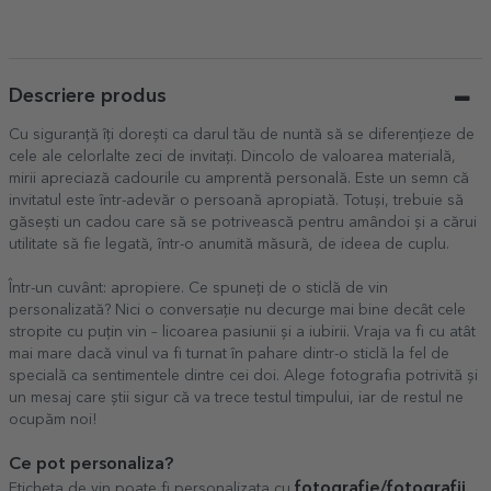
Descriere produs
Cu siguranță îți dorești ca darul tău de nuntă să se diferențieze de
cele ale celorlalte zeci de invitați. Dincolo de valoarea materială,
mirii apreciază cadourile cu amprentă personală. Este un semn că
invitatul este într-adevăr o persoană apropiată. Totuși, trebuie să
găsești un cadou care să se potrivească pentru amândoi și a cărui
utilitate să fie legată, într-o anumită măsură, de ideea de cuplu.
Într-un cuvânt: apropiere. Ce spuneți de o sticlă de vin
personalizată? Nici o conversație nu decurge mai bine decât cele
stropite cu puțin vin – licoarea pasiunii și a iubirii. Vraja va fi cu atât
mai mare dacă vinul va fi turnat în pahare dintr-o sticlă la fel de
specială ca sentimentele dintre cei doi. Alege fotografia potrivită și
un mesaj care știi sigur că va trece testul timpului, iar de restul ne
ocupăm noi!
Ce pot personaliza?
fotografie/fotografii.
Eticheta de vin poate fi personalizata cu