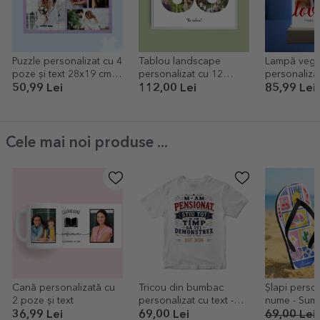
Puzzle personalizat cu 4
Tablou landscape
Lampă vegh
poze și text 28x19 cm -
personalizat cu 12
personaliza
Sweet memories
poze model numărul 65
poză și mes
50,99 Lei
112,00 Lei
85,99 Lei
și mesaj text
Cele mai noi produse ...
Cană personalizată cu
Tricou din bumbac
Șlapi person
2 poze și text
personalizat cu text -
nume - Sum
Pensionar, știu tot
36,99 Lei
69,00 Lei
69,00 Lei