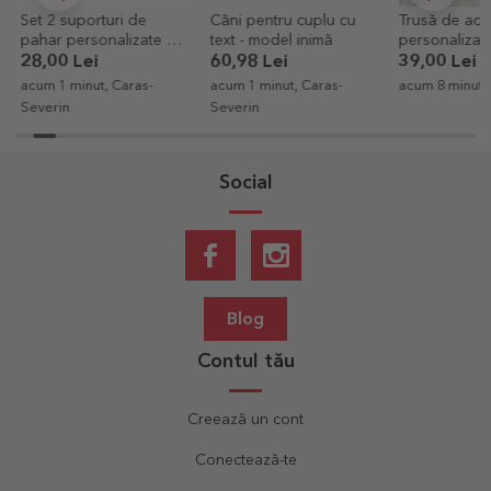
Set 2 suporturi de
Căni pentru cuplu cu
Trusă de acce
pahar personalizate cu
text - model inimă
personalizată
text - Better Together
Lucruri pentr
28,00 Lei
60,98 Lei
39,00 Lei
acum 1 minut, Caras-
acum 1 minut, Caras-
acum 8 minute
Severin
Severin
Social
Blog
Contul tău
Creează un cont
Conectează-te