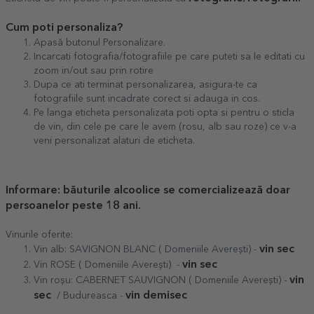
Cum poti personaliza?
Apasă butonul Personalizare.
Incarcati fotografia/fotografiile pe care puteti sa le editati cu
zoom in/out sau prin rotire
Dupa ce ati terminat personalizarea, asigura-te ca
fotografiile sunt incadrate corect si adauga in cos.
Pe langa eticheta personalizata poti opta si pentru o sticla
de vin, din cele pe care le avem (rosu, alb sau roze) ce v-a
veni personalizat alaturi de eticheta.
Informare: băuturile alcoolice se comercializează doar
persoanelor peste 18 ani.
Vinurile oferite:
vin sec
Vin alb: SAVIGNON BLANC ( Domeniile Averești) -
vin sec
Vin ROSE ( Domeniile Averești) -
vin
Vin roșu: CABERNET SAUVIGNON ( Domeniile Averești) -
sec
vin demisec
/ Budureasca -