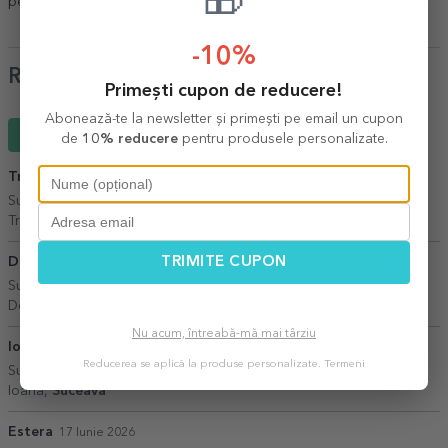
🎁
personalizate pentru cerere în căsătorie
,
Băuturi personalizate
.
-10%
Review-uri
Primești cupon de reducere!
Abonează-te la newsletter și primești pe email un cupon
Scrie un review
de
10% reducere
pentru produsele personalizate.
Tricoul personalizat
28 Iunie 2026
Sunt frumoase
Tricoul personalizat,
Faurei
TRIMITE CUPON
Denisa
19 Martie 2026
Sunteti super
Denisa,
Buzau
Nu acum, întreabă-mă mai târziu
Ioana
06 Iunie 2026
Reducerea se aplică la produse personalizate.
Termeni
Sunteți rapizi, iar obiectele sunt de foarte bună calitate.
Ioana,
Suceava
Estera
17 Iunie 2026