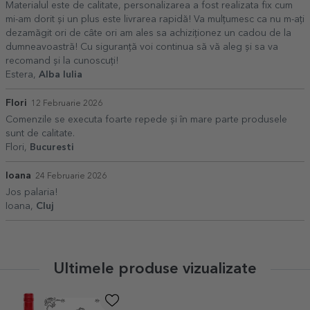
Materialul este de calitate, personalizarea a fost realizata fix cum
mi-am dorit și un plus este livrarea rapidă! Va mulțumesc ca nu m-ați
dezamăgit ori de câte ori am ales sa achiziționez un cadou de la
dumneavoastră! Cu siguranță voi continua să vă aleg și sa va
recomand și la cunoscuți!
Estera,
Alba Iulia
Flori
12 Februarie 2026
Comenzile se executa foarte repede și în mare parte produsele
sunt de calitate.
Flori,
Bucuresti
Ioana
24 Februarie 2026
Jos palaria!
Ioana,
Cluj
Ultimele produse vizualizate