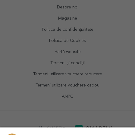
Despre noi
Magazine
Politica de confidențialitate
Politica de Cookies
Hartă website
Termeni și condiții
Termeni utilizare vouchere reducere
Termeni utilizare vouchere cadou
ANPC
powered by
SMARTLY.ro