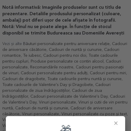
Notă informativă: Imaginile produselor sunt cu titlu de
prezentare. Detaliile produsului personalizat (culoare,
ambalaj) pot diferi ușor de cele afișate în fotografii.
Notă: Vinul nu se poate alege. În funcție de stocul
disponibil se trimite Budureasca sau Domeniile Averești
Vezi și alte
Băuturi personalizate pentru aniversare relație
,
Cadouri
de aniversare căsătorie
,
Cadouri de nuntă și cununie
,
Cadouri
romantice
,
Te iubesc
,
Cadouri pentru noi doi
,
Toate cadourile
pentru cupluri
,
Produse personalizate ce contin alcool
,
Cadouri
personalizate
,
Recomandările noastre
,
Cadouri pentru pasionații
de vinuri
,
Cadouri personalizate pentru adulți
,
Cadouri pentru miri
,
Cadouri de dragobete
,
Toate cadourile pentru nuntă și cununie
,
Toate cadourile de Valentine's Day și Dragobete
,
Cadouri
personalizate de ziua îndrăgostiților
,
Cadouri de ziua
îndrăgostiților
,
Cadouri personalizate de Valentine's Day
,
Cadouri
de Valentine's Day
,
Vinuri personalizate
,
Vinuri și cutii de vin pentru
nuntă
,
Cadouri de nuntă și cununie
,
Cadouri de aniversare
căsătorie
,
Vinuri personalizate
,
Vinuri personalizate cu poze și text
,
Vinuri personalizate pentru nuntă
,
Toate vinurile personalizate
,
×
Vinuri personalizate pentru aniversare relație
,
Cadouri