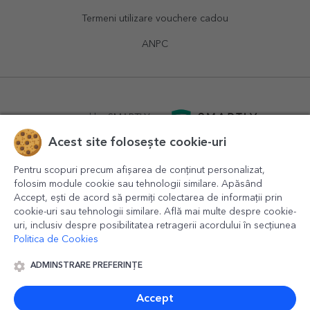
Termeni utilizare vouchere cadou
ANPC
powered by
SMARTLY.ro
Acest site folosește cookie-uri
logistics by
APACARGO.com
Pentru scopuri precum afișarea de conținut personalizat,
folosim module cookie sau tehnologii similare. Apăsând
Accept, ești de acord să permiți colectarea de informații prin
cookie-uri sau tehnologii similare. Află mai multe despre cookie-
uri, inclusiv despre posibilitatea retragerii acordului în secțiunea
Politica de Cookies
ADMINSTRARE PREFERINȚE
© 2016-2026
StarGift
Romania,
București
, strada
Copilului
nr. 6-12, parter
,
Sector 1
, cod postal
012178
,
email:
contact@stargift.ro
Accept