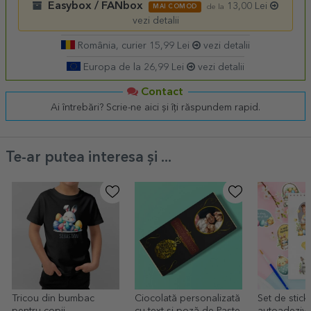
Easybox / FANbox
13,00 Lei
MAI COMOD
de la
vezi detalii
România, curier 15,99 Lei
vezi detalii
Europa de la 26,99 Lei
vezi detalii
Contact
Ai întrebări? Scrie-ne aici și îți răspundem rapid.
Te-ar putea interesa și ...
Tricou din bumbac
Ciocolată personalizată
Set de stick
pentru copii
cu text și poză de Paște
autoadezivă