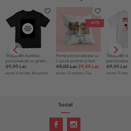
-40%
Pernă personalizată cu
Tricou din bumbac
Pungă cadou 
2 poze portret și text
personalizat cu text -
4,99 Lei
Wine
49,00 Lei
29,40 Lei
69,00 Lei
acum 21 minut
acum 12 minute, Cluj
acum 15 minute, Brasov
Social