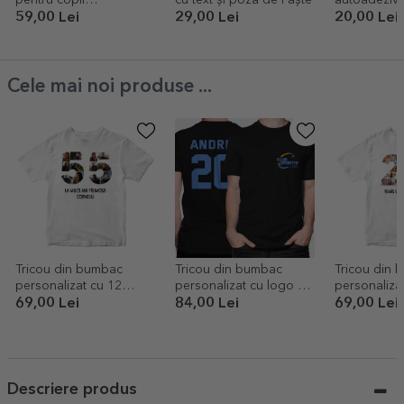
personalizat cu nume -
personaliza
59,00 Lei
29,00 Lei
20,00 Lei
Iepuraș cu ouă de
și text - Pașt
Paște
Cele mai noi produse ...
Tricou din bumbac
Tricou din bumbac
Tricou din 
personalizat cu 12
personalizat cu logo pe
personaliza
poze și mesaj - 55 de
față și număr pe spate
poze și mes
69,00 Lei
84,00 Lei
69,00 Lei
ani
ani
Descriere produs