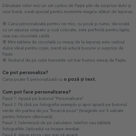
Dăruiește celor mici un set cadou de Paște plin de surprize dulci și
voie bună, creat special pentru momente magice alături de Iepuraș.
🌸 Cana personalizată pentru cei mici, cu poză și nume, decorată
cu un iepuraș simpatic și ouă colorate, este perfectă pentru lapte,
ceai sau ciocolată caldă.
🌸 Mini tableta de ciocolată cu mesaj de la Iepuraș este cadoul
dulce ideal pentru copii, menit să aducă bucurie și surprize de
Paște.
🌸 Stickerul de pe cutie transmite cel mai frumos mesaj de Paște.
Ce pot personaliza?
o poză și text.
Cana poate fi personalizată cu
Cum pot face personalizarea?
Pasul 1: Apasă pe butonul "Personalizare"
Pasul 2: Fă click pe fotografia exemplu și apoi apasă pe butonul
verde din partea de jos "Încarcă poze" (Imaginile vor fi salvate
pentru folosire ulterioară)
Pasul 3: Selectează de pe calculator, telefon sau tabletă
fotografiile. Uploadul va începe imediat.
Pasul 4: Alege poza care vrei să apară.