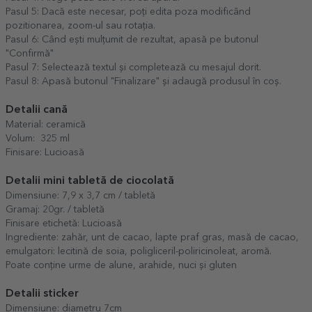
Pasul 5: Dacă este necesar, poți edita poza modificând
pozitionarea, zoom-ul sau rotația.
Pasul 6: Când ești mulțumit de rezultat, apasă pe butonul
"Confirmă"
Pasul 7: Selectează textul și completează cu mesajul dorit.
Pasul 8: Apasă butonul "Finalizare" și adaugă produsul în coș.
Detalii cană
Material: ceramică
Volum: 325 ml
Finisare: Lucioasă
Detalii mini tabletă de ciocolată
Dimensiune: 7,9 x 3,7 cm / tabletă
Gramaj: 20gr. / tabletă
Finisare etichetă: Lucioasă
Ingrediente: zahăr, unt de cacao, lapte praf gras, masă de cacao,
emulgatori: lecitină de soia, poligliceril-poliricinoleat, aromă.
Poate conține urme de alune, arahide, nuci și gluten
Detalii sticker
Dimensiune: diametru 7cm