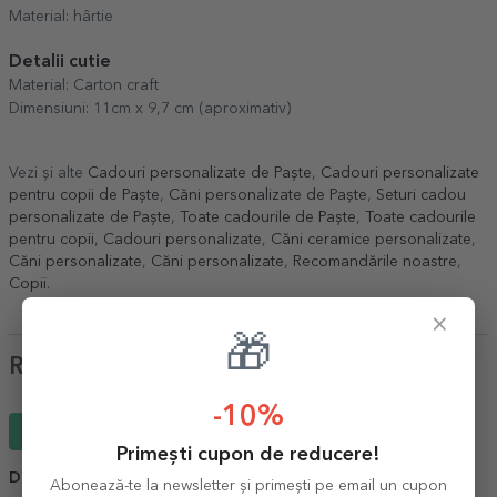
Material: hârtie
Detalii cutie
Material: Carton craft
Dimensiuni: 11cm x 9,7 cm (aproximativ)
Vezi și alte
Cadouri personalizate de Paște
,
Cadouri personalizate
pentru copii de Paște
,
Căni personalizate de Paște
,
Seturi cadou
personalizate de Paște
,
Toate cadourile de Paște
,
Toate cadourile
pentru copii
,
Cadouri personalizate
,
Căni ceramice personalizate
,
Căni personalizate
,
Căni personalizate
,
Recomandările noastre
,
Copii
.
×
🎁
Review-uri
-10%
Scrie un review
Primești cupon de reducere!
Delia
19 Iunie 2026
Abonează-te la newsletter și primești pe email un cupon