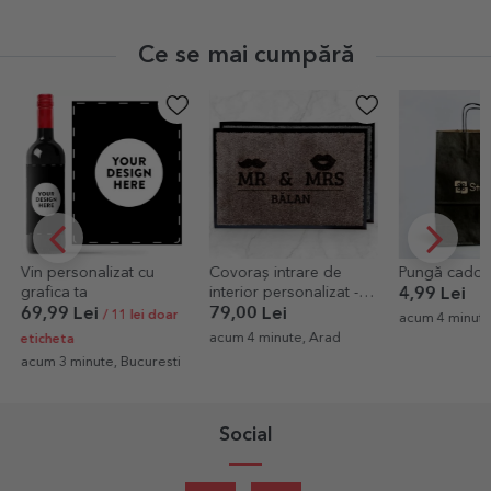
Ce se mai cumpără
Covoraș intrare de
Pungă cadou StarGift
Tricou din b
interior personalizat -
personalizat 
4,99 Lei
Mr & Mrs
79,00 Lei
69,00 Lei
acum 4 minute, Arad
acum 4 minute, Arad
acum 10 minut
Social