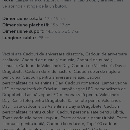
Notă:
Lampa vine cu suport din lemn și cablu USB (fără ștecher).
Se aprinde / stinge de la un buton.
Dimensiune totală:
17 x 19 cm
Dimensiune plachetă:
15 x 17 cm
Dimensiune suport:
14,5 x 3,5 x 5,7 cm
Lungime cablu :
98 cm
Vezi și alte
Cadouri de aniversare căsătorie
,
Cadouri de aniversare
căsătorie
,
Cadouri de nuntă și cununie
,
Cadouri de nuntă și
cununie
,
Cadouri de Valentine's Day
,
Cadouri de Valentine's Day si
Dragobete
,
Cadouri de zi de naștere
,
Cadouri de zi de naștere
pentru ea
,
Cadouri pentru aniversare relație
,
Cadouri
personalizate de Valentine's Day
,
Cadouri romantice
,
Lampa veghe
LED personalizată de Crăciun
,
Lampă veghe LED personalizată de
Dragobete
,
Lampă veghe LED personalizată pentru Valentine's
Day
,
Rame foto pentru Dragobete
,
Rame foto pentru Valentine's
Day
,
Toate cadourile de Valentine's Day și Dragobete
,
Cadouri
personalizate pentru cupluri
,
Cadouri personalizate pentru iubită
,
Toate cadourile pentru cupluri
,
Toate cadourile pentru iubită
,
Toate
cadourile pentru iubită
,
Cadouri la reducere
,
Top 100 cadouri
personalizate pentru aniversare relație și nuntă
,
Cadouri