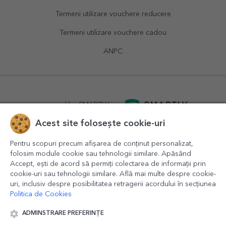
Termeni utilizare vouchere reducere
Termeni utilizare vouchere cadou
ANPC
powered by
SMARTLY.ro
Acest site folosește cookie-uri
logistics by
APACARGO.com
Pentru scopuri precum afișarea de conținut personalizat,
folosim module cookie sau tehnologii similare. Apăsând
Accept, ești de acord să permiți colectarea de informații prin
cookie-uri sau tehnologii similare. Află mai multe despre cookie-
uri, inclusiv despre posibilitatea retragerii acordului în secțiunea
Politica de Cookies
ADMINSTRARE PREFERINȚE
© 2016-2026
StarGift
Romania,
București
, strada
Copilului
nr. 6-12, parter
,
Sector 1
, cod postal
012178
,
email: