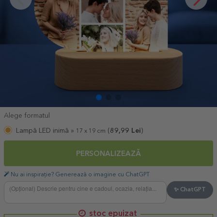
Alege formatul
Lampă LED inimă »
(
89,99
Lei
)
17 x 19 cm
PERSONALIZEAZĂ
Nu ai inspirație? Generează o imagine cu ChatGPT
✨ ChatGPT
stoc epuizat