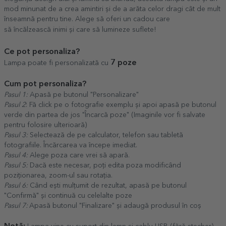
mod minunat de a crea amintiri și de a arăta celor dragi cât de mult
înseamnă pentru tine. Alege să oferi un cadou care
să încălzească inimi și care să lumineze suflete!
Ce pot personaliza?
7 poze
Lampa poate fi personalizată cu
Cum pot personaliza?
Pasul 1:
Apasă pe butonul "Personalizare"
Pasul 2
: Fă click pe o fotografie exemplu și apoi apasă pe butonul
verde din partea de jos "Încarcă poze" (Imaginile vor fi salvate
pentru folosire ulterioară)
Pasul 3:
Selectează de pe calculator, telefon sau tabletă
fotografiile. Încărcarea va începe imediat.
Pasul 4:
Alege poza care vrei să apară.
Pasul 5:
Dacă este necesar, poți edita poza modificând
poziționarea, zoom-ul sau rotația.
Pasul 6:
Când ești mulțumit de rezultat, apasă pe butonul
"Confirmă" și continuă cu celelalte poze
Pasul 7:
Apasă butonul "Finalizare" și adaugă produsul în coș