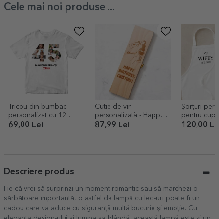
Cele mai noi produse ...
Tricou din bumbac
Cutie de vin
Șorțuri pers
personalizat cu 12
personalizată - Happy
pentru cupl
poze și mesaj - 45 de
Birthday
69,00 Lei
87,99 Lei
120,00 Le
ani
Descriere produs
Fie că vrei să surprinzi un moment romantic sau să marchezi o
sărbătoare importantă, o astfel de lampă cu led-uri poate fi un
cadou care va aduce cu siguranță multă bucurie și emoție. Cu
eleganța design-ului și lumina sa blândă, această lampă este și un