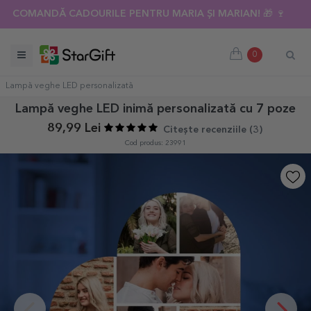
COMANDĂ CADOURILE PENTRU MARIA ȘI MARIAN! 🎁 🍷
0
Lampă veghe LED personalizată
Lampă veghe LED inimă personalizată cu 7 poze
89,99 Lei
Citește recenziile (
3
)
Cod produs: 23991