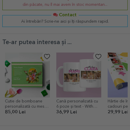
din păcate, nu îl mai avem în stoc momentan...
Contact
Ai întrebări? Scrie-ne aici și îți răspundem rapid.
Te-ar putea interesa și ...
Cutie de bomboane
Cană personalizată cu
Hârtie de î
personalizată cu mesaj
6 poze și text - With
cadouri per
pentru dirigintă -
love
cu 3 poze
85,00 Lei
36,99 Lei
29,99 Lei
Primăvară minunată