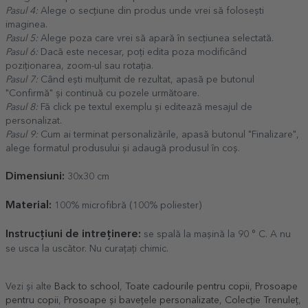
Pasul 4:
Alege o secțiune din produs unde vrei să folosești
imaginea.
Pasul 5:
Alege poza care vrei să apară în secțiunea selectată.
Pasul 6:
Dacă este necesar, poți edita poza modificând
poziționarea, zoom-ul sau rotația.
Pasul 7:
Când ești mulțumit de rezultat, apasă pe butonul
"Confirmă" și continuă cu pozele următoare.
Pasul 8:
Fă click pe textul exemplu și editează mesajul de
personalizat.
Pasul 9:
Cum ai terminat personalizările, apasă butonul "Finalizare",
alege formatul produsului și adaugă produsul în coș.
Dimensiuni:
30x30 cm
Material:
100% microfibră (100% poliester)
Instrucțiuni de intreținere:
se spală la mașină la 90 ° C. A nu
se usca la uscător. Nu curațați chimic.
Vezi și alte
Back to school
,
Toate cadourile pentru copii
,
Prosoape
pentru copii
,
Prosoape și bavețele personalizate
,
Colecție Trenuleț
,