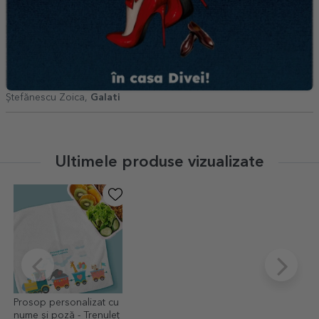
Ștefănescu Zoica,
Galati
Ultimele produse vizualizate
Prosop personalizat cu
nume și poză - Trenuleț