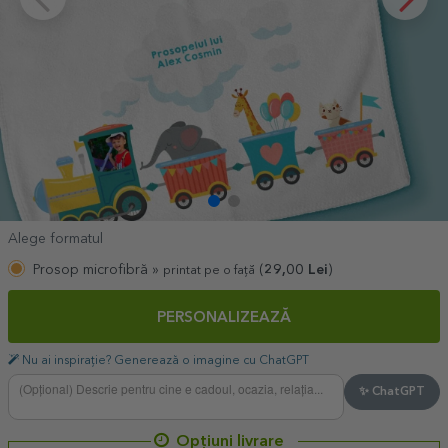
Alege formatul
Prosop microfibră »
(
29,00
Lei
)
printat pe o față
PERSONALIZEAZĂ
Nu ai inspirație? Generează o imagine cu ChatGPT
✨ ChatGPT
Opțiuni livrare