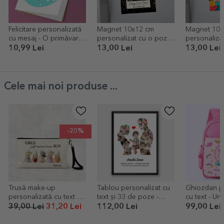
Felicitare personalizată
Magnet 10x12 cm
Magnet 10x
cu mesaj - O primăvară
personalizat cu o poză
personaliza
frumoasă!
și mesaj - Happy new
și text - Su
10,99 Lei
13,00 Lei
13,00 Lei
year
Cele mai noi produse ...
-20%
Trusă make-up
Tablou personalizat cu
Ghiozdan pe
personalizată cu text -
text și 33 de poze -
cu text - Un
Summer girls
Family
39,00 Lei
31,20 Lei
112,00 Lei
99,00 Lei