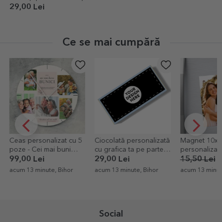
29,00 Lei
Ce se mai cumpără
-30%
5
Ciocolată personalizată
Magnet 10x15 cm
Medalie per
cu grafica ta pe partea
personalizat cu o poză
cu o poză și
din față
29,00 Lei
15,50 Lei
10,85 Lei
39,00 Lei
acum 13 minute, Bihor
acum 13 minute, Bihor
acum 13 minu
Social