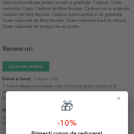
Seturi personalizate pentru școală și grădiniță
,
Cadouri
,
Toate
cadourile
,
Copii
,
Cadouri de Moș Nicolae
,
Cadouri noi și originale
,
Cadouri de Moș Nicolae
,
Cadouri pentru prima zi de grădiniță
,
Toate cadourile de Moș Nicolae
,
Toate cadourile back to school
,
Toate cadourile de început de an școlar
.
Review-uri
Scrie un review
Doina și Ionuț
12 Aprilie 2026
A fost o alegere minunata, care a fost pe gustul nostru și al
invitaților.
×
Doina și Ionuț,
Buzău
🎁
Narcisa Stefania
12 Iulie 2026
Super Profi, super mulțumită de rezultat
-10%
Narcisa Stefania,
București
Primești cupon de reducere!