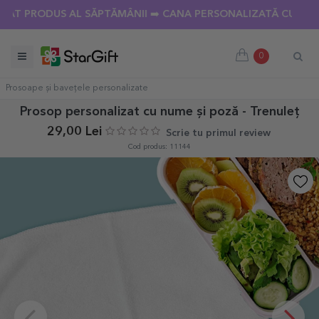
PRODUS AL SĂPTĂMÂNII ➡️ CANA PERSONALIZATĂ CU 18 POZE
0
Prosoape și bavețele personalizate
Prosop personalizat cu nume și poză - Trenuleț
29,00 Lei
Scrie tu primul review
Cod produs: 11144