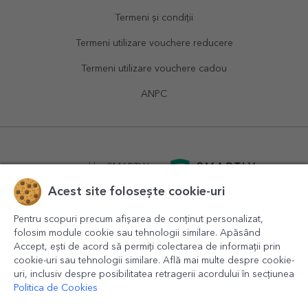
Termeni și condiții
Termeni utilizare vouchere reducere
Termeni utilizare vouchere cadou
ANPC
powered by
SMARTLY.ro
Acest site folosește cookie-uri
logistics by
APACARGO.com
Pentru scopuri precum afișarea de conținut personalizat,
folosim module cookie sau tehnologii similare. Apăsând
Accept, ești de acord să permiți colectarea de informații prin
cookie-uri sau tehnologii similare. Află mai multe despre cookie-
uri, inclusiv despre posibilitatea retragerii acordului în secțiunea
Politica de Cookies