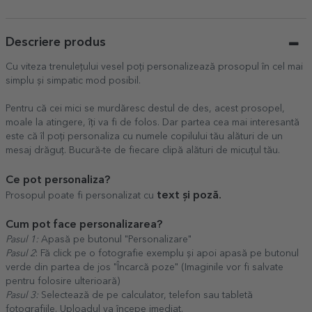
Descriere produs
Cu viteza trenulețului vesel poți personalizează prosopul în cel mai
simplu și simpatic mod posibil.
Pentru că cei mici se murdăresc destul de des, acest prosopel,
moale la atingere, îți va fi de folos. Dar partea cea mai interesantă
este că îl poți personaliza cu numele copilului tău alături de un
mesaj drăguț. Bucură-te de fiecare clipă alături de micuțul tău.
Ce pot personaliza?
text și poză.
Prosopul poate fi personalizat cu
Cum pot face personalizarea?
Pasul 1:
Apasă pe butonul "Personalizare"
Pasul 2
: Fă click pe o fotografie exemplu și apoi apasă pe butonul
verde din partea de jos "Încarcă poze" (Imaginile vor fi salvate
pentru folosire ulterioară)
Pasul 3:
Selectează de pe calculator, telefon sau tabletă
fotografiile. Uploadul va începe imediat.