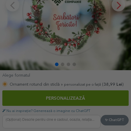
Alege formatul
Ornament rotund din sticlă »
(
38,99
Lei
)
personalizat pe o față
PERSONALIZEAZĂ
Nu ai inspirație? Generează o imagine cu ChatGPT
✨ ChatGPT