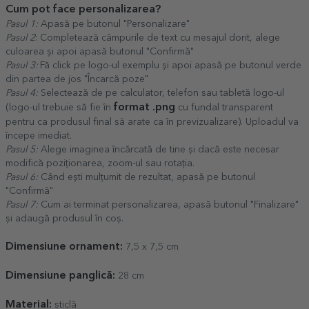
Cum pot face personalizarea?
Pasul 1:
Apasă pe butonul "Personalizare"
Pasul 2
: Completează câmpurile de text cu mesajul dorit, alege
culoarea și apoi apasă butonul "Confirmă"
Pasul 3:
Fă click pe logo-ul exemplu și apoi apasă pe butonul verde
din partea de jos "Încarcă poze"
Pasul 4:
Selectează de pe calculator, telefon sau tabletă logo-ul
format .png
(logo-ul trebuie să fie în
cu fundal transparent
pentru ca produsul final să arate ca în previzualizare). Uploadul va
începe imediat.
Pasul 5:
Alege imaginea încărcată de tine și dacă este necesar
modifică poziționarea, zoom-ul sau rotația.
Pasul 6:
Când ești mulțumit de rezultat, apasă pe butonul
"Confirmă"
Pasul 7:
Cum ai terminat personalizarea, apasă butonul "Finalizare"
și adaugă produsul în coș.
Dimensiune ornament:
7,5 x 7,5 cm
Dimensiune panglică:
28 cm
Material:
sticlă