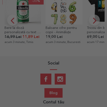
-30%
Bere la doză
Baloane cifre pentru
Tricou din b
personalizată cu text -
copii - Animăluțe
personalizat 
Cel mai devotat fan al
Made in
16,99 Lei
11,89 Lei
19,00 Lei
69,00 Lei
berii
acum 3 minute, Timis
acum 3 minute, Bucuresti
acum 17 minut
Social
Blog
Contul tău