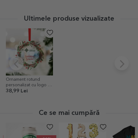
Ultimele produse vizualizate
Ornament rotund
personalizat cu logo și
mesaj - Sărbători
38,99 Lei
Fericite!
Ce se mai cumpără