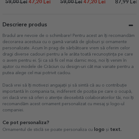
59,00 Lei
47,20 Lei
59,00 Lei
47,20 Lei
87,99 Lei
Descriere produs
Bradul are nevoie de o schimbare! Pentru acest an îți recomandăm
decorarea acestuia cu o gamă variată de globuri și ornamente
personalizate. Acum în prag de sărbătoare vrem să oferim celor
dragi diverse cadouri pentru a le arăta toată recunoștința pe care
o avem pentru ei. Și ca să fii cel mai darnic moș, noi îți venim în
ajutor cu modele de Crăciun cu design-uri cât mai variate pentru a
putea alege cel mai potrivit cadou.
Dacă vrei să îți motivezi angajații și să simtă că au o contribuție
importantă în compania ta, indiferent de poziția pe care o ocupă,
ori dacă vrei să oferi o atenție deosebită colaboratorilor tăi, noi îți
recomandăm acest ornament personalizat cu mesaj și logo-ul
companiei.
Ce pot personaliza?
logo
text.
Ornamentul de sticlă se poate personaliza cu
și