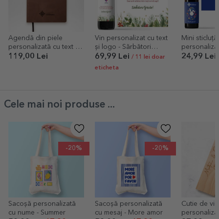
Agendă din piele
Vin personalizat cu text
Mini sticluță
personalizată cu text și
și logo - Sărbători
personalizat
logo - Mission possible
Fericite!
urare de Pa
119,00 Lei
69,99 Lei
24,99 Lei
/ 11 lei doar
eticheta
Cele mai noi produse ...
-20%
-20%
Sacoșă personalizată
Sacoșă personalizată
Cutie de vin
cu nume - Summer
cu mesaj - More amor
personalizat