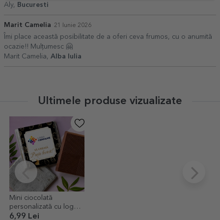
Aly,
Bucuresti
Marit Camelia
21 Iunie 2026
Îmi place această posibilitate de a oferi ceva frumos, cu o anumită
ocazie!! Mulțumesc 🤗
Marit Camelia,
Alba Iulia
Ultimele produse vizualizate
Mini ciocolată
personalizată cu logo
și mesaj - Easter eggs
6,99 Lei