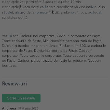
ciocolățele veți primi câte 5 săculeți cu câte 10 mini
!
ciocolățele)
Dacă doriți ca fiecare ciocolățică să vină individual în
1 buc.
săculeț, alegeți de la formate
și ulterior, în coș, adăugați
cantitatea dorită.
Vezi și alte
Cadouri noi corporate
,
Cadouri corporate de Paște
,
Toate cadourile de Paște
,
Mini ciocolată personalizată de Paște
,
Dulciuri și bomboane personalizate
,
Reduceri de 30% la cadourile
corporate de Paște
,
Dulciuri corporate de Paște
,
Cadouri
corporate
,
Toate cadourile corporate
,
Toate cadourile corporate
de Paște
,
Cadouri personalizate de Paște la reducere
,
Cadouri
business
.
Review-uri
Scrie un review
Andreea
19 Martie 2026