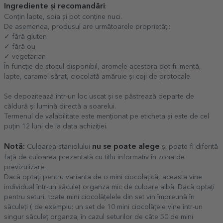
Ingrediente și recomandări
:
Conțin lapte, soia și pot conține nuci.
De asemenea, produsul are următoarele proprietăți:
✓ fără gluten
✓ fără ou
✓ vegetarian
În funcție de stocul disponibil, aromele acestora pot fi: mentă,
lapte, caramel sărat, ciocolată amăruie și coji de protocale.
Se depozitează într-un loc uscat și se păstrează departe de
căldură și lumină directă a soarelui.
Termenul de valabilitate este menționat pe eticheta și este de cel
puțin 12 luni de la data achiziției.
Notă:
nu se poate alege
Culoarea staniolului
și poate fi diferită
față de culoarea prezentată cu titlu informativ în zona de
previzulizare.
Dacă optați pentru varianta de o mini ciocolațică, aceasta vine
individual într-un săculeț organza mic de culoare albă. Dacă optați
pentru seturi, toate mini ciocolățelele din set vin împreună în
săculeți ( de exemplu: un set de 10 mini ciocolățele vine într-un
singur săculeț organza; în cazul seturilor de câte 50 de mini