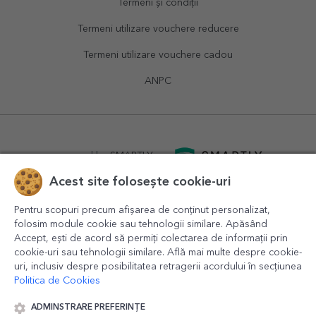
Termeni și condiții
Termeni utilizare vouchere reducere
Termeni utilizare vouchere cadou
ANPC
powered by
SMARTLY.ro
Acest site folosește cookie-uri
logistics by
APACARGO.com
Pentru scopuri precum afișarea de conținut personalizat,
folosim module cookie sau tehnologii similare. Apăsând
Accept, ești de acord să permiți colectarea de informații prin
cookie-uri sau tehnologii similare. Află mai multe despre cookie-
uri, inclusiv despre posibilitatea retragerii acordului în secțiunea
Politica de Cookies
ADMINSTRARE PREFERINȚE
© 2016-2026
StarGift
Romania,
București
, strada
Copilului