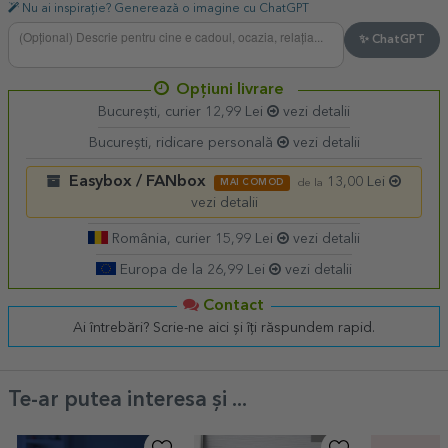
Nu ai inspirație? Generează o imagine cu ChatGPT
✨ ChatGPT
Opțiuni livrare
București, curier 12,99 Lei
vezi detalii
București, ridicare personală
vezi detalii
Easybox / FANbox
13,00 Lei
MAI COMOD
de la
vezi detalii
România, curier 15,99 Lei
vezi detalii
Europa de la 26,99 Lei
vezi detalii
Contact
Ai întrebări? Scrie-ne aici și îți răspundem rapid.
Te-ar putea interesa și ...