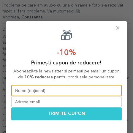
Problema pe care am avut-o cu una din ramele foto s-a rezolvat
rapid si fara probleme. Va multumesc! 🤗
Andreea,
Constanta
×
Del
22 Mai 2026
🎁
Va miscati incredibil de repede, ceea ce ajuta foarte mult pentru
asfel de cadouri, mereu ai nevoie de ceva in ultima clipa. De
asemenea, observ ca v-ati marit considerabil gama de produse
-10%
fata de acum cativa ani. Si daca tot nu apare pe site si este doar
feedback pt voi, pot sa spun ca unele produse sunt impecabile,
Primești cupon de reducere!
altele mai pot fi imbunatatite: - La agendele personalizate cu
Abonează-te la newsletter și primești pe email un cupon
coperta din piele erau anumite litere care apareau prea fine si nu
de
10% reducere
pentru produsele personalizate.
prea se vedeau bine. Doar la unele modele. V-am dat un review de
5 stele, caci mi s-a parut ceva minor, dar poate puteti corecta. -
Felicitarile personalizate nu erau taiate 100% ok, mai aveau mici
franjuri in partea de jos. - La canile personalizate imprimarea era
usor brulata - aveam cana comandata anterior langa cea noua si
am putut sa le compar. Dar asta doar pentru voi, sunt convinsa ca
TRIMITE CUPON
vreti sa va imbunatatiti in continuu procesele. Cum spuneam, pe
site am pus un review de 5 stele si o sa pun si la celelalte produse
comandate, de ex magneti. Plus mai am o recomandare, daca
puteti sa puneti pungi cadou de 3 dimensiuni, mica, mijlocie, mare.