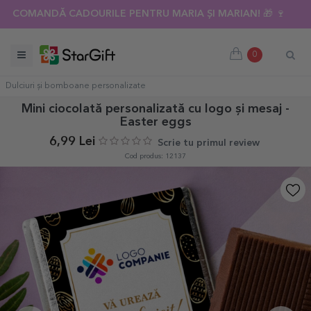
COMANDĂ CADOURILE PENTRU MARIA ȘI MARIAN! 🎁 🍷
0
Dulciuri și bomboane personalizate
Mini ciocolată personalizată cu logo și mesaj -
Easter eggs
6,99 Lei
Scrie tu primul review
Cod produs: 12137