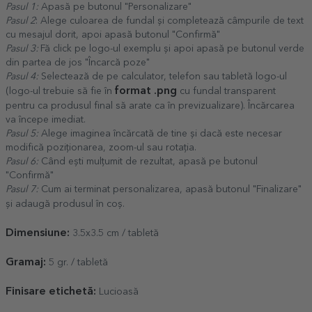
Pasul 1:
Apasă pe butonul "Personalizare"
Pasul 2
: Alege culoarea de fundal și completează câmpurile de text
cu mesajul dorit, apoi apasă butonul "Confirmă"
Pasul 3:
Fă click pe logo-ul exemplu și apoi apasă pe butonul verde
din partea de jos "Încarcă poze"
Pasul 4:
Selectează de pe calculator, telefon sau tabletă logo-ul
format .png
(logo-ul trebuie să fie în
cu fundal transparent
pentru ca produsul final să arate ca în previzualizare). Încărcarea
va începe imediat.
Pasul 5:
Alege imaginea încărcată de tine și dacă este necesar
modifică poziționarea, zoom-ul sau rotația.
Pasul 6:
Când ești mulțumit de rezultat, apasă pe butonul
"Confirmă"
Pasul 7:
Cum ai terminat personalizarea, apasă butonul "Finalizare"
și adaugă produsul în coș.
Dimensiune:
3.5x3.5 cm / tabletă
Gramaj:
5 gr. / tabletă
Finisare etichetă:
Lucioasă