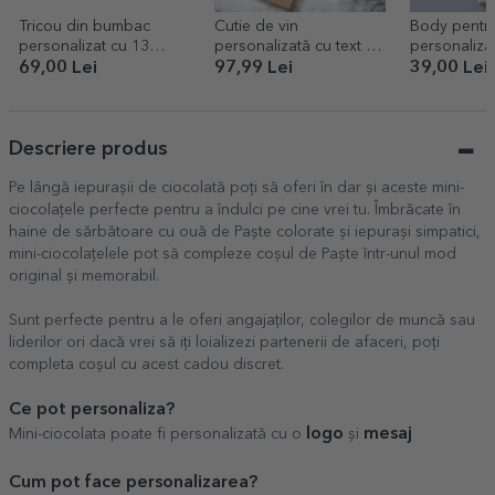
Tricou din bumbac
Cutie de vin
Body pentru
personalizat cu 13
personalizată cu text -
personalizat
poze și mesaj - 40 de
Premium
Arăt bine la
69,00 Lei
97,99 Lei
39,00 Lei
ani
Descriere produs
Pe lângă iepurașii de ciocolată poți să oferi în dar și aceste mini-
ciocolațele perfecte pentru a îndulci pe cine vrei tu. Îmbrăcate în
haine de sărbătoare cu ouă de Paște colorate și iepurași simpatici,
mini-ciocolațelele pot să compleze coșul de Paște într-unul mod
original și memorabil.
Sunt perfecte pentru a le oferi angajaților, colegilor de muncă sau
liderilor ori dacă vrei să iți loializezi partenerii de afaceri, poți
completa coșul cu acest cadou discret.
Ce pot personaliza?
logo
mesaj
Mini-ciocolata poate fi personalizată cu o
și
Cum pot face personalizarea?