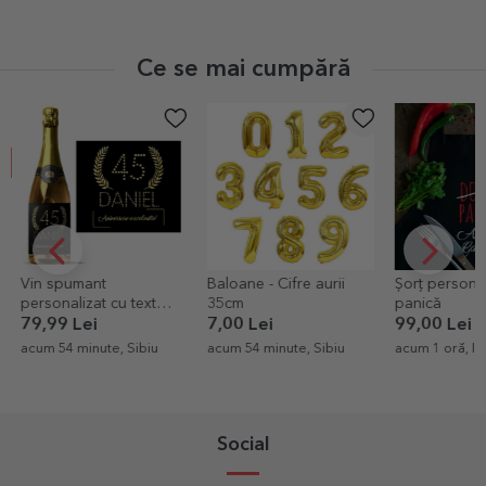
Ce se mai cumpără
Baloane - Cifre aurii
Șorț personalizat - nu e
Tricou din b
35cm
panică
personalizat 
ta portret
7,00 Lei
99,00 Lei
69,00 Lei
acum 54 minute, Sibiu
acum 1 oră, Iasi
acum 1 oră, Bis
Nasaud
Social