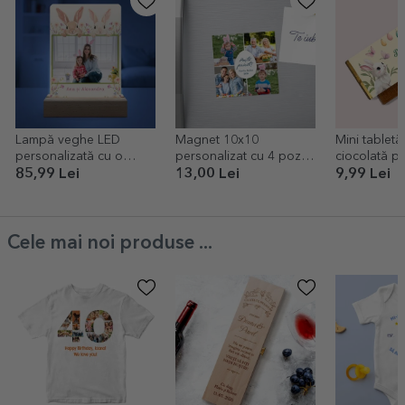
Lampă veghe LED
Magnet 10x10
Mini tabletă
personalizată cu o
personalizat cu 4 poze
ciocolată p
poză și text - Iepuri
și mesaj - Paște fericit
cu mesaj - D
85,99 Lei
13,00 Lei
9,99 Lei
Cele mai noi produse ...