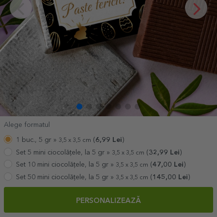
Alege formatul
1 buc., 5 gr »
(
6,99
Lei
)
3,5 x 3,5 cm
Set 5 mini ciocolățele, la 5 gr »
(
32,99
Lei
)
3,5 x 3,5 cm
Set 10 mini ciocolățele, la 5 gr »
(
47,00
Lei
)
3,5 x 3,5 cm
Set 50 mini ciocolățele, la 5 gr »
(
145,00
Lei
)
3,5 x 3,5 cm
PERSONALIZEAZĂ