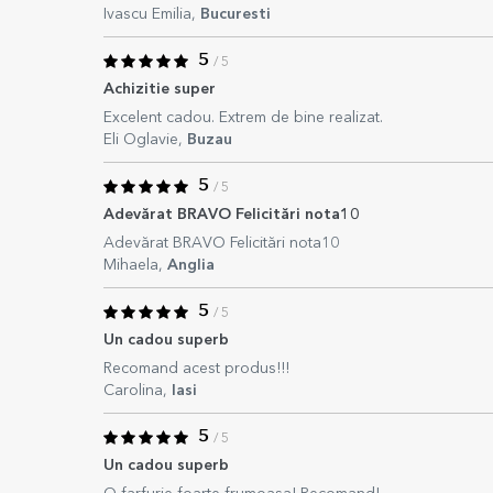
Ivascu Emilia,
Bucuresti
5
/ 5
Achizitie super
Excelent cadou. Extrem de bine realizat.
Eli Oglavie,
Buzau
5
/ 5
Adevărat BRAVO Felicitări nota10
Adevărat BRAVO Felicitări nota10
Mihaela,
Anglia
5
/ 5
Un cadou superb
Recomand acest produs!!!
Carolina,
Iasi
5
/ 5
Un cadou superb