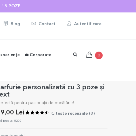
U 18 POZE
Blog
Contact
Autentificare
Experiențe
💼 Corporate
0
arfurie personalizată cu 3 poze și
ext
erfectă pentru pasionații de bucătărie!
9,00 Lei
Citește recenziile (
8
)
d produs: 8202