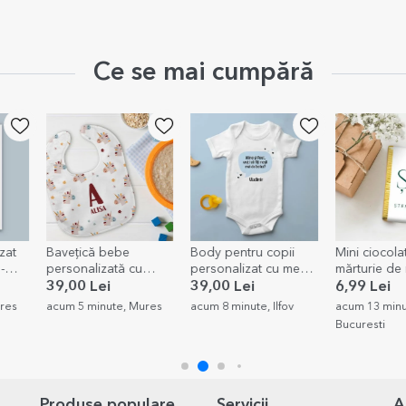
Ce se mai cumpără
Body pentru copii
Mini ciocolată
Brățară cu 
personalizat cu mesaj
mărturie de nuntă
personaliza
- Cerere nași
personalizată cu text
10 mm - argi
39,00 Lei
6,99 Lei
75,00 Lei
- Elegant
model iniția
res
acum 8 minute, Ilfov
acum 13 minute,
acum 22 minu
Bucuresti
Bucuresti
Produse populare
Servicii
A