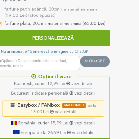
lege formatul
farfurie puțin adâncă, 20cm »
material melamina
(
59,00
Lei
) (stoc epuizat)
farfurie plată, 20cm »
(
65,00
Lei
)
material melamina
PERSONALIZEAZĂ
Nu ai inspirație? Generează o imagine cu ChatGPT
✨ ChatGPT
Opțiuni livrare
București, curier 12,99 Lei
vezi detalii
București, ridicare personală
vezi detalii
Easybox / FANbox
MAI COMOD
de la
13,00 Lei
vezi detalii
România, curier 15,99 Lei
vezi detalii
Europa de la 26,99 Lei
vezi detalii