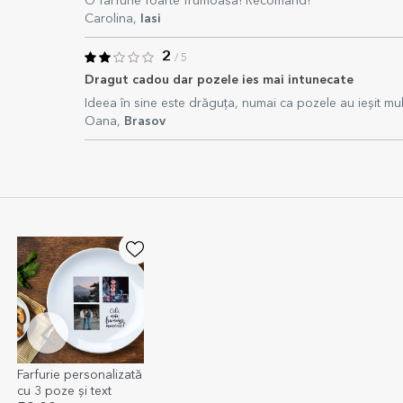
O farfurie foarte frumoasa! Recomand!
Carolina,
Iasi
2
/ 5
Dragut cadou dar pozele ies mai intunecate
Ideea în sine este drăguța, numai ca pozele au ieșit mult
Oana,
Brasov
Farfurie personalizată
cu 3 poze și text