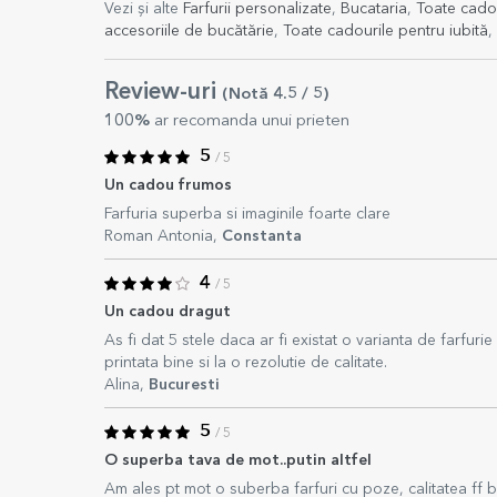
Vezi și alte
Farfurii personalizate
,
Bucataria
,
Toate cadou
accesoriile de bucătărie
,
Toate cadourile pentru iubită
,
Review-uri
(Notă
4.5
/ 5
)
100%
ar recomanda unui prieten
5
/ 5
Un cadou frumos
Farfuria superba si imaginile foarte clare
Roman Antonia,
Constanta
4
/ 5
Un cadou dragut
As fi dat 5 stele daca ar fi existat o varianta de farfuri
printata bine si la o rezolutie de calitate.
Alina,
Bucuresti
5
/ 5
O superba tava de mot..putin altfel
Am ales pt mot o suberba farfuri cu poze, calitatea ff 