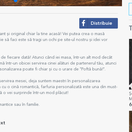
Distribuie
T
xant și original chiar la tine acasă! Vei putea crea o masă
e să faci este să tragi un ochi pe site-ul nostru și idei vor
 de fiecare dată! Atunci când iei masa, într-un alt mod decât
ă într-un obicei servirea cinei alături de partenerul tău, atunci
ersonalizarea poate fi chiar și cu o urare de "Poftă bună!".
 servirea mesei, deja suntem maestri în personalizarea
ta cu o cină romantică, farfuria personalizată este una din must-
ță o vei surprinde într-un mod plăcut!
Ș
M
6
mantice sau în familie.
ext