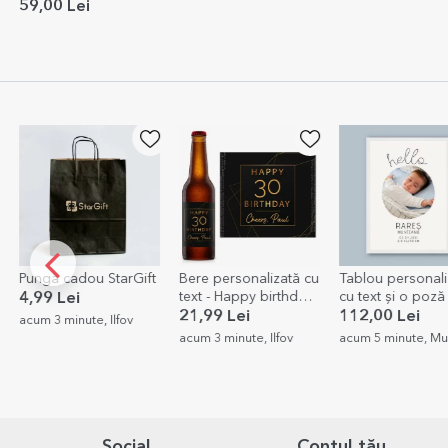
59,00 Lei
Bere personalizată cu
Tablou personalizat
Bavețică bebe
text - Happy birthday
cu text și o poză -
personalizată cu
Gold
Hello to you
nume - Unicorni
21,99 Lei
112,00 Lei
39,00 Lei
acum 3 minute, Ilfov
acum 5 minute, Mures
acum 5 minute, Mu
Social
Contul tău