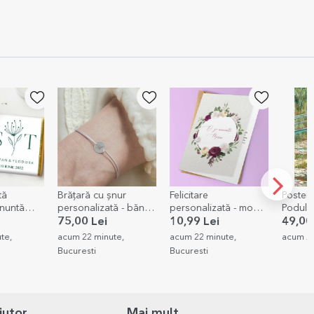
șnur
Felicitare
Poster Claude Monet,
Pernă 
tă - bănuț
personalizată - model
Podul peste un iaz cu
cu o po
nt 925 -
flori
nuferi 1899
10,99 Lei
49,00 Lei
49,00
lă 2
te,
acum 22 minute,
acum 29 minute, Timis
acum 39
Bucuresti
Bucures
jutor
Mai mult