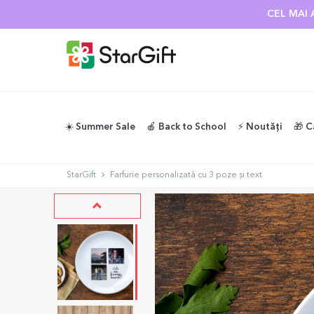
CEL MAI 
☀️ Summer Sale
🍎 Back to School
⚡️ Noutăți
🎁 C
StarGift
Farfurie personalizată cu 3 poze și text