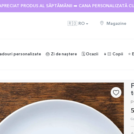
APRECIAT PRODUS AL SĂPTĂMÂNII ➡️ CANA PERSONALIZATĂ C
🇷🇴
RO
Magazine
adouri personalizate
🎂 Zi de naștere
🗓️ Ocazii
👧🏻 Copii
⭐️ 
F
t
p
5
Co