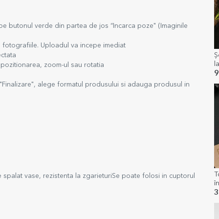
 pe butonul verde din partea de jos “Incarca poze" (Imaginile
 fotografiile. Uploadul va incepe imediat
ectata
Ș
l
pozitionarea, zoom-ul sau rotatia
9
"Finalizare", alege formatul produsului si adauga produsul in
T
 spalat vase, rezistenta la zgarieturiSe poate folosi in cuptorul
î
p
3
M