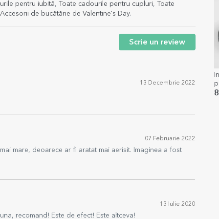
rile pentru iubită
,
Toate cadourile pentru cupluri
,
Toate
Accesorii de bucătărie de Valentine's Day
.
Scrie un review
I
13 Decembrie 2022
p
8
07 Februarie 2022
e mai mare, deoarece ar fi aratat mai aerisit. Imaginea a fost
13 Iulie 2020
buna, recomand! Este de efect! Este altceva!