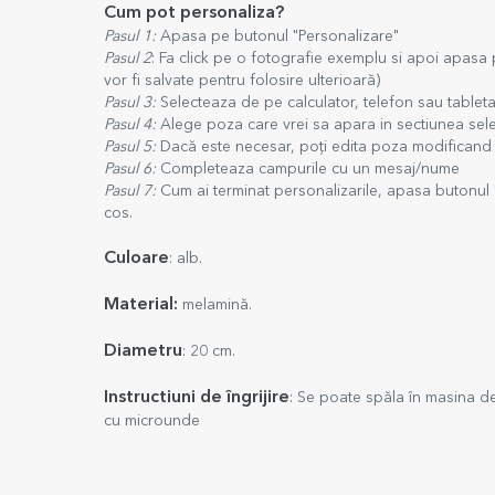
Cum pot personaliza?
Pasul 1:
Apasa pe butonul "Personalizare"
Pasul 2
: Fa click pe o fotografie exemplu si apoi apasa
vor fi salvate pentru folosire ulterioară)
Pasul 3:
Selecteaza de pe calculator, telefon sau tableta
Pasul 4:
Alege poza care vrei sa apara in sectiunea sel
Pasul 5:
Dacă este necesar, poți edita poza modificand 
Pasul 6:
Completeaza campurile cu un mesaj/nume
Pasul 7:
Cum ai terminat personalizarile, apasa butonul 
cos.
Culoare
: alb.
Material:
melamină.
Diametru
: 20 cm.
Instructiuni de îngrijire
: Se poate spăla în masina de
cu microunde