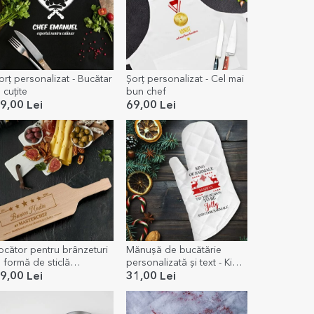
orț personalizat - Bucătar
Șorț personalizat - Cel mai
a cuțite
bun chef
9,00 Lei
69,00 Lei
ocător pentru brânzeturi
Mănușă de bucătărie
n formă de sticlă
personalizată și text - King
ersonalizat - #1
of sarmale
9,00 Lei
31,00 Lei
asterchef