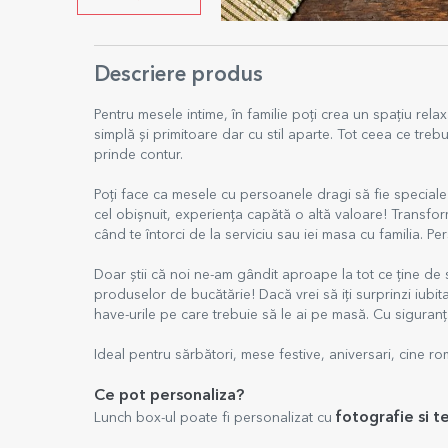
Descriere produs
Pentru mesele intime, în familie poți crea un spațiu rela
simplă și primitoare dar cu stil aparte. Tot ceea ce trebui
prinde contur.
Poți face ca mesele cu persoanele dragi să fie speciale
cel obișnuit, experiența capătă o altă valoare! Transform
când te întorci de la serviciu sau iei masa cu familia. P
Doar știi că noi ne-am gândit aproape la tot ce ține de
produselor de bucătărie! Dacă vrei să iți surprinzi iubi
have-urile pe care trebuie să le ai pe masă. Cu siguran
Ideal pentru sărbători, mese festive, aniversari, cine ro
Ce pot personaliza?
fotografie si t
Lunch box-ul poate fi personalizat cu