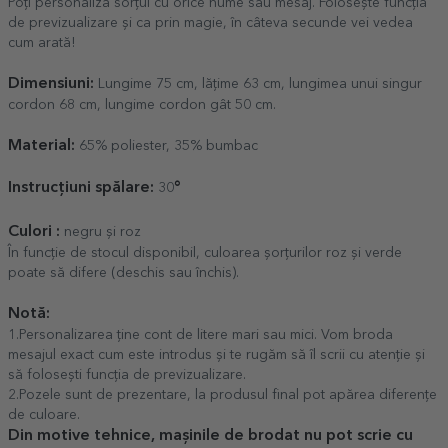
Poți personaliza sorțul cu orice nume sau mesaj. Folosește funcția
de previzualizare și ca prin magie, în câteva secunde vei vedea
cum arată!
Dimensiuni:
Lungime 75 cm, lățime 63 cm, lungimea unui singur
cordon 68 cm, lungime cordon gât 50 cm.
Material:
65% poliester, 35% bumbac
Instrucțiuni spălare:
°
30
Culori :
negru și roz
În funcție de stocul disponibil, culoarea șorțurilor roz și verde
poate să difere (deschis sau închis).
Notă:
1.Personalizarea ține cont de litere mari sau mici. Vom broda
mesajul exact cum este introdus și te rugăm să îl scrii cu atenție și
să folosești funcția de previzualizare.
2.Pozele sunt de prezentare, la produsul final pot apărea diferențe
de culoare.
Din motive tehnice, mașinile de brodat nu pot scrie cu