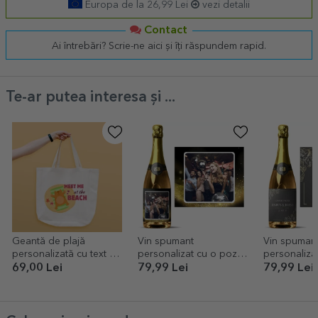
Europa de la 26,99 Lei
vezi detalii
Contact
Ai întrebări? Scrie-ne aici și îți răspundem rapid.
Te-ar putea interesa și ...
Geantă de plajă
Vin spumant
Vin spuman
personalizată cu text -
personalizat cu o poză
personalizat
Meet me at the beach
- Gold
Casă de pia
69,00 Lei
79,99 Lei
79,99 Lei