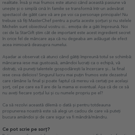
realitate. Însă și mai frumos este atunci când această pasiune vă
unește și o simplă cină în familie se transformă într-un adevărat
spectacol de gătit care vă are pe voi ca personaje principale! Nu
trebuie să fiți MasterChef pentru a purta aceste șorțuri și nu stelele
Michelin sunt obiectivul vostru ci... emoția de a găti împreună. Noi
cei de la StarGift știm cât de important este acest ingredient secret
în orice fel de mâncare așa că nu degeaba am adăugat de efect
acea inimioară deasupra numelui.
Așadar ai observat că atunci când gătiți împreună totul se schimbă:
mâncarea iese mai gustoasă, amândoi lucrați ca o echipă, vă
distrați, vă puneți talentele gospodărești la încercare și... la final
iese ceva delicios! Singurul lucru mai puțin frumos este dezastrul
care rămâne la final și poate faptul că mereu vă certați pe același
șorț, cel pe care ea îl are de la mama ei eventual. Așa că de ce să
nu aveți fiecare șorțul lui și cu numele propriu pe el?
Ca să rezolvi această dilemă o dată și pentru totdeauna
propunerea noastră este să alegi un cadou de care vă puteți
bucura amândoi și de care sigur va fi mândră/mândru.
Ce pot scrie pe sorț?