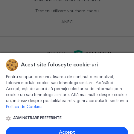
Termeni utilizare vouchere reducere
Termeni utilizare vouchere cadou
ANPC
powered by
SMARTLY.ro
Acest site folosește cookie-uri
logistics by
APACARGO.com
Pentru scopuri precum afișarea de conținut personalizat,
folosim module cookie sau tehnologii similare. Apăsând
Accept, ești de acord să permiți colectarea de informații prin
cookie-uri sau tehnologii similare. Află mai multe despre cookie-
uri, inclusiv despre posibilitatea retragerii acordului în secțiunea
Politica de Cookies
ADMINSTRARE PREFERINȚE
© 2016-2026
StarGift
Romania,
București
, strada
Copilului
nr. 6-12, parter
,
Sector 1
, cod postal
012178
,
email:
contact@stargift.ro
Accept