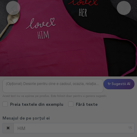
✨ Sugestii AI
Acest text nu va apărea pe produs. Este folosit doar pentru a genera sugestii.
Preia textele din exemplu
Fără texte
Mesajul de pe șorțul ei
15