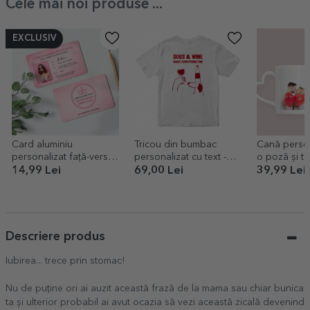
Cele mai noi produse ...
EXCLUSIV
Card aluminiu
Tricou din bumbac
Cană person
personalizat față-verso
personalizat cu text -
o poză și te
cu o poză și text -
Wine
toartă în fo
14,99 Lei
69,00 Lei
39,99 Lei
Passenger Princess
Descriere produs
Iubirea... trece prin stomac!
Nu de puține ori ai auzit această frază de la mama sau chiar bunica
ta și ulterior probabil ai avut ocazia să vezi această zicală devenind