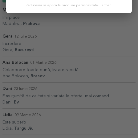
Reducerea se aplică la produse personalizate.
Termeni
Madalina
21 Martie 2026
Imi place
Madalina,
Prahova
Gera
12 Iulie 2026
Incredere
Gera,
București
Ana Bolocan
01 Martie 2026
Colaborare foarte bună, livrare rapidă
Ana Bolocan,
Brasov
Dani
23 Iunie 2026
F mulțumită de calitate și variate le oferte, mai comand.
Dani,
Bv
Lidia
09 Martie 2026
Este superb
Lidia,
Targu Jiu