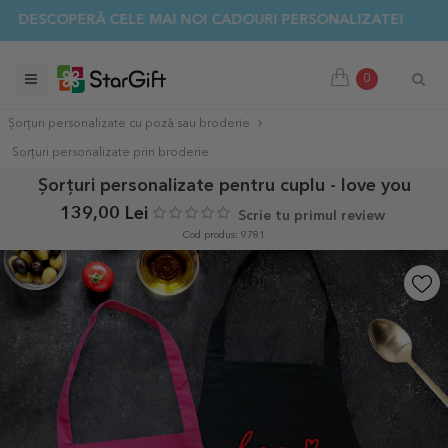
✨ DESCOPERĂ CELE MAI NOI CADOURI PERSONALIZATE! ☀️
0
Șorțuri personalizate cu poză sau broderie
Sorțuri personalizate prin broderie
Șorțuri personalizate pentru cuplu - love you
139,00 Lei
Scrie tu primul review
Cod produs: 9781