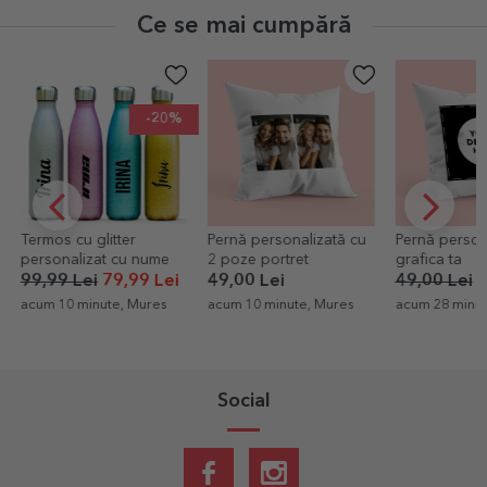
Ce se mai cumpără
EXCLUSIV
-40%
Pernă personalizată cu
Pernă personalizată cu
Cutia cu amint
2 poze portret
grafica ta
poze cu mesa
cu smiley
49,00 Lei
49,00 Lei
29,40 Lei
59,00 Lei
+
acum 10 minute, Mures
acum 28 minute, Brasov
reducere
acum 48 minute
Social