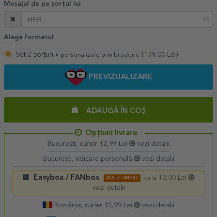
Mesajul de pe șorțul lui
15
Alege formatul
Set 2 șorțuri »
(
139,00
Lei)
personalizare prin broderie
PREVIZUALIZARE
ADAUGĂ ÎN COȘ
Opțiuni livrare
București, curier 12,99 Lei
vezi detalii
București, ridicare personală
vezi detalii
Easybox / FANbox
13,00 Lei
MAI COMOD
de la
vezi detalii
România, curier 15,99 Lei
vezi detalii