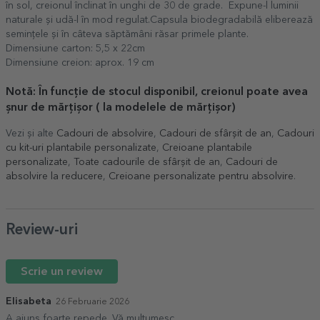
în sol, creionul înclinat în unghi de 30 de grade. Expune-l luminii
naturale și udă-l în mod regulat.Capsula biodegradabilă eliberează
semințele și în câteva săptămâni răsar primele plante.
Dimensiune carton: 5,5 x 22cm
Dimensiune creion: aprox. 19 cm
Notă: În funcție de stocul disponibil, creionul poate avea
șnur de mărțișor ( la modelele de mărțișor)
Vezi și alte
Cadouri de absolvire
,
Cadouri de sfârșit de an
,
Cadouri
cu kit-uri plantabile personalizate
,
Creioane plantabile
personalizate
,
Toate cadourile de sfârșit de an
,
Cadouri de
absolvire la reducere
,
Creioane personalizate pentru absolvire
.
Review-uri
Scrie un review
Elisabeta
26 Februarie 2026
A ajuns foarte repede. Vă mulțumesc