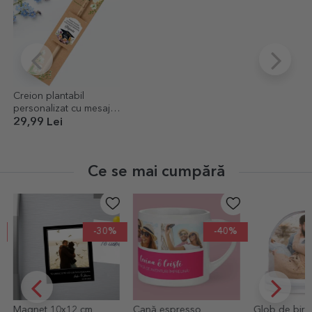
Creion plantabil
personalizat cu mesaj
de absolvire
29,99 Lei
Ce se mai cumpără
-40%
Cană espresso
Glob de birou
Pungă cadou 