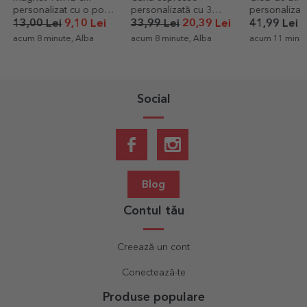
personalizată cu 3
personalizat cu 2 poze
4,99 Lei
poze și text
33,99 Lei
20,39 Lei
41,99 Lei
acum 22 minut
acum 8 minute, Alba
acum 11 minute, Bucuresti
Social
Blog
Contul tău
Creează un cont
Conectează-te
Produse populare