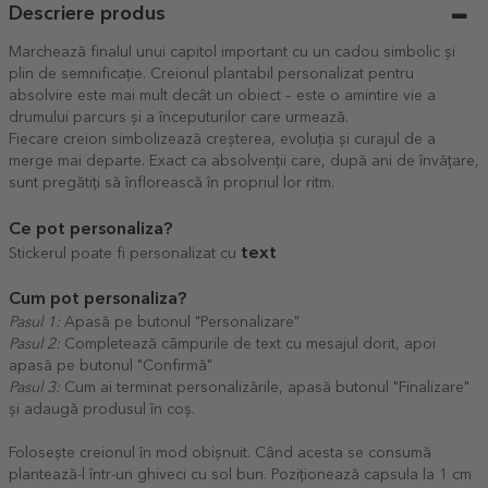
Descriere produs
Marchează finalul unui capitol important cu un cadou simbolic și
plin de semnificație. Creionul plantabil personalizat pentru
absolvire este mai mult decât un obiect – este o amintire vie a
drumului parcurs și a începuturilor care urmează.
Fiecare creion simbolizează creșterea, evoluția și curajul de a
merge mai departe. Exact ca absolvenții care, după ani de învățare,
sunt pregătiți să înflorească în propriul lor ritm.
Ce pot personaliza?
text
Stickerul poate fi personalizat cu
Cum pot personaliza?
Pasul 1:
Apasă pe butonul "Personalizare"
Pasul 2:
Completează câmpurile de text cu mesajul dorit, apoi
apasă pe butonul "Confirmă"
Pasul 3:
Cum ai terminat personalizările, apasă butonul "Finalizare"
și adaugă produsul în coș.
Folosește creionul în mod obișnuit. Când acesta se consumă
plantează-l într-un ghiveci cu sol bun. Poziționează capsula la 1 cm