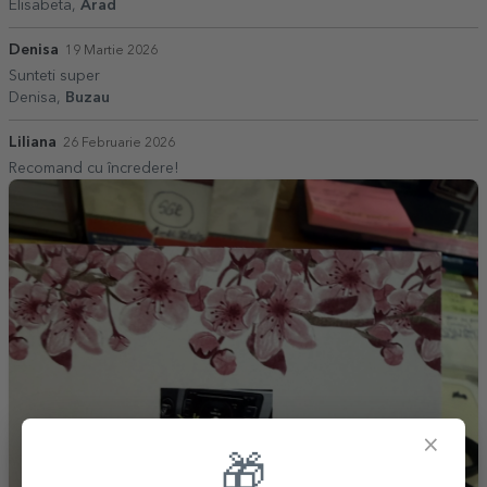
Elisabeta,
Arad
Denisa
19 Martie 2026
Sunteti super
Denisa,
Buzau
Liliana
26 Februarie 2026
Recomand cu încredere!
×
🎁