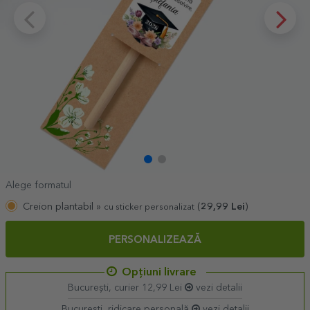
Alege formatul
Creion plantabil »
(
29,99
Lei
)
cu sticker personalizat
PERSONALIZEAZĂ
Opțiuni livrare
București, curier 12,99 Lei
vezi detalii
București, ridicare personală
vezi detalii