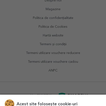
Despre noi
Magazine
Politica de confidențialitate
Politica de Cookies
Hartă website
Termeni și condiții
Termeni utilizare vouchere reducere
Termeni utilizare vouchere cadou
ANPC
powered by
SMARTLY.ro
Acest site folosește cookie-uri