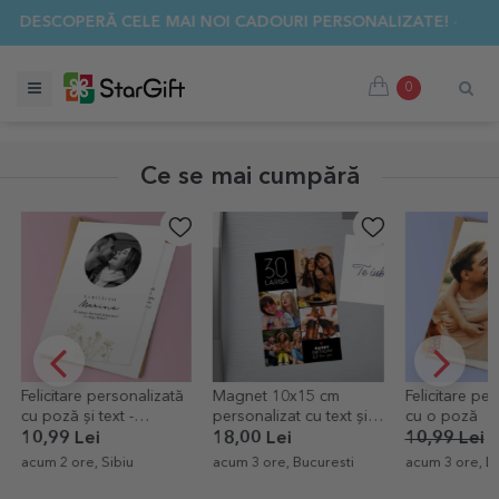
✨ DESCOPERĂ CELE MAI NOI CADOURI PERSONALIZATE! ☀️
0
Ce se mai cumpără
Felicitare personalizată
Magnet 10x15 cm
Felicitare pe
cu poză și text -
personalizat cu text și 4
cu o poză
Elegance
poze - Happy birthday
10,99 Lei
18,00 Lei
10,99 Lei
6
acum 2 ore, Sibiu
acum 3 ore, Bucuresti
acum 3 ore, Do