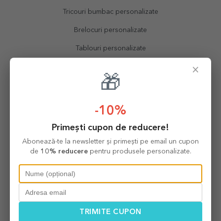
Tricouri bumbac personalizate
Brelocuri personalizate
Tablouri personalizate
Ceasuri personalizate
×
🎁
Sorțuri personalizate
Perne personalizate
-10%
Calendare personalizate
Primești cupon de reducere!
Servicii
Abonează-te la newsletter și primești pe email un cupon
de
10% reducere
pentru produsele personalizate.
Printare poze
Printare magneti
Printare tricouri
TRIMITE CUPON
Ajutor