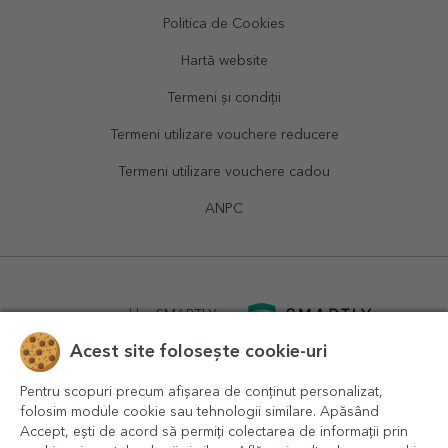
Politica de Cookies
Hartă website
Termeni și condiții
Termeni utilizare vouchere reducere
Termeni utilizare vouchere cadou
ANPC
powered by
SMARTLY.ro
Acest site folosește cookie-uri
logistics by
APACARGO.com
Pentru scopuri precum afișarea de conținut personalizat,
folosim module cookie sau tehnologii similare. Apăsând
Accept, ești de acord să permiți colectarea de informații prin