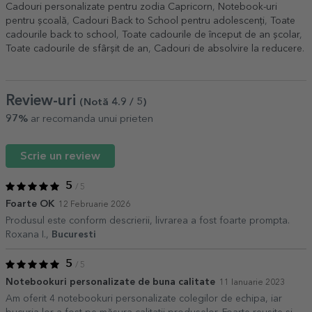
Cadouri personalizate pentru zodia Capricorn
,
Notebook-uri
pentru școală
,
Cadouri Back to School pentru adolescenți
,
Toate
cadourile back to school
,
Toate cadourile de început de an școlar
,
Toate cadourile de sfârșit de an
,
Cadouri de absolvire la reducere
.
Review-uri
(Notă
4.9
/ 5
)
97%
ar recomanda unui prieten
Scrie un review
5
/ 5
Foarte OK
12 Februarie 2026
Produsul este conform descrierii, livrarea a fost foarte prompta.
Roxana I.,
Bucuresti
5
/ 5
Notebookuri personalizate de buna calitate
11 Ianuarie 2023
Am oferit 4 notebookuri personalizate colegilor de echipa, iar