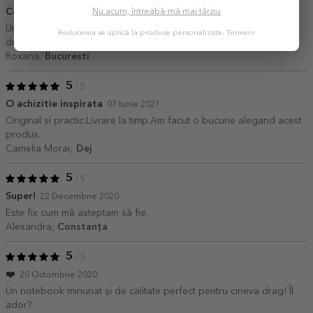
Cool!
Nu acum, întreabă-mă mai târziu
14 Iulie 2021
Un cadou foarte inspirat la un pret foarte mic. Recomand cu tot
Reducerea se aplică la produse personalizate.
Termeni
dragul.
Roxana,
Bucuresti
5
/ 5
O achizitie inspirata
07 Iunie 2021
Original si practic.Livrare la timp.Am facut o bucurie alegand acest
produs.
Camelia Morar,
Dej
5
/ 5
Super!
22 Decembrie 2020
Este fix cum mă asteptam să fie.
Alexandra,
Constanța
5
/ 5
❤️
20 Octombrie 2020
Un notebook minunat și de calitate perfect pentru cineva drag! Îl
ador?