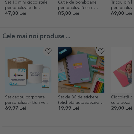
Set 10 mini ciocolățele
Cutie de bomboane
Tricou din 
personalizate de
personalizată cu o
personalizat
absolvire - Ursuleti
poză și mesaj de
Model retro
47,00 Lei
85,00 Lei
69,00 Lei
absolvire
absolvire
Cele mai noi produse ...
Set cadou corporate
Set de 36 de stickere
Ciocolată p
personalizat - Bun venit
(etichetă autoadezivă)
cu o poză l
în echipă
personalizate pentru
text
69,97 Lei
19,99 Lei
29,00 Lei
grădiniță / școală