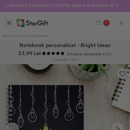
COMANDĂ CADOURILE PENTRU MARIA ȘI MARIAN! 🎁 🍷
0
Notebook-uri personalizate
Notebook personalizat - Bright Ideas
53,99 Lei
Citește recenziile (
32
)
Cod produs: 7094