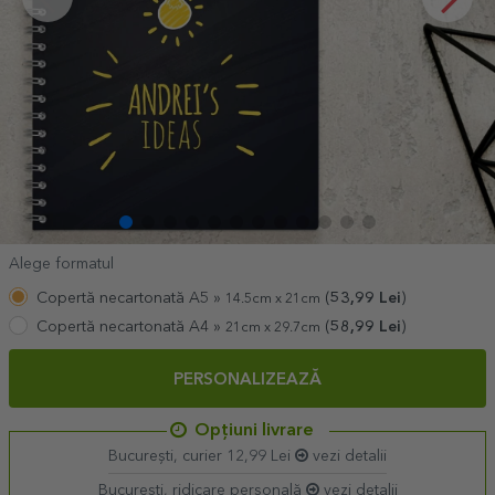
Alege formatul
Copertă necartonată A5 »
(
53,99
Lei
)
14.5cm x 21cm
Copertă necartonată A4 »
(
58,99
Lei
)
21cm x 29.7cm
PERSONALIZEAZĂ
Opțiuni livrare
București, curier 12,99 Lei
vezi detalii
București, ridicare personală
vezi detalii