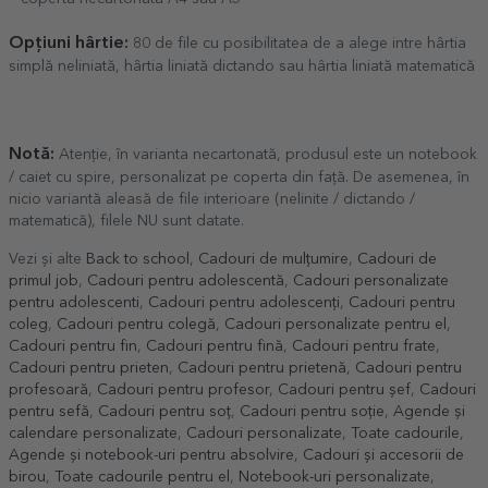
Opțiuni hârtie:
80 de file cu posibilitatea de a alege intre hârtia
simplă neliniată, hârtia liniată dictando sau hârtia liniată matematică
Notă:
Atenție, în varianta necartonată, produsul este un notebook
/ caiet cu spire, personalizat pe coperta din față. De asemenea, în
nicio variantă aleasă de file interioare (nelinite / dictando /
matematică), filele NU sunt datate.
Vezi și alte
Back to school
,
Cadouri de mulțumire
,
Cadouri de
primul job
,
Cadouri pentru adolescentă
,
Cadouri personalizate
pentru adolescenti
,
Cadouri pentru adolescenți
,
Cadouri pentru
coleg
,
Cadouri pentru colegă
,
Cadouri personalizate pentru el
,
Cadouri pentru fin
,
Cadouri pentru fină
,
Cadouri pentru frate
,
Cadouri pentru prieten
,
Cadouri pentru prietenă
,
Cadouri pentru
profesoară
,
Cadouri pentru profesor
,
Cadouri pentru șef
,
Cadouri
pentru sefă
,
Cadouri pentru soț
,
Cadouri pentru soție
,
Agende și
calendare personalizate
,
Cadouri personalizate
,
Toate cadourile
,
Agende și notebook-uri pentru absolvire
,
Cadouri și accesorii de
birou
,
Toate cadourile pentru el
,
Notebook-uri personalizate
,