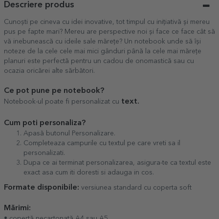
Descriere produs
Cunoști pe cineva cu idei inovative, tot timpul cu inițiativă și mereu
pus pe fapte mari? Mereu are perspective noi și face ce face cât să
vă inebunească cu ideile sale mărețe? Un notebook unde să își
noteze de la cele cele mai mici gânduri până la cele mai mărețe
planuri este perfectă pentru un cadou de onomastică sau cu
ocazia oricărei alte sărbători.
Ce pot pune pe notebook?
text.
Notebook-ul poate fi personalizat cu
Cum poti personaliza?
Apasă butonul Personalizare.
Completeaza campurile cu textul pe care vreti sa il
personalizati.
Dupa ce ai terminat personalizarea, asigura-te ca textul este
exact asa cum iti doresti si adauga in cos.
Formate disponibile:
versiunea standard cu coperta soft
Mărimi:
• copertă necartonată A4 sau A5