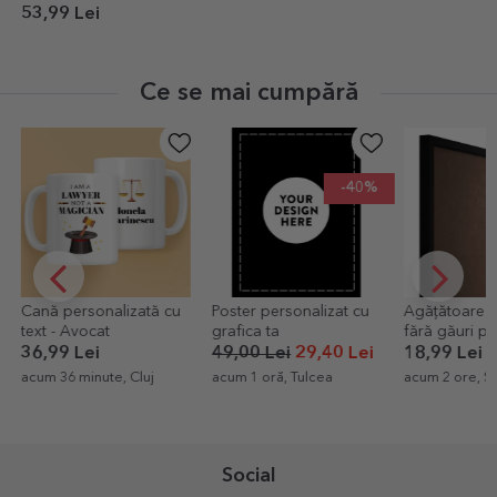
53,99 Lei
Ce se mai cumpără
-40%
onalizată cu
Poster personalizat cu
Agățătoare de perete
cat
grafica ta
fără găuri pentru rame,
tablouri, canvas
i
49,00 Lei
29,40 Lei
18,99 Lei
nute, Cluj
acum 1 oră, Tulcea
acum 2 ore, Satu Mare
Social