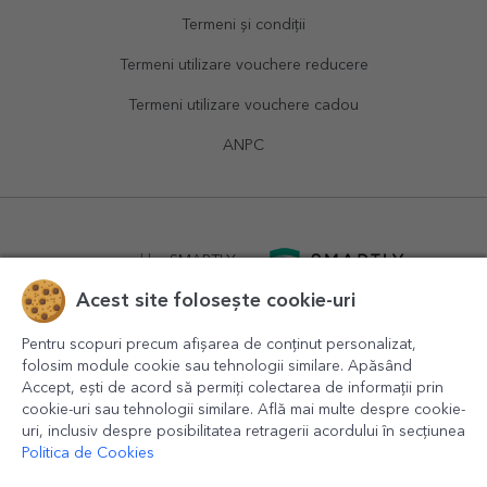
Termeni și condiții
Termeni utilizare vouchere reducere
Termeni utilizare vouchere cadou
ANPC
powered by
SMARTLY.ro
Acest site folosește cookie-uri
logistics by
APACARGO.com
Pentru scopuri precum afișarea de conținut personalizat,
folosim module cookie sau tehnologii similare. Apăsând
Accept, ești de acord să permiți colectarea de informații prin
cookie-uri sau tehnologii similare. Află mai multe despre cookie-
uri, inclusiv despre posibilitatea retragerii acordului în secțiunea
Politica de Cookies