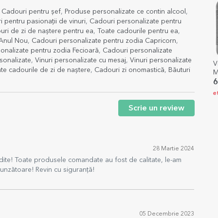
,
Cadouri pentru șef
,
Produse personalizate ce contin alcool
,
 pentru pasionații de vinuri
,
Cadouri personalizate pentru
ri de zi de naștere pentru ea
,
Toate cadourile pentru ea
,
 Anul Nou
,
Cadouri personalizate pentru zodia Capricorn
,
onalizate pentru zodia Fecioară
,
Cadouri personalizate
rsonalizate
,
Vinuri personalizate cu mesaj
,
Vinuri personalizate
V
te cadourile de zi de naștere
,
Cadouri zi onomastică
,
Băuturi
M
6
e
Scrie un review
28 Martie 2024
nedite! Toate produsele comandate au fost de calitate, le-am
punzătoare! Revin cu siguranță!
05 Decembrie 2023