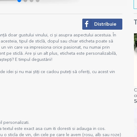
T
Distribuie
ță doar gustului vinului, ci și asupra aspectului acestuia. În
acesteia, tipul de sticlă, dopul sau chiar eticheta poate să
gătit un vin care va impresiona orice pasionat, nu numai prin
nt pe sticlă. Are și un alt plus, eticheta este personalizabilă,
ștepți? E timpul degustării!
e idei și nu mai știți ce cadou puteți să oferiți, cu acest vin
.
C
c
5
l personalizati.
 textul este exact asa cum iti doresti si adauga in cos.
u o sticla de vin, din cele pe care le avem (rosu, alb sau roze)