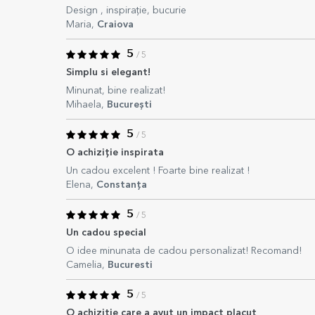
Design , inspirație, bucurie
Maria,
Craiova
5
/ 5
Simplu si elegant!
Minunat, bine realizat!
Mihaela,
București
5
/ 5
O achiziție inspirata
Un cadou excelent ! Foarte bine realizat !
Elena,
Constanța
5
/ 5
Un cadou special
O idee minunata de cadou personalizat! Recomand!
Camelia,
Bucuresti
5
/ 5
O achizitie care a avut un impact placut