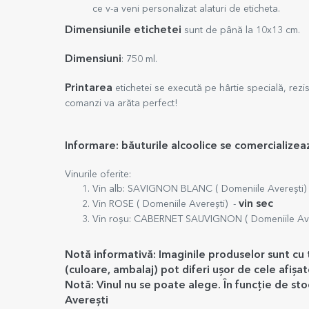
ce v-a veni personalizat alaturi de eticheta.
Dimensiunile etichetei
sunt de până la 10x13 cm.
Dimensiuni
: 750 ml.
Printarea
etichetei se execută pe hârtie specială, rezis
comanzi va arăta perfect!
Informare: băuturile alcoolice se comercialize
Vinurile oferite:
Vin alb: SAVIGNON BLANC ( Domeniile Averești)
vin sec
Vin ROSE ( Domeniile Averești) -
Vin roșu: CABERNET SAUVIGNON ( Domeniile Ave
Notă informativă: Imaginile produselor sunt cu 
(culoare, ambalaj) pot diferi ușor de cele afișate
Notă: Vinul nu se poate alege. În funcție de st
Averești