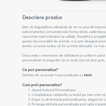
Descriere produs
Știm că degustătorii adevărați de vin nu acordă importan
subconștientul consumatorului forma sticlei, adâncitura 
reprezinte niște indicatori ai calității. Stargift ți-a pre
gustul său incredibil de aromat, ci și prin designul preze
pentru ca acest cadou să fie cu totul deosebit. Ce mai a
Dacă aveți o aniversare de sărbătorit și sunteți în pană d
personalizat vă asigurăm că nu aveți cum să da-ți greș
Ce pot personaliza?
text.
Eticheta de vin poate fi personalizata cu
Cum poti personaliza?
Apasă butonul Personalizare.
Completeaza campurile cu textul pe care vreti sa i
Dupa ce ati terminat personalizarea, asigura-te ca
Pe langa eticheta personalizata poti opta si pentr