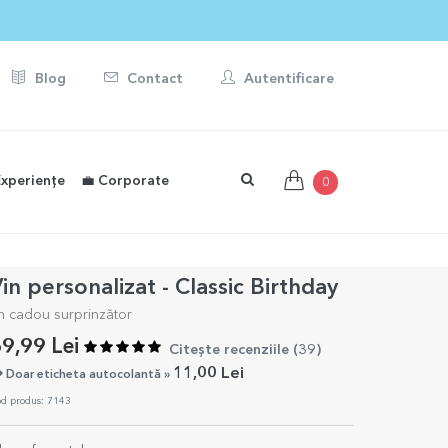
ONALIZATE ☀️
Blog
Contact
Autentificare
Experiențe
💼 Corporate
0
in personalizat - Classic Birthday
n cadou surprinzător
9,99 Lei
Citește recenziile (
39
)
11,00 Lei
Doar eticheta autocolantă »
d produs: 7143