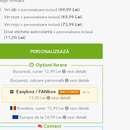
lege formatul
Vin alb »
(
69,99
Lei
)
personalizare inclusă
Vin roze »
(
69,99
Lei
)
personalizare inclusă
Vin roșu »
(
73,99
Lei
)
personalizare inclusă
Doar eticheta autocolantă »
personalizare inclusă
(
11,00
Lei
)
PERSONALIZEAZĂ
Opțiuni livrare
București, curier 12,99 Lei
vezi detalii
București, ridicare personală
vezi detalii
Easybox / FANbox
MAI COMOD
de la
13,00 Lei
vezi detalii
România, curier 15,99 Lei
vezi detalii
Europa de la 26,99 Lei
vezi detalii
Contact