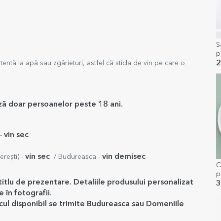
S
p
m
2
tentă la apă sau zgârieturi, astfel că sticla de vin pe care o
ază doar persoanelor peste 18 ani.
vin sec
 -
vin sec
vin demisec
rești) -
/ Budureasca -
C
p
titlu de prezentare. Detaliile produsului personalizat
3
 în fotografii.
ocul disponibil se trimite Budureasca sau Domeniile