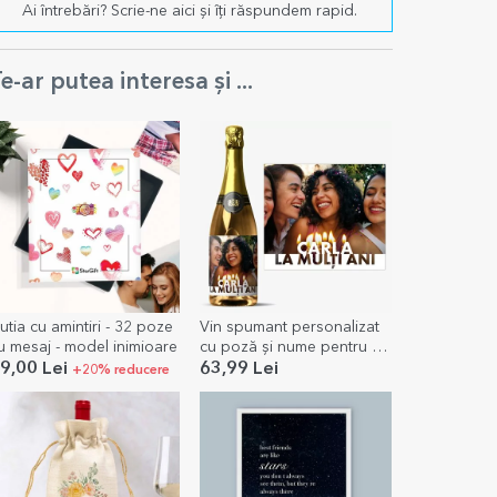
Ai întrebări? Scrie-ne aici și îți răspundem rapid.
e-ar putea interesa și ...
utia cu amintiri - 32 poze
Vin spumant personalizat
u mesaj - model inimioare
cu poză și nume pentru zi
de naștere
9,00 Lei
63,99 Lei
+20% reducere