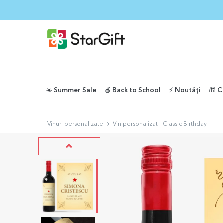
SUMMER SALE
☀️ Summer Sale
🍎 Back to School
⚡️ Noutăți
🎁 C
Vinuri personalizate
Vin personalizat - Classic Birthday