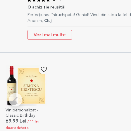
/ 5
O achiziție reușită!
Perfecțiunea întruchipata! Genial! Vinul din sticla la fel 
Anonim,
Cluj
Vezi mai multe
Vin personalizat -
Classic Birthday
69,99 Lei
/ 11 lei
doar eticheta