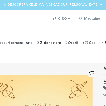
 🌴 PÂNĂ LA -40% REDUCERE LA PESTE 100 DE CADOURI PERS
🇷🇴
RO
Magazine
adouri personalizate
🎂 Zi de naștere
🗓️ Ocazii
👧🏻 Copii
⭐️ 
V
u
6
Co