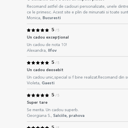
Recomand astfel de cadouri personalizate, unele dintre 
ce le primesc. Acest site e plin de minunatii si toate su
Monica,
Bucuresti
5
/ 5
Un cadou excepțional
Un cadou de nota 10!
Alexandra,
Ilfov
5
/ 5
Un cadou deosebit
Un cadou unic,special si f bine realizat.Recomand din su
Violeta,
Gaesti
5
/ 5
Super tare
Se merita. Un cadou superb.
Georgiana S.,
Salciile, prahova
5