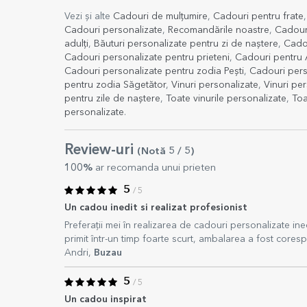
Vezi și alte
Cadouri de mulțumire
,
Cadouri pentru frate
Cadouri personalizate
,
Recomandările noastre
,
Cadouri
adulți
,
Băuturi personalizate pentru zi de naștere
,
Cadou
Cadouri personalizate pentru prieteni
,
Cadouri pentru
Cadouri personalizate pentru zodia Pești
,
Cadouri pers
pentru zodia Săgetător
,
Vinuri personalizate
,
Vinuri pe
pentru zile de naștere
,
Toate vinurile personalizate
,
Toa
personalizate
.
Review-uri
(Notă
5
/ 5
)
100%
ar recomanda unui prieten
5
/ 5
Un cadou inedit si realizat profesionist
Preferații mei în realizarea de cadouri personalizate i
primit într-un timp foarte scurt, ambalarea a fost cores
Andri,
Buzau
5
/ 5
Un cadou inspirat