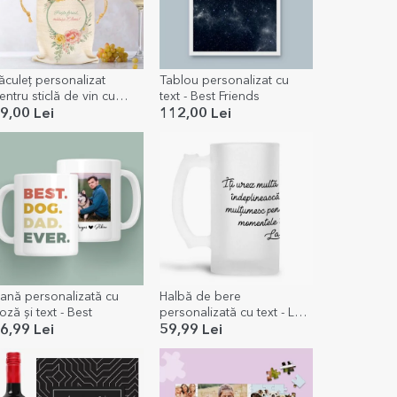
ăculeț personalizat
Tablou personalizat cu
entru sticlă de vin cu
text - Best Friends
esaj - Flori
9,00 Lei
112,00 Lei
ană personalizată cu
Halbă de bere
oză și text - Best
personalizată cu text - La
mulți ani!
6,99 Lei
59,99 Lei