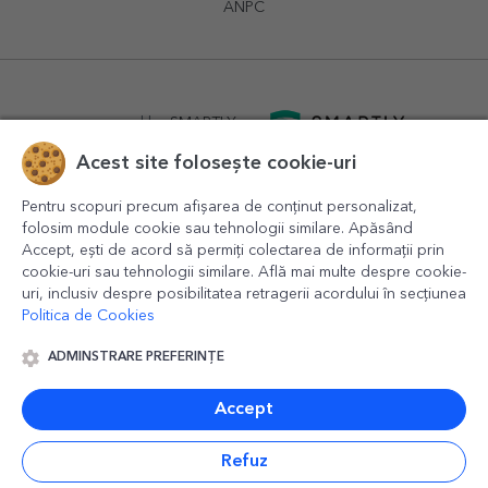
ANPC
powered by
SMARTLY.ro
Acest site folosește cookie-uri
logistics by
APACARGO.com
Pentru scopuri precum afișarea de conținut personalizat,
folosim module cookie sau tehnologii similare. Apăsând
Accept, ești de acord să permiți colectarea de informații prin
cookie-uri sau tehnologii similare. Află mai multe despre cookie-
uri, inclusiv despre posibilitatea retragerii acordului în secțiunea
Politica de Cookies
ADMINSTRARE PREFERINȚE
© 2016-2026
StarGift
Romania,
București
, strada
Copilului
nr. 6-12, parter
,
Sector 1
, cod postal
012178
,
email:
contact@stargift.ro
Accept
www.stargift.ro
STARGIFT SRL
, cod fiscal
40077992
Refuz
Plată rapidă prin