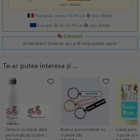
vezi detalii
România, curier 15,99 Lei
vezi detalii
Europa de la 26,99 Lei
vezi detalii
Contact
Ai întrebări? Scrie-ne aici și îți răspundem rapid.
Te-ar putea interesa și ...
Termos cu bază albă
Breloc personalizat cu
Cană person
personalizat cu text -
numele tău
3 poze și m