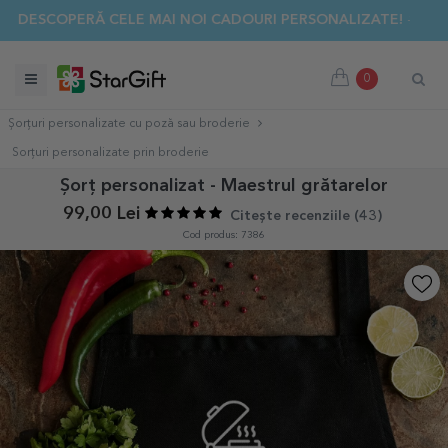
✨ DESCOPERĂ CELE MAI NOI CADOURI PERSONALIZATE! ☀️
0
Șorțuri personalizate cu poză sau broderie
Sorțuri personalizate prin broderie
Șorț personalizat - Maestrul grătarelor
99,00 Lei
Citește recenziile (
43
)
Cod produs: 7386