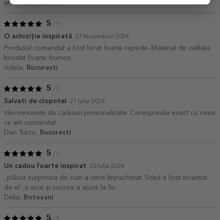
andreea,
Craiova
5
/ 5
O achiziție inspirată
27 Noiembrie 2024
Produsul comandat a fost livrat foarte repede. Material de calitate
brodat foarte frumos.
Adela,
București
5
/ 5
Salvati de clopotel
21 Iulie 2024
Idei minunate de cadouri personalizate. Corespunde exact cu ceea
ce am comandat.
Dan Turcu,
Bucuresti
5
/ 5
Un cadou foarte inspirat
20 Iulie 2024
..plăcut surprinsa de cum a venit împachetat. Soțul a fost incantat
de el ..a avut și succes a ajuns la fix
Delia,
Botoșani
5
/ 5