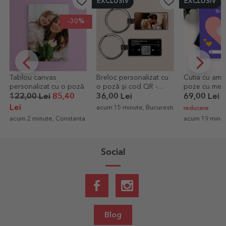
EXCLUSIV
EXCLUSIV
-30%
Tablou canvas
Breloc personalizat cu
Cutia cu amint
personalizat cu o poză
o poză și cod QR -
poze cu mesa
Melodia noastră
premium Lov
122,00 Lei
85,40
36,00 Lei
69,00 Lei
+
Lei
acum 15 minute, Bucuresti
reducere
acum 2 minute, Constanta
acum 19 minut
Social
Blog