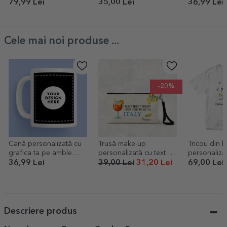
model bicicletă retro
79,99 Lei
35,00 Lei
36,99 Lei
Cele mai noi produse ...
-20%
Cană personalizată cu
Trusă make-up
Tricou din 
grafica ta pe amble
personalizată cu text -
personalizat
părți
Italy
Nașa bogăt
36,99 Lei
39,00 Lei
31,20 Lei
69,00 Lei
Descriere produs