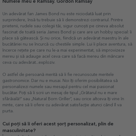
Numele meu e Ramsay. Gordon Ramsay
Un adevărat fan James Bond nu este niciodată luat prin
surprindere, însă tu trebuie să îi demonstrezi contrariul. Printre
prietenii, rudele sau colegii tăi, sigur cunoști pe cineva absolut
fascinat de toată seria James Bond și care are un hobby special: îi
place să gătească. Și nu orice, fiindcă un adevărat maestru în ale
bucătăriei nu se încurcă cu chestiile simple. Lui îi place aventura, să
încerce rețete pe care nu le-a mai experimentat, să improvizeze
mereu și să adauge acel ceva care să facă mereu din mâncare
ceva cu adevărat...exploziv.
O astfel de persoană merită să îi fie recunoscute meritele
gastronomice. Dar nu e musai. Noi îți oferim posibilitatea să
personalizezi numele sau mesajul pentru cel mai pasionat
bucătar. Poți să îi scrii un mesaj de tipul „Grătarul nu e mare
sfârâială!” sau „Natural Born Griller”, sau orice altceva îți vine în
minte, care să îi ofere cu adevărat satisfacție atunci când îl va
purta.
Cui poți să îi oferi acest șorț personalizat, plin de
masculinitate?