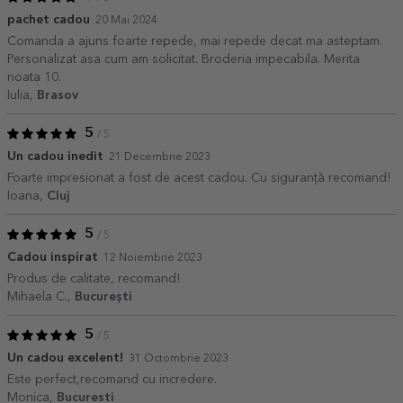
pachet cadou
20 Mai 2024
Comanda a ajuns foarte repede, mai repede decat ma asteptam.
Personalizat asa cum am solicitat. Broderia impecabila. Merita
noata 10.
Iulia,
Brasov
5
/ 5
Un cadou inedit
21 Decembrie 2023
Foarte impresionat a fost de acest cadou. Cu siguranță recomand!
Ioana,
Cluj
5
/ 5
Cadou inspirat
12 Noiembrie 2023
Produs de calitate, recomand!
Mihaela C.,
București
5
/ 5
Un cadou excelent!
31 Octombrie 2023
Este perfect,recomand cu incredere.
Monica,
Bucuresti