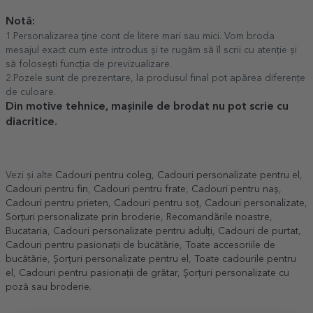
Notă:
1.Personalizarea ține cont de litere mari sau mici. Vom broda
mesajul exact cum este introdus și te rugăm să îl scrii cu atenție și
să folosești funcția de previzualizare.
2.Pozele sunt de prezentare, la produsul final pot apărea diferențe
de culoare.
Din motive tehnice, mașinile de brodat nu pot scrie cu
diacritice.
Vezi și alte
Cadouri pentru coleg
,
Cadouri personalizate pentru el
,
Cadouri pentru fin
,
Cadouri pentru frate
,
Cadouri pentru naș
,
Cadouri pentru prieten
,
Cadouri pentru soț
,
Cadouri personalizate
,
Sorțuri personalizate prin broderie
,
Recomandările noastre
,
Bucataria
,
Cadouri personalizate pentru adulți
,
Cadouri de purtat
,
Cadouri pentru pasionații de bucătărie
,
Toate accesoriile de
bucătărie
,
Șorțuri personalizate pentru el
,
Toate cadourile pentru
el
,
Cadouri pentru pasionații de grătar
,
Șorțuri personalizate cu
poză sau broderie
.