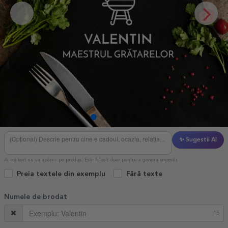
✨ Sugestii AI
Acest text nu va apărea pe produs. Este folosit doar pentru a genera sugestii.
Preia textele din exemplu
Fără texte
Numele de brodat
15