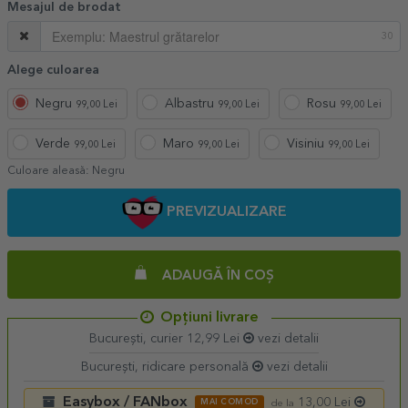
Mesajul de brodat
30
Alege culoarea
Negru
Albastru
Rosu
99,00 Lei
99,00 Lei
99,00 Lei
Verde
Maro
Visiniu
99,00 Lei
99,00 Lei
99,00 Lei
Culoare aleasă:
Negru
PREVIZUALIZARE
ADAUGĂ ÎN COȘ
Opțiuni livrare
București, curier 12,99 Lei
vezi detalii
București, ridicare personală
vezi detalii
Easybox / FANbox
13,00 Lei
MAI COMOD
de la