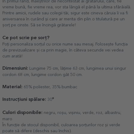
În primul rând, maeștrilor de necontestat ai grătarului, care, fie
vreme bună, fie vreme rea, vor sta lângă el până la ultima sfârâială.
Printre amicii, rudele sau colegii tăi, sigur este cineva căruia îi va fi
aniversarea în curând și care ar merita din plin o titulatură pe un
șorț pe cinste. Să se încingă grătarele!
Ce pot scrie pe sorț?
Poți personaliza sorțul cu orice nume sau mesaj. Folosește funcția
de previzualizare și ca prin magie, în câteva secunde vei vedea
cum arată!
Dimensiuni:
Lungime 75 cm, lățime 63 cm, lungimea unui singur
cordon 68 cm, lungime cordon gât 50 cm.
Material:
65% poliester, 35% bumbac
Instrucțiuni spălare:
°
30
Culori disponibile:
negru, roșu, vișiniu, verde, roz, albastru,
maro
În funcție de stocul disponibil, culoarea șorțurilor roz și verde
poate să difere (deschis sau închis).