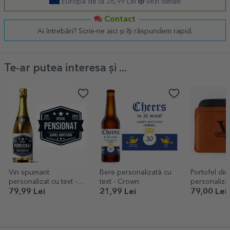
Europa de la 26,99 Lei
vezi detalii
Contact
Ai întrebări? Scrie-ne aici și îți răspundem rapid.
Te-ar putea interesa și ...
Vin spumant
Bere personalizată cu
Portofel din
personalizat cu text -
text - Crown
personalizat 
Pensionat
și nume
79,99 Lei
21,99 Lei
79,00 Lei