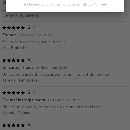
O alegere perfecta
19 Decembrie 2023
Reducerea se aplică la produse personalizate.
Termeni
Este fix cum mi am dorit sa fie
Stefania,
București
5
/ 5
Frumos
16 Decembrie 2023
Ptr un cadou este exact ce trebuie.
Ani,
Ploiesti
5
/ 5
Un cadou...haios
23 Noiembrie 2022
Un cadou amuzant, inspirat pentru un moment de neuitat!
Terezia,
Timisoara
5
/ 5
Cel mai intragit cadou
08 Noiembrie 2022
Un cadou minunat, foarte bine executat si rapid livrat.
Doinita,
Tulcea
5
/ 5