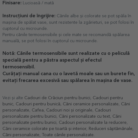
Finisare:
Lucioasă / mată
Instrucțiuni de îngrijire:
Cănile albe și colorate se pot spăla în
mașina de spălat vase, sunt rezistente la zgârieturi, se pot folosi în
cuptorul cu microunde.
Pentru cănile termosensibile și cele mate se recomandă spălarea
manuală, se pot folosi în cuptorul cu microunde.
Notă: Cănile termosensibile sunt realizate cu o peliculă
specială pentru a păstra aspectul și efectul
termosensibil.
Curățați manual cana cu o lavetă moale sau un burete fin,
evitați frecarea excesivă sau spălarea în mașina de vase.
Vezi și alte
Cadouri de Crăciun pentru bunici
,
Cadouri pentru
bunic
,
Cadouri pentru bunică
,
Căni ceramice personalizate
,
Căni
personalizate
,
Cafea
,
Cadouri noi și originale
,
Cadouri
personalizate pentru bunici
,
Căni personalizate cu text
,
Căni
personalizate pentru bunici
,
Cadouri personalizate la reducere
,
Căni ceramice colorate pe toartă și interior
,
Reduceri săptămânale
,
Căni personalizate
,
Toate cănile personalizate
.