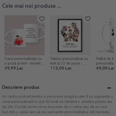
Cele mai noi produse ...
Cană personalizată cu
Tablou personalizat cu
Halbă de b
o poză și text - model
text și 33 de poze -
personalizat
toartă în formă de inimă
Family
Pensionat
39,99 Lei
112,00 Lei
49,00 Lei
Descriere produs
Un cadou potrivit pentru o persoană dragă poate fi cu siguranță o
cană personalizată în așa fel încât să rămână o amintire pentru ani
de zile. Cu toții dorim să ne bucurăm de o cafea sau de un ceai
bun într-o cană care să ne reprezinte personalitatea cât mai bine,