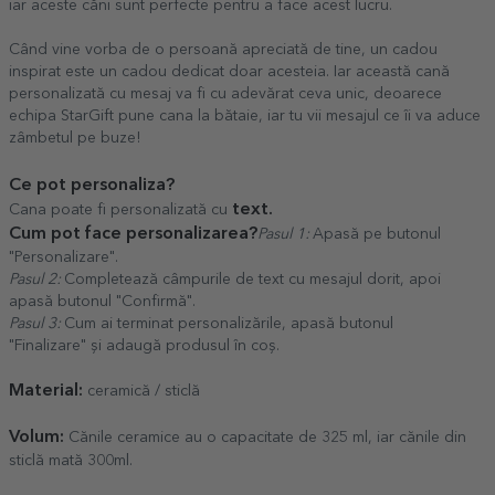
iar aceste căni sunt perfecte pentru a face acest lucru.
Când vine vorba de o persoană apreciată de tine, un cadou
inspirat este un cadou dedicat doar acesteia. Iar această cană
personalizată cu mesaj va fi cu adevărat ceva unic, deoarece
echipa StarGift pune cana la bătaie, iar tu vii mesajul ce îi va aduce
zâmbetul pe buze!
Ce pot personaliza?
text.
Cana poate fi personalizată cu
Cum pot face personalizarea?
Pasul 1:
Apasă pe butonul
"Personalizare".
Pasul 2:
Completează câmpurile de text cu mesajul dorit, apoi
apasă butonul "Confirmă".
Pasul 3:
Cum ai terminat personalizările, apasă butonul
"Finalizare" și adaugă produsul în coș.
Material:
ceramică / sticlă
Volum:
Cănile ceramice au o capacitate de 325 ml, iar cănile din
sticlă mată 300ml.