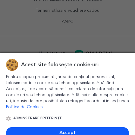
Termeni utilizare vouchere cadou
ANPC
powered by
SMARTLY.ro
Acest site folosește cookie-uri
logistics by
APACARGO.com
Pentru scopuri precum afișarea de conținut personalizat,
folosim module cookie sau tehnologii similare. Apăsând
Accept, ești de acord să permiți colectarea de informații prin
cookie-uri sau tehnologii similare. Află mai multe despre cookie-
uri, inclusiv despre posibilitatea retragerii acordului în secțiunea
Politica de Cookies
ADMINSTRARE PREFERINȚE
© 2016-2026
StarGift
Romania,
București
, strada
Copilului
nr. 6-12, parter
,
Sector 1
, cod postal
012178
,
email:
contact@stargift.ro
Accept