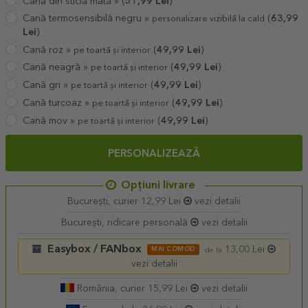
Cană din sticlă mată »
(
51,99
Lei
)
Cană termosensibilă negru »
(
63,99
personalizare vizibilă la cald
Lei
)
Cană roz »
(
49,99
Lei
)
pe toartă și interior
Cană neagră »
(
49,99
Lei
)
pe toartă și interior
Cană gri »
(
49,99
Lei
)
pe toartă și interior
Cană turcoaz »
(
49,99
Lei
)
pe toartă și interior
Cană mov »
(
49,99
Lei
)
pe toartă și interior
PERSONALIZEAZĂ
Opțiuni livrare
București, curier 12,99 Lei
vezi detalii
București, ridicare personală
vezi detalii
Easybox / FANbox
13,00 Lei
MAI COMOD
de la
vezi detalii
România, curier 15,99 Lei
vezi detalii