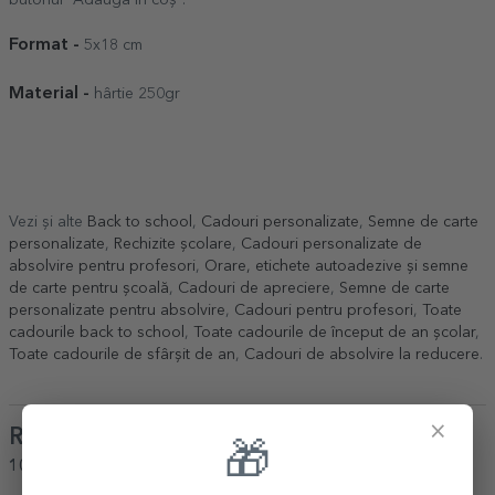
Format -
5x18 cm
Material -
hârtie 250gr
Vezi și alte
Back to school
,
Cadouri personalizate
,
Semne de carte
personalizate
,
Rechizite școlare
,
Cadouri personalizate de
absolvire pentru profesori
,
Orare, etichete autoadezive și semne
de carte pentru școală
,
Cadouri de apreciere
,
Semne de carte
personalizate pentru absolvire
,
Cadouri pentru profesori
,
Toate
cadourile back to school
,
Toate cadourile de început de an școlar
,
Toate cadourile de sfârșit de an
,
Cadouri de absolvire la reducere
.
×
Review-uri
(Notă
4.8
/ 5
)
🎁
100%
ar recomanda unui prieten