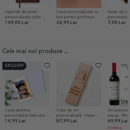
Agendă din piele
Cană personalizată cu
Semn de ca
personalizată color
text pentru profesori -
personaliza
pentru educatoare
Heart
și mesaj de 
149,00 Lei
36,99 Lei
7,00 Lei
pentru prof
Cele mai noi produse ...
EXCLUSIV
Card aluminiu
Cutie de vin
Vin personal
personalizat față-verso
personalizată - Happy
mesaj - Mrs
cu poză și mesaj - Carte
Birthday
14,99 Lei
87,99 Lei
69,99 Lei
de joc
eticheta