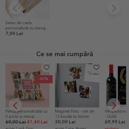
Semn de carte
personalizat cu mesaj
pentru profesori
7,00 Lei
Ce se mai cumpără
-40%
Pernă personalizată cu
Magneți Foto - set de
Vin personali
8 poze și mesaj -
12 bucăți la 6x6cm
- Gold
format mare
69,00 Lei
41,40 Lei
30,00 Lei
69,99 Lei
/
acum 1 oră, Gorj
acum 2 ore, Arges
eticheta