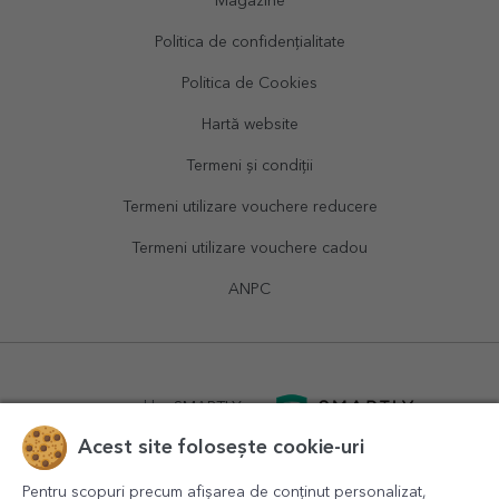
Magazine
Politica de confidențialitate
Politica de Cookies
Hartă website
Termeni și condiții
Termeni utilizare vouchere reducere
Termeni utilizare vouchere cadou
ANPC
powered by
SMARTLY.ro
Acest site folosește cookie-uri
logistics by
APACARGO.com
Pentru scopuri precum afișarea de conținut personalizat,