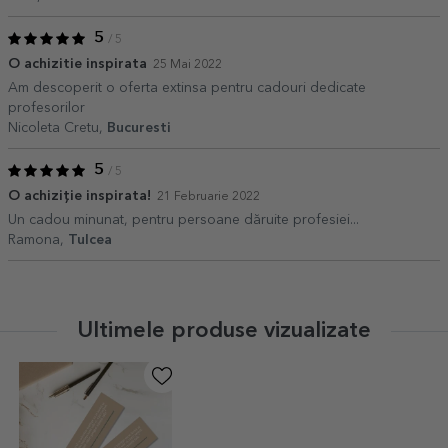
5
/ 5
O achizitie inspirata
25 Mai 2022
Am descoperit o oferta extinsa pentru cadouri dedicate
profesorilor
Nicoleta Cretu,
Bucuresti
5
/ 5
O achiziție inspirata!
21 Februarie 2022
Un cadou minunat, pentru persoane dăruite profesiei...
Ramona,
Tulcea
Ultimele produse vizualizate