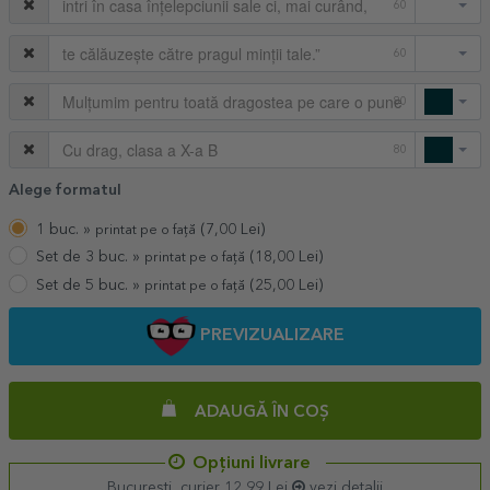
60
60
80
80
Alege formatul
1 buc. »
(
7,00
Lei)
printat pe o față
Set de 3 buc. »
(
18,00
Lei)
printat pe o față
Set de 5 buc. »
(
25,00
Lei)
printat pe o față
PREVIZUALIZARE
ADAUGĂ ÎN COȘ
Opțiuni livrare
București, curier 12,99 Lei
vezi detalii