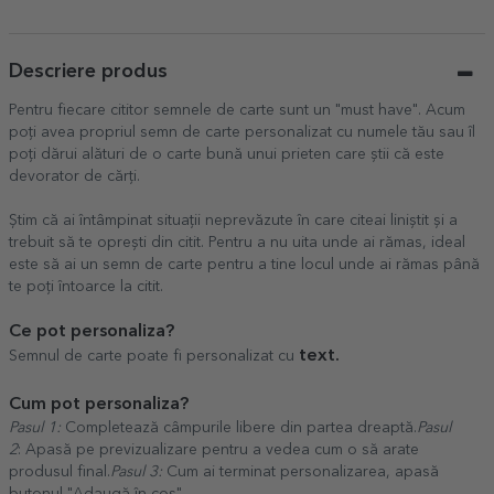
Descriere produs
Pentru fiecare cititor semnele de carte sunt un "must have". Acum
poți avea propriul semn de carte personalizat cu numele tău sau îl
poți dărui alături de o carte bună unui prieten care știi că este
devorator de cărți.
Știm că ai întâmpinat situații neprevăzute în care citeai liniștit și a
trebuit să te oprești din citit. Pentru a nu uita unde ai rămas, ideal
este să ai un semn de carte pentru a tine locul unde ai rămas până
te poți întoarce la citit.
Ce pot personaliza?
text.
Semnul de carte poate fi personalizat cu
Cum pot personaliza?
Pasul 1:
Completează câmpurile libere din partea dreaptă.
Pasul
2
: Apasă pe previzualizare pentru a vedea cum o să arate
produsul final.
Pasul 3:
Cum ai terminat personalizarea, apasă
butonul "Adaugă în coș".