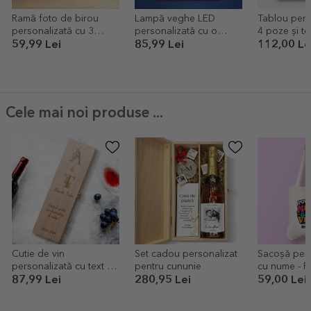
Ramă foto de birou
Lampă veghe LED
Tablou pers
personalizată cu 3
personalizată cu o
4 poze și tex
poze - Mom
poză și text - Primăvară
bump
59,99 Lei
85,99 Lei
112,00 Le
Cele mai noi produse ...
Cutie de vin
Set cadou personalizat
Sacoșă pers
personalizată cu text și
pentru cununie
cu nume - 
inițiale - Floral
87,99 Lei
280,95 Lei
59,00 Lei