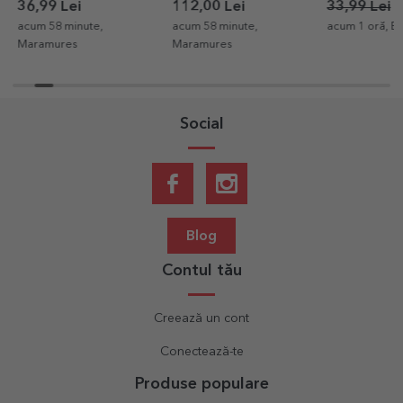
Pensionare
recunoștinței pentru
poze și text -
36,99 Lei
112,00 Lei
33,99 Lei
2
pensionare
acum 58 minute,
acum 58 minute,
acum 1 oră, B
Maramures
Maramures
Social
Blog
Contul tău
Creează un cont
Conectează-te
Produse populare