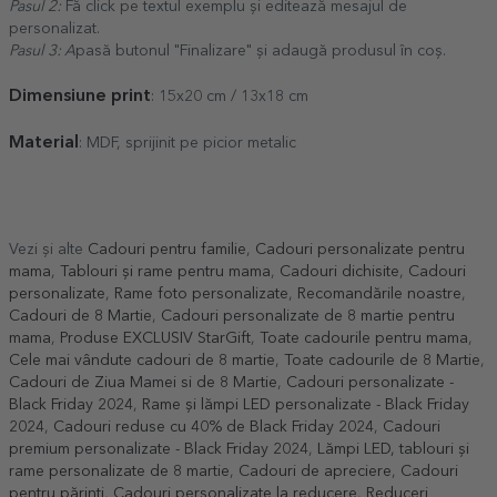
Pasul 2:
Fă click pe textul exemplu și editează mesajul de
personalizat.
Pasul 3: A
pasă butonul "Finalizare" și adaugă produsul în coș.
Dimensiune print
: 15x20 cm / 13x18 cm
Material
: MDF, sprijinit pe picior metalic
Vezi și alte
Cadouri pentru familie
,
Cadouri personalizate pentru
mama
,
Tablouri și rame pentru mama
,
Cadouri dichisite
,
Cadouri
personalizate
,
Rame foto personalizate
,
Recomandările noastre
,
Cadouri de 8 Martie
,
Cadouri personalizate de 8 martie pentru
mama
,
Produse EXCLUSIV StarGift
,
Toate cadourile pentru mama
,
Cele mai vândute cadouri de 8 martie
,
Toate cadourile de 8 Martie
,
Cadouri de Ziua Mamei si de 8 Martie
,
Cadouri personalizate -
Black Friday 2024
,
Rame și lămpi LED personalizate - Black Friday
2024
,
Cadouri reduse cu 40% de Black Friday 2024
,
Cadouri
premium personalizate - Black Friday 2024
,
Lămpi LED, tablouri și
rame personalizate de 8 martie
,
Cadouri de apreciere
,
Cadouri
pentru părinți
,
Cadouri personalizate la reducere
,
Reduceri