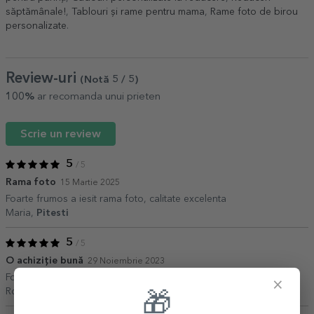
săptămânale!
,
Tablouri și rame pentru mama
,
Rame foto de birou
personalizate
.
Review-uri
(Notă
5
/ 5
)
100%
ar recomanda unui prieten
Scrie un review
5
/ 5
Rama foto
15 Martie 2025
Foarte frumos a iesit rama foto, calitate excelenta
Maria,
Pitesti
5
/ 5
O achiziție bună
29 Noiembrie 2023
Foarte calitativ și frumos. Merită.
×
Roxana,
Sibiu
🎁