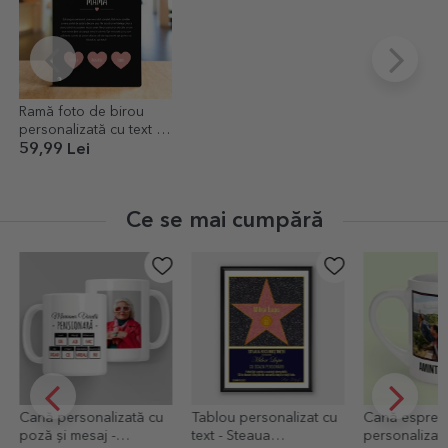
Ramă foto de birou
personalizată cu text -
Mesaj pentru mama
59,99 Lei
Ce se mai cumpără
Cană personalizată cu
Tablou personalizat cu
Cană espres
poză și mesaj -
text - Steaua
personalizat