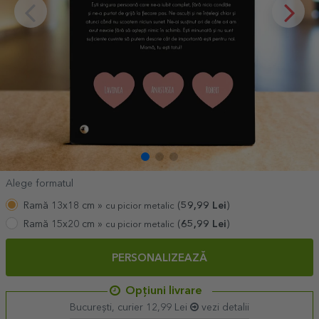
Alege formatul
Ramă 13x18 cm »
(
59,99
Lei
)
cu picior metalic
Ramă 15x20 cm »
(
65,99
Lei
)
cu picior metalic
PERSONALIZEAZĂ
Opțiuni livrare
București, curier 12,99 Lei
vezi detalii