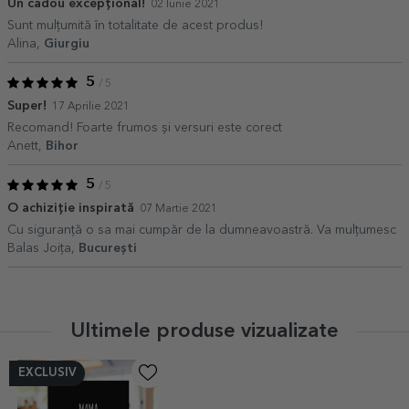
Un cadou excepțional!
02 Iunie 2021
Sunt mulțumită în totalitate de acest produs!
Alina,
Giurgiu
5
/ 5
Super!
17 Aprilie 2021
Recomand! Foarte frumos și versuri este corect
Anett,
Bihor
5
/ 5
O achiziție inspirată
07 Martie 2021
Cu siguranță o sa mai cumpăr de la dumneavoastră. Va mulțumesc
Balas Joița,
București
Ultimele produse vizualizate
EXCLUSIV