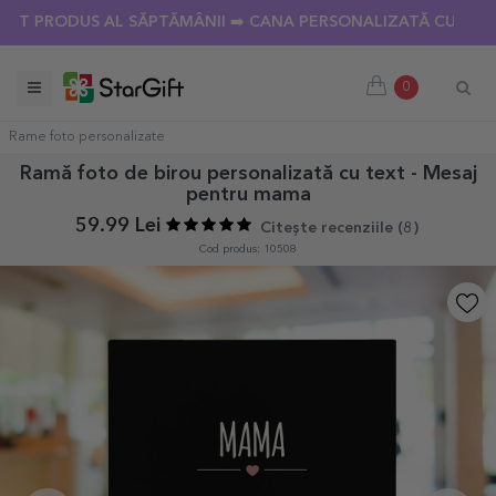
PRODUS AL SĂPTĂMÂNII ➡️ CANA PERSONALIZATĂ CU 18 POZE
0
Rame foto personalizate
Ramă foto de birou personalizată cu text - Mesaj
pentru mama
59.99 Lei
Citește recenziile (
8
)
Cod produs: 10508