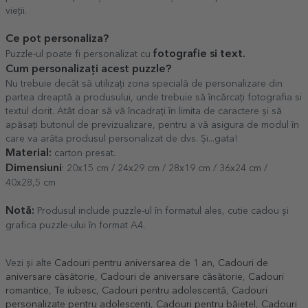
vieții.
Ce pot personaliza?
fotografie si text.
Puzzle-ul poate fi personalizat cu
Cum personalizați acest puzzle?
Nu trebuie decât să utilizați zona specială de personalizare din
partea dreaptă a produsului, unde trebuie să încărcați fotografia si
textul dorit. Atât doar să vă încadrați în limita de caractere și să
apăsați butonul de previzualizare, pentru a vă asigura de modul în
care va arăta produsul personalizat de dvs. Și...gata!
Material:
carton presat.
Dimensiuni
: 20x15 cm / 24x29 cm / 28x19 cm / 36x24 cm /
40x28,5 cm
Notă:
Produsul include puzzle-ul în formatul ales, cutie cadou și
grafica puzzle-ului în format A4.
Vezi și alte
Cadouri pentru aniversarea de 1 an
,
Cadouri de
aniversare căsătorie
,
Cadouri de aniversare căsătorie
,
Cadouri
romantice
,
Te iubesc
,
Cadouri pentru adolescentă
,
Cadouri
personalizate pentru adolescenti
,
Cadouri pentru băiețel
,
Cadouri