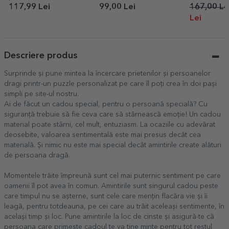
Pensionar
117,99 Lei
99,00 Lei
167,00 Le
Lei
Descriere produs
Surprinde și pune mintea la încercare prietenilor și persoanelor
dragi printr-un puzzle personalizat pe care îl poți crea în doi pași
simpli pe site-ul nostru.
Ai de făcut un cadou special, pentru o persoană specială? Cu
siguranță trebuie să fie ceva care să stârnească emoție! Un cadou
material poate stârni, cel mult, entuziasm. La ocaziile cu adevărat
deosebite, valoarea sentimentală este mai presus decât cea
materială. Și nimic nu este mai special decât amintirile create alături
de persoana dragă.
Momentele trăite împreună sunt cel mai puternic sentiment pe care
oamenii îl pot avea în comun. Amintirile sunt singurul cadou peste
care timpul nu se așterne, sunt cele care mențin flacăra vie și îi
leagă, pentru totdeauna, pe cei care au trăit aceleași sentimente, în
același timp și loc. Pune amintirile la loc de cinste și asigură-te că
persoana care primește cadoul te va ține minte pentru tot restul