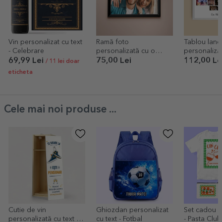
Vin personalizat cu text
Ramă foto
Tablou lan
- Celebrare
personalizată cu o
personaliza
poză - A4 landscape
poze model
69,99 Lei
75,00 Lei
112,00 Le
/ 11 lei doar
și mesaj tex
eticheta
Cele mai noi produse ...
Cutie de vin
Ghiozdan personalizat
Set cadou p
personalizată cu text -
cu text - Fotbal
- Pasta Club