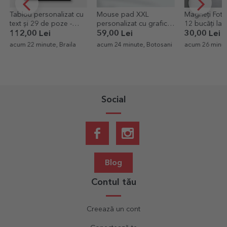
Tablou personalizat cu
Mouse pad XXL
Magneți Foto 
text și 29 de poze -
personalizat cu grafica
12 bucăți la
Dad and baby
ta
112,00 Lei
59,00 Lei
30,00 Lei
acum 22 minute, Braila
acum 24 minute, Botosani
acum 26 minu
Social
Blog
Contul tău
Creează un cont