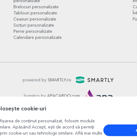
personalizate
In
Brelocuri personalizate
Ca
Tablouri personalizate
În
Ceasuri personalizate
Fo
Sorțuri personalizate
Perne personalizate
Calendare personalizate
powered by
SMARTLY.ro
logistics by
APACARGO.com
olosește cookie-uri
fișarea de conținut personalizat, folosim module
milare. Apăsând Accept, ești de acord să permiți
prin cookie-uri sau tehnologii similare. Află mai multe