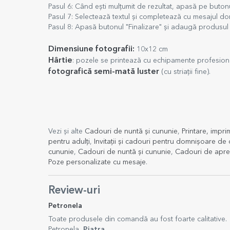
Pasul 6: Când ești mulțumit de rezultat, apasă pe buto
Pasul 7: Selectează textul și completează cu mesajul dor
Pasul 8: Apasă butonul "Finalizare" și adaugă produsul 
Dimensiune fotografii:
10x12 cm
Hârtie
: pozele se printează cu echipamente profesio
fotografică semi-mată luster
(cu striații fine).
Vezi și alte
Cadouri de nuntă și cununie
,
Printare, impri
pentru adulți
,
Invitații și cadouri pentru domnișoare de
cununie
,
Cadouri de nuntă și cununie
,
Cadouri de apre
Poze personalizate cu mesaje
.
Review-uri
Petronela
Toate produsele din comandă au fost foarte calitative.
Petronela,
Piatra