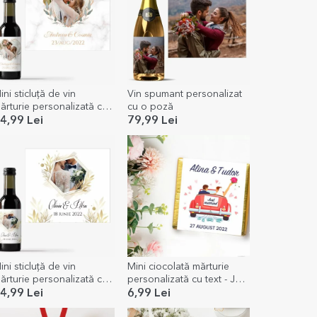
ini sticluță de vin
Vin spumant personalizat
ărturie personalizată cu
cu o poză
 poză și text - Inimă
4,99 Lei
79,99 Lei
ini sticluță de vin
Mini ciocolată mărturie
ărturie personalizată cu
personalizată cu text - Just
 poză și text - Moment
married
4,99 Lei
6,99 Lei
pecial