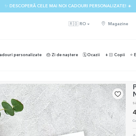
✨ DESCOPERĂ CELE MAI NOI CADOURI PERSONALIZATE! ☀️
🇷🇴
RO
Magazine
adouri personalizate
🎂 Zi de naștere
🗓️ Ocazii
👧🏻 Copii
⭐️ 
P
s
4
Co