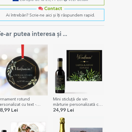
Contact
Ai întrebări? Scrie-ne aici și îți răspundem rapid.
e-ar putea interesa și ...
rnament rotund
Mini sticluță de vin
ersonalizat cu text -
mărturie personalizată cu
hank you (negru)
text - Mulțumire
8,99 Lei
24,99 Lei