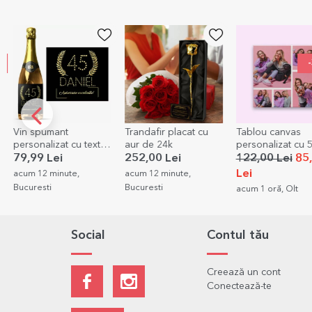
Vin spumant
Trandafir placat cu
Tablou canvas
personalizat cu text
aur de 24k
personalizat cu 
pentru zi de naștere -
poze
79,99 Lei
252,00 Lei
122,00 Lei
85
Gold
Lei
acum 12 minute,
acum 12 minute,
Bucuresti
Bucuresti
acum 1 oră, Olt
Social
Contul tău
Creează un cont
Conectează-te