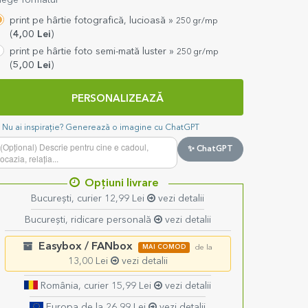
lege formatul
print pe hârtie fotografică, lucioasă »
250 gr/mp
(
4,00
Lei
)
print pe hârtie foto semi-mată luster »
250 gr/mp
(
5,00
Lei
)
PERSONALIZEAZĂ
Nu ai inspirație? Generează o imagine cu ChatGPT
✨ ChatGPT
Opțiuni livrare
București, curier 12,99 Lei
vezi detalii
București, ridicare personală
vezi detalii
Easybox / FANbox
MAI COMOD
de la
13,00 Lei
vezi detalii
România, curier 15,99 Lei
vezi detalii
Europa de la 26,99 Lei
vezi detalii