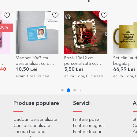
-30%
Magnet 10x7 cm
Poză 10x12 cm
Set căni auri
5
personalizat cu o
personalizată cu
bogătașii
poză și text - Mărturie
tematică de Crăciun
,40
10,50 Lei
5,50 Lei
66,99 Lei
de botez
acum 1 oră, Valcea
acum 1 oră, Bucuresti
acum 1 oră, C
Produse populare
Servicii
A
Cadouri personalizate
Printare poze
S
Cani personalizate
Printare magneti
C
Tricouri bumbac
Printare tricouri
Ab