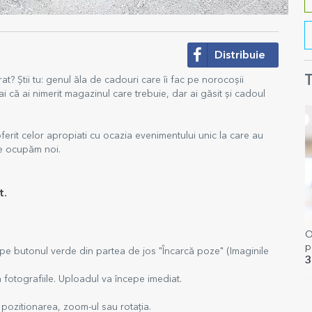
Distribuie
T
t? Știi tu: genul ăla de cadouri care îi fac pe norocoșii
ai că ai nimerit magazinul care trebuie, dar ai găsit și cadoul
erit celor apropiati cu ocazia evenimentului unic la care au
de ocupăm noi.
t.
O
p
 pe butonul verde din partea de jos "Încarcă poze" (Imaginile
T
3
ă fotografiile. Uploadul va începe imediat.
pozitionarea, zoom-ul sau rotația.