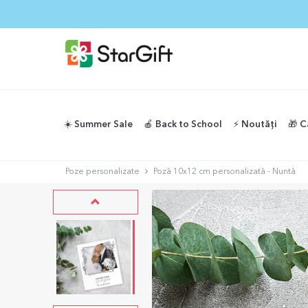
☀️ Summer Sale
🍎 Back to School
⚡️ Noutăți
🎁 C
Poze personalizate
Poză 10x12 cm personalizată - Nuntă