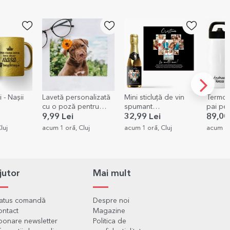
i - Nașii
Lavetă personalizată
Mini sticluță de vin
Termos
cu o poză pentru
spumant
pai per
curățare
personalizată cu 11
rânduri
9,99 Lei
32,99 Lei
89,00
ecrane/ochelari
poze și mesaj
luj
acum 1 oră, Cluj
acum 1 oră, Cluj
acum 1 
jutor
Mai mult
tatus comandă
Despre noi
ontact
Magazine
onare newsletter
Politica de