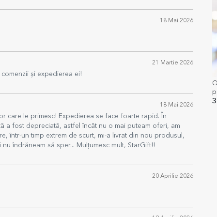
18 Mai 2026
21 Martie 2026
comenzii și expedierea ei!
O
p
3
18 Mai 2026
or care le primesc! Expedierea se face foarte rapid. În
tă a fost depreciată, astfel încât nu o mai puteam oferi, am
re, într-un timp extrem de scurt, mi-a livrat din nou produsul,
i nu îndrăneam să sper... Mulțumesc mult, StarGift!!
20 Aprilie 2026