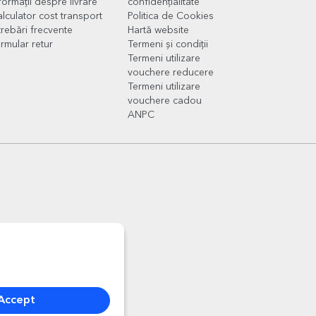
formații despre livrare
confidențialitate
lculator cost transport
Politica de Cookies
trebări frecvente
Hartă website
rmular retur
Termeni și condiții
Termeni utilizare
vouchere reducere
Termeni utilizare
vouchere cadou
ANPC
Accept