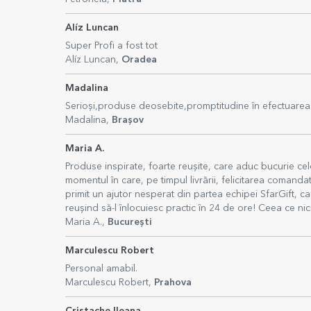
Alíz Luncan
Super Profi a fost tot
Alíz Luncan,
Oradea
Madalina
Serioși,produse deosebite,promptitudine în efectuarea 
Madalina,
Brașov
Maria A.
Produse inspirate, foarte reușite, care aduc bucurie cel
momentul în care, pe timpul livrării, felicitarea comanda
primit un ajutor nesperat din partea echipei SfarGift, ca
reușind să-l înlocuiesc practic în 24 de ore! Ceea ce nic
Maria A.,
București
Marculescu Robert
Personal amabil.
Marculescu Robert,
Prahova