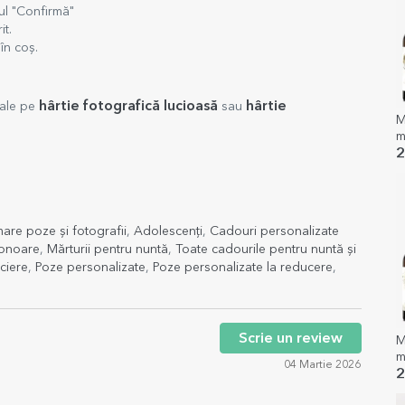
nul "Confirmă"
it.
în coș.
hârtie fotografică lucioasă
hârtie
nale pe
sau
M
m
o
2
mare poze și fotografii
,
Adolescenți
,
Cadouri personalizate
 onoare
,
Mărturii pentru nuntă
,
Toate cadourile pentru nuntă și
ciere
,
Poze personalizate
,
Poze personalizate la reducere
,
Scrie un review
M
m
04 Martie 2026
o
2
s