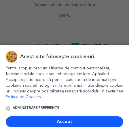
Termeni utilizare vouchere cadou
ANPC
powered by
SMARTLY.ro
Acest site folosește cookie-uri
logistics by
APACARGO.com
Pentru scopuri precum afișarea de conținut personalizat,
folosim module cookie sau tehnologii similare. Apăsând
Accept, ești de acord să permiți colectarea de informații prin
cookie-uri sau tehnologii similare. Află mai multe despre cookie-
uri, inclusiv despre posibilitatea retragerii acordului în secțiunea
Politica de Cookies
ADMINSTRARE PREFERINȚE
© 2016-2026
StarGift
Romania,
București
, strada
Copilului
nr. 6-12, parter
,
Sector 1
, cod postal
012178
,
email:
contact@stargift.ro
Accept
www.stargift.ro