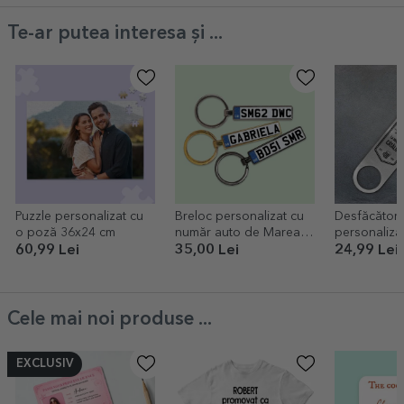
Te-ar putea interesa și ...
Puzzle personalizat cu
Breloc personalizat cu
Desfăcător 
o poză 36x24 cm
număr auto de Marea
personalizat
Britanie
Spor la Ber
60,99 Lei
35,00 Lei
24,99 Lei
Cele mai noi produse ...
EXCLUSIV