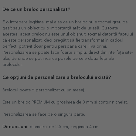
De ce un breloc personalizat?
E o întrebare legitimă, mai ales că un breloc nu e tocmai greu de
găsit sau un obiect cu o importanță atât de uriașă. Cu toate
acestea, acest breloc nu este unul obișnuit, tocmai datorită faptului
că este personalizat, deci pregătit să fie transformat în cadoul
perfect, potrivit doar pentru persoana care îl va primi.
Personalizarea se poate face foarte simplu, direct din interfața site-
ului, de unde se pot încărca pozele pe cele două fețe ale
brelocului.
Ce opțiuni de personalizare a brelocului există?
Brelocul poate fi personalizat cu un mesaj.
Este un breloc PREMIUM cu grosimea de 3 mm și contur nichelat.
Personalizarea se face pe o singură parte.
Dimensiuni:
diametrul de 2,5 cm, lungimea 4 cm.