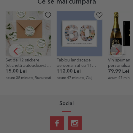
Ce se mai cumpără
Set de 12 stickere
Tablou landscape
Vin spumant
(etichetă autoadezivă)
personalizat cu 11
personalizat 
mărturii rotunde
poze model numărul 60
Royalty
15,00 Lei
112,00 Lei
79,99 Lei
personalizate cu mesaj
și mesaj text
acum 38 minute, Bucuresti
acum 47 minute, Cluj
acum 47 minute
Social