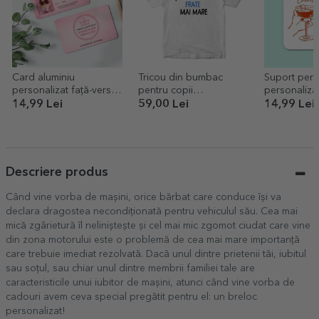
Card aluminiu
Tricou din bumbac
Suport pent
personalizat față-verso
pentru copii
personaliza
cu o poză și text -
personalizat cu text
The cocktail
14,99 Lei
59,00 Lei
14,99 Lei
Passenger Princess
Descriere produs
Când vine vorba de mașini, orice bărbat care conduce își va
declara dragostea necondiționată pentru vehiculul său. Cea mai
mică zgârietură îl neliniștește și cel mai mic zgomot ciudat care vine
din zona motorului este o problemă de cea mai mare importanță
care trebuie imediat rezolvată. Dacă unul dintre prietenii tăi, iubitul
sau soțul, sau chiar unul dintre membrii familiei tale are
caracteristicile unui iubitor de mașini, atunci când vine vorba de
cadouri avem ceva special pregătit pentru el: un breloc
personalizat!