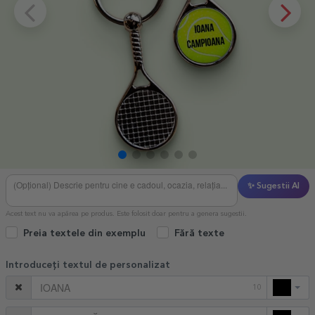
✨ Sugestii AI
Acest text nu va apărea pe produs. Este folosit doar pentru a genera sugestii.
Preia textele din exemplu
Fără texte
Introduceți textul de personalizat
10