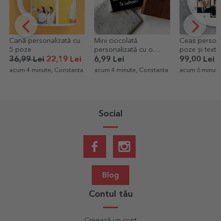
Cană personalizată cu
Mini ciocolată
Ceas persona
5 poze
personalizată cu o
poze și text -
poză și text
36,99 Lei
22,19 Lei
6,99 Lei
99,00 Lei
acum 4 minute, Constanta
acum 4 minute, Constanta
acum 6 minute
Social
Blog
Contul tău
Creează un cont