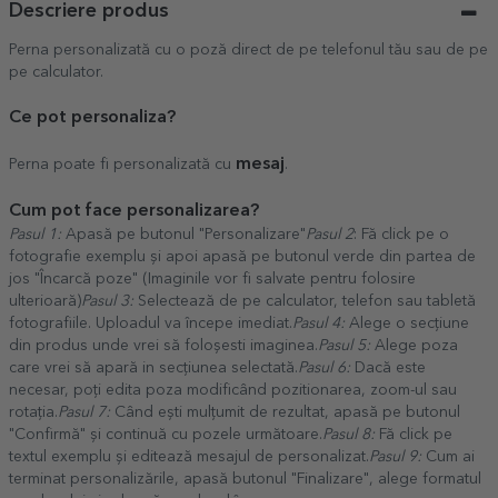
Descriere produs
Perna personalizată cu o poză direct de pe telefonul tău sau de pe
pe calculator.
Ce pot personaliza?
mesaj
Perna poate fi personalizată cu
.
Cum pot face personalizarea?
Pasul 1:
Apasă pe butonul "Personalizare"
Pasul 2
: Fă click pe o
fotografie exemplu și apoi apasă pe butonul verde din partea de
jos "Încarcă poze" (Imaginile vor fi salvate pentru folosire
ulterioară)
Pasul 3:
Selectează de pe calculator, telefon sau tabletă
fotografiile. Uploadul va începe imediat.
Pasul 4:
Alege o secțiune
din produs unde vrei să foloșesti imaginea.
Pasul 5:
Alege poza
care vrei să apară in secțiunea selectată.
Pasul 6:
Dacă este
necesar, poți edita poza modificând pozitionarea, zoom-ul sau
rotația.
Pasul 7:
Când ești mulțumit de rezultat, apasă pe butonul
"Confirmă" și continuă cu pozele următoare.
Pasul 8:
Fă click pe
textul exemplu și editează mesajul de personalizat.
Pasul 9:
Cum ai
terminat personalizările, apasă butonul "Finalizare", alege formatul