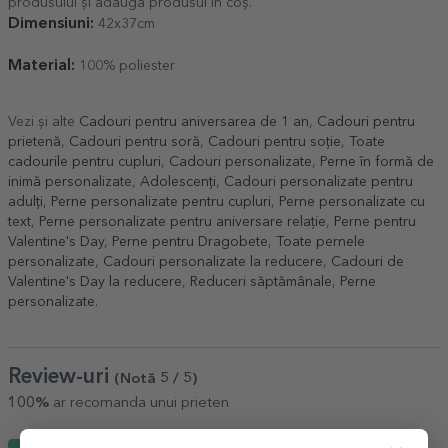
produsului și adaugă produsul în coș.
Dimensiuni:
42x37cm
Material:
100% poliester
Vezi și alte
Cadouri pentru aniversarea de 1 an
,
Cadouri pentru
prietenă
,
Cadouri pentru soră
,
Cadouri pentru soție
,
Toate
cadourile pentru cupluri
,
Cadouri personalizate
,
Perne în formă de
inimă personalizate
,
Adolescenți
,
Cadouri personalizate pentru
adulți
,
Perne personalizate pentru cupluri
,
Perne personalizate cu
text
,
Perne personalizate pentru aniversare relație
,
Perne pentru
Valentine's Day
,
Perne pentru Dragobete
,
Toate pernele
personalizate
,
Cadouri personalizate la reducere
,
Cadouri de
Valentine's Day la reducere
,
Reduceri săptămânale
,
Perne
personalizate
.
Review-uri
(Notă
5
/ 5
)
100%
ar recomanda unui prieten