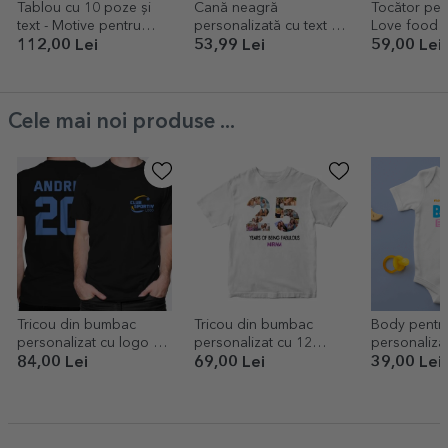
Tablou cu 10 poze și
Cană neagră
Tocător pers
text - Motive pentru
personalizată cu text și
Love food
care te iubesc
numele tău - One more
112,00 Lei
53,99 Lei
59,00 Lei
chapter
Cele mai noi produse ...
Tricou din bumbac
Tricou din bumbac
Body pentru
personalizat cu logo pe
personalizat cu 12
personalizat
față și număr pe spate
poze și mesaj - 25 de
Cool baby
84,00 Lei
69,00 Lei
39,00 Lei
ani