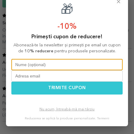
×
Scrie un review
🎁
5
/ 5
Super cadou finiilor
25 Octombrie 2023
-10%
O perna foarte drăguță care a adus multe Zâmbete, recomand cu
Primești cupon de reducere!
încredere.
Melinda S,
Brasov
Abonează-te la newsletter și primești pe email un cupon
de
10% reducere
pentru produsele personalizate.
5
/ 5
Achizitie excelenta
12 Noiembrie 2021
Un produs excelent, cadoul a fost primit cu mult entuziasm.
Florian,
Bucuresti
TRIMITE CUPON
5
/ 5
Achizitie inspirata
29 August 2018
Perna este foarte frumosa, foarte inspireat textul! felicitari pt ceea
ce faceti!
Nu acum, întreabă-mă mai târziu
LOREDANA,
Bucuresti
Reducerea se aplică la produse personalizate.
Termeni