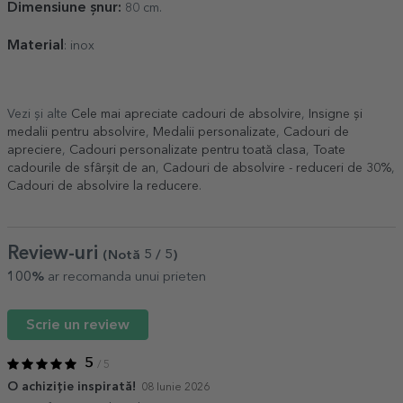
Dimensiune șnur:
80 cm.
Material
: inox
Vezi și alte
Cele mai apreciate cadouri de absolvire
,
Insigne și
medalii pentru absolvire
,
Medalii personalizate
,
Cadouri de
apreciere
,
Cadouri personalizate pentru toată clasa
,
Toate
cadourile de sfârșit de an
,
Cadouri de absolvire - reduceri de 30%
,
Cadouri de absolvire la reducere
.
Review-uri
(Notă
5
/ 5
)
100%
ar recomanda unui prieten
Scrie un review
5
/ 5
O achiziție inspirată!
08 Iunie 2026