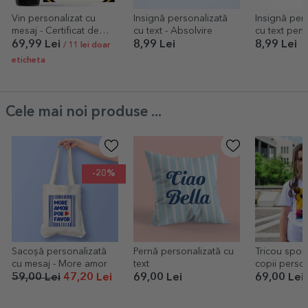
Vin personalizat cu
Insignă personalizată
Insignă per
mesaj - Certificat de
cu text - Absolvire
cu text pent
absolvire
69,99 Lei
8,99 Lei
8,99 Lei
/ 11 lei doar
eticheta
Cele mai noi produse ...
-20%
Sacoșă personalizată
Pernă personalizată cu
Tricou spor
cu mesaj - More amor
text
copii person
poză portre
59,00 Lei
47,20 Lei
69,00 Lei
69,00 Lei