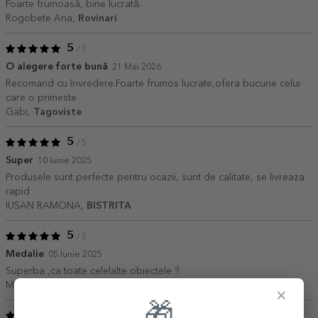
Foarte frumoasă, bine lucrată.
Rogobete Ana,
Rovinari
5
/ 5
O alegere forte bună
21 Mai 2026
Recomand cu învredere.Foarte frumos lucrate,ofera bucurie celui
care o primeste
Gabi,
Tagoviste
5
/ 5
Super
10 Iunie 2025
Produsele sunt perfecte pentru ocazii, sunt de calitate, se livreaza
rapid
IUSAN RAMONA,
BISTRITA
5
/ 5
Medalie
05 Iunie 2025
Superba ,ca toate celelalte obiectele ?
Mihaela,
Constanta
×
🎁
5
/ 5