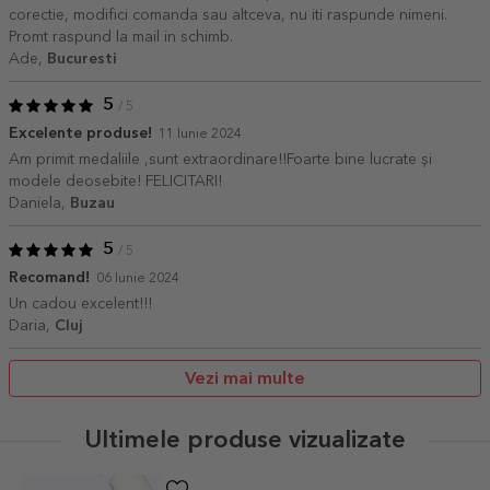
corectie, modifici comanda sau altceva, nu iti raspunde nimeni.
Promt raspund la mail in schimb.
Ade,
Bucuresti
5
/ 5
Excelente produse!
11 Iunie 2024
Am primit medaliile ,sunt extraordinare!!Foarte bine lucrate și
modele deosebite! FELICITARI!
Daniela,
Buzau
5
/ 5
Recomand!
06 Iunie 2024
Un cadou excelent!!!
Daria,
Cluj
Vezi mai multe
Ultimele produse vizualizate