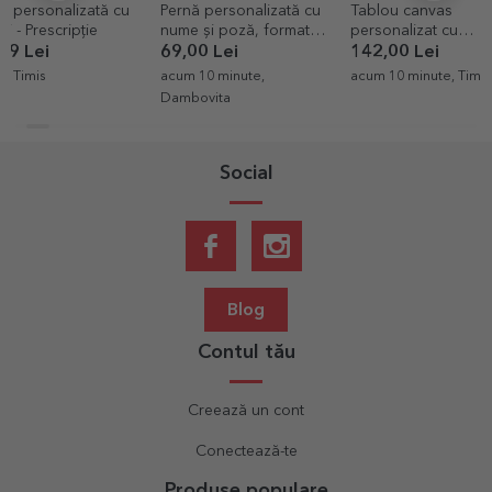
Pernă personalizată cu
Tablou canvas
Portofel din 
nume și poză, format
personalizat cu
personalizat 
mare - Curcubeu
fotografii și text -
Elegant
69,00 Lei
142,00 Lei
79,00 Lei
Wedding
acum 10 minute,
acum 10 minute, Timis
acum 11 minut
Dambovita
Social
Blog
Contul tău
Creează un cont
Conectează-te
Produse populare