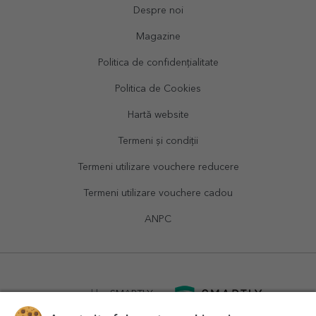
Despre noi
Magazine
Politica de confidențialitate
Politica de Cookies
Hartă website
Termeni și condiții
Termeni utilizare vouchere reducere
Termeni utilizare vouchere cadou
ANPC
powered by
SMARTLY.ro