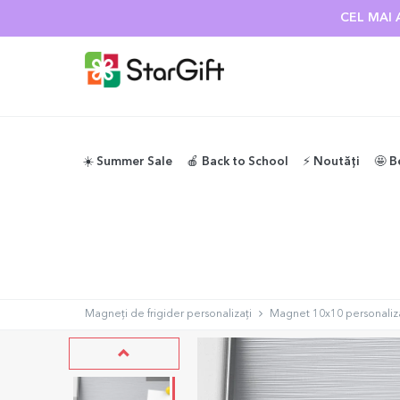
SUMMER SALE
CEL MAI 
☀️ Summer Sale
🍎 Back to School
⚡️ Noutăți
🤩 B
Magneți de frigider personalizați
Magnet 10x10 personaliza