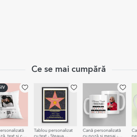
Ce se mai cumpără
ată
Tablou personalizat
Cană personalizată
Cană espre
i cod
cu text - Steaua
cu poză și mesaj -
personaliza