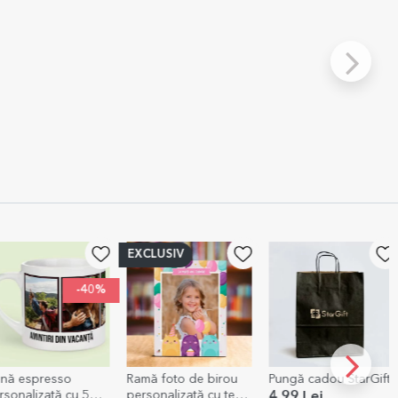
EXCLUSIV
-40%
sso
Ramă foto de birou
Pungă cadou StarGift
Pernă 
tă cu 5
personalizată cu text
cu o po
4,99 Lei