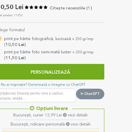
0,50 Lei
Citește recenziile (
1
)
d produs: 11352
lege formatul
print pe hârtie fotografică, lucioasă »
250 gr/mp
(
10,50
Lei
)
print pe hârtie foto semi-mată luster »
250 gr/mp
(
11,50
Lei
)
PERSONALIZEAZĂ
Nu ai inspirație? Generează o imagine cu ChatGPT
✨ ChatGPT
Opțiuni livrare
București, curier 12,99 Lei
vezi detalii
București, ridicare personală
vezi detalii