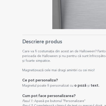
Descriere produs
Care va fi costumația din acest an de Halloween? Fantom
perioada de Halloween și nu pentru că sunt înfricoșătoa
și foarte simpatice.
Magnetizează cele mai dragi amintiri cu cei mici!
Ce pot personaliza?
o poză
text.
Magnetul poate fi personalizat cu
și
Cum pot face personalizarea?
Pasul 1:
Apasă pe butonul "Personalizare"
Pasul 2
: Completează câmpul de text cu mesajul dorit, a