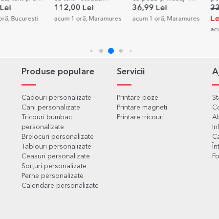
astră
recunoștinței pentru
Pensionare
poze și text 
112,00 Lei
36,99 Lei
33,99 Lei
pensionare
Lei
sti
acum 1 oră, Maramures
acum 1 oră, Maramures
acum 1 oră, 
Produse populare
Servicii
A
Cadouri personalizate
Printare poze
S
Cani personalizate
Printare magneti
C
Tricouri bumbac
Printare tricouri
Ab
personalizate
In
Brelocuri personalizate
Ca
Tablouri personalizate
În
Ceasuri personalizate
Fo
Sorțuri personalizate
Perne personalizate
Calendare personalizate