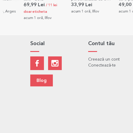
poză și text
QR - Melodia no
69,99 Lei
33,99 Lei
49,00 Lei
/ 11 lei
acum 1 oră, Ilfov
acum 1 oră, Bucure
doar eticheta
acum 1 oră, Ilfov
Social
Contul tău
Creează un cont
Conectează-te
Blog