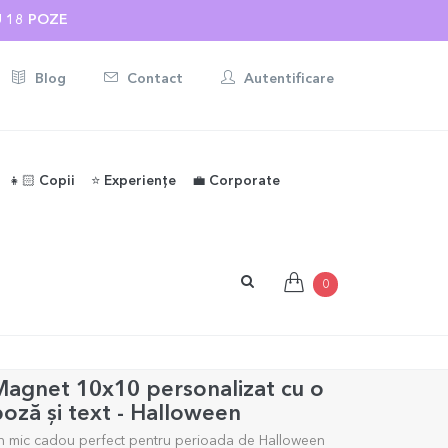
ONALIZATE ☀️
U 18 POZE
Blog
Contact
Autentificare
👧🏻 Copii
⭐️ Experiențe
💼 Corporate
0
agnet 10x10 personalizat cu o
oză și text - Halloween
n mic cadou perfect pentru perioada de Halloween