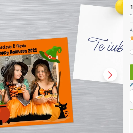
1
Co
A