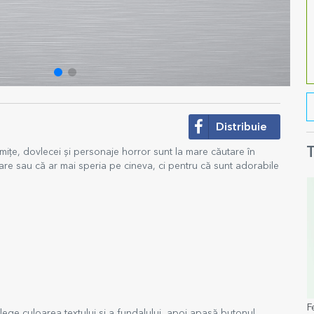
Distribuie
T
ițe, dovlecei și personaje horror sunt la mare căutare în
re sau că ar mai speria pe cineva, ci pentru că sunt adorabile
F
lege culoarea textului și a fundalului, apoi apasă butonul