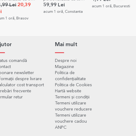
- Amintiri
și o poză - La mulți
20,39
59,99 Lei
49,00
acum 1 oră, Bucuresti
ani!
acum 1 oră, Constanta
acum 1 
Brasov
jutor
Mai mult
tatus comandă
Despre noi
ontact
Magazine
onare newsletter
Politica de
formații despre livrare
confidențialitate
lculator cost transport
Politica de Cookies
trebări frecvente
Hartă website
rmular retur
Termeni și condiții
Termeni utilizare
vouchere reducere
Termeni utilizare
vouchere cadou
ANPC