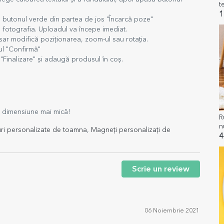
1
e butonul verde din partea de jos "Încarcă poze"
 fotografia. Uploadul va începe imediat.
ar modifică poziționarea, zoom-ul sau rotația.
ul "Confirmă"
Finalizare" și adaugă produsul în coș.
e dimensiune mai mică!
R
n
i personalizate de toamna
,
Magneți personalizați de
4
Scrie un review
06 Noiembrie 2021