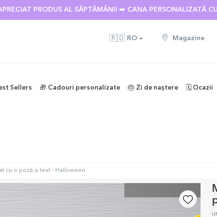
 🌴 PÂNĂ LA -40% REDUCERE LA PESTE 100 DE CADOURI PERS
APRECIAT PRODUS AL SĂPTĂMÂNII ➡️ CANA PERSONALIZATĂ C
🇷🇴
RO
Magazine
est Sellers
🎁 Cadouri personalizate
🎂 Zi de naștere
🗓️ Ocazii
t cu o poză și text - Halloween
M
p
u