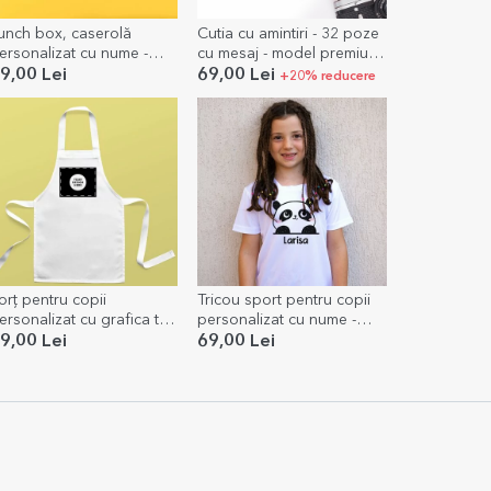
unch box, caserolă
Cutia cu amintiri - 32 poze
ersonalizat cu nume -
cu mesaj - model premium
ino
Kids
9,00 Lei
69,00 Lei
+20% reducere
orț pentru copii
Tricou sport pentru copii
ersonalizat cu grafica ta
personalizat cu nume -
andscape
Ursuleț panda
9,00 Lei
69,00 Lei