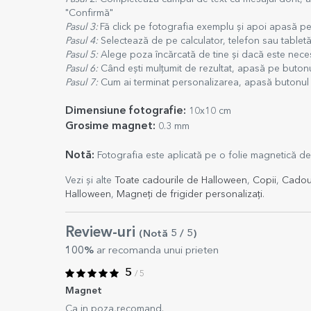
"Confirmă"
Pasul 3:
Fă click pe fotografia exemplu și apoi apasă p
Pasul 4:
Selectează de pe calculator, telefon sau tabletă
Pasul 5:
Alege poza încărcată de tine și dacă este neces
Pasul 6:
Când ești mulțumit de rezultat, apasă pe buton
Pasul 7:
Cum ai terminat personalizarea, apasă butonul "
Dimensiune fotografie:
10x10 cm
Grosime magnet:
0.3 mm
Notă
:
Fotografia este aplicată pe o folie magnetică d
Vezi și alte
Toate cadourile de Halloween
,
Copii
,
Cadour
Halloween
,
Magneți de frigider personalizați
.
Review-uri
(Notă
5
/ 5
)
100%
ar recomanda unui prieten
5
/ 5
Magnet
Ca in poza,recomand.