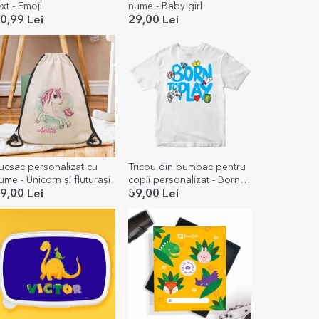
text - Emoji
nume - Baby girl
0,99 Lei
29,00 Lei
ucsac personalizat cu
Tricou din bumbac pentru
ume - Unicorn și fluturași
copii personalizat - Born
to play
9,00 Lei
59,00 Lei