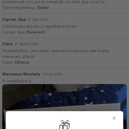
și interes ptr cei care le comandă, nu doar așa ca să fie...
Elena Magdalena,
Galati
Ciprian Jipa
21 Iulie 2026
Calitatea produsului si rapiditatea livrarii
Ciprian Jipa,
Bucuresti
Clara
21 Aprilie 2026
Promptitudine, seriozitate, aspectul produsului este foarte
interesant, placut!
Clara,
Oltenia
Marinescu Nicoleta
12 Iulie 2026
Promptitudine și
×
🎁