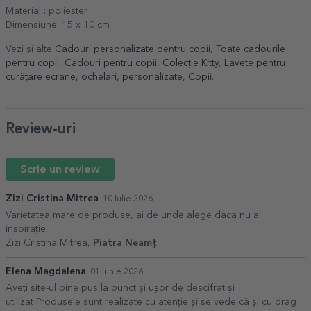
Material : poliester
Dimensiune: 15 x 10 cm
Vezi și alte
Cadouri personalizate pentru copii
,
Toate cadourile
pentru copii
,
Cadouri pentru copii
,
Colecție Kitty
,
Lavete pentru
curățare ecrane, ochelari, personalizate
,
Copii
.
Review-uri
Scrie un review
Zizi Cristina Mitrea
10 Iulie 2026
Varietatea mare de produse, ai de unde alege dacă nu ai
inspirație.
Zizi Cristina Mitrea,
Piatra Neamț
Elena Magdalena
01 Iunie 2026
Aveți site-ul bine pus la punct și ușor de descifrat și
utilizat!Produsele sunt realizate cu atenție și se vede că și cu drag