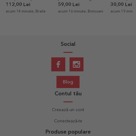
y
ta
59,00 Lei
30,00 Lei
11
, Braila
acum 16 minute, Botosani
acum 19 minute, Neamt
acu
Social
Blog
Contul tău
Creează un cont
Conectează-te
Produse populare