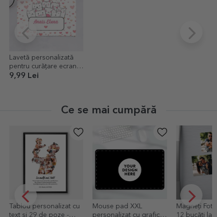
Lavetă personalizată
pentru curățare ecrane/
ochelari - Kitty
9,99 Lei
Ce se mai cumpără
alizat cu
Mouse pad XXL
Magneți Foto - set de
Ta
poze -
personalizat cu grafica
12 bucăți la 6x6cm
tex