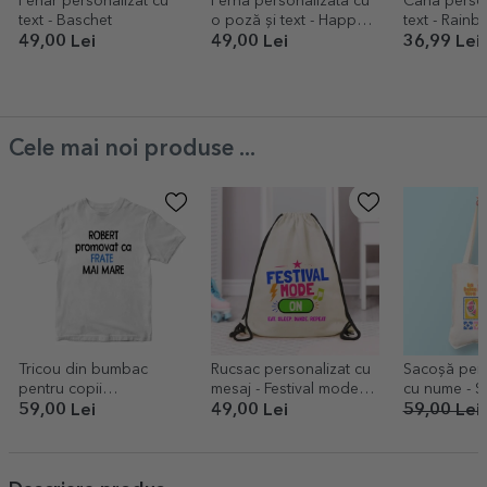
Penar personalizat cu
Pernă personalizată cu
Cană person
text - Baschet
o poză și text - Happy
text - Rainb
Birthday
49,00 Lei
49,00 Lei
36,99 Lei
Cele mai noi produse ...
Tricou din bumbac
Rucsac personalizat cu
Sacoșă pers
pentru copii
mesaj - Festival mode
cu 
personalizat cu text
on
59,00 Lei
49,00 Lei
59,00 Lei