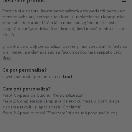
Descriere produs
Practică și elegantă, laveta personalizată este perfectă pentru a-ți
menține ochelarii, ecranele telefonului, tabletelor sau laptopurilor
impecabil de curate, fără a lăsa urme sau zgârieturi. Aceasta
asigură o curățare delicată și eficientă, fiind ideală pentru utilizare
zilnică.
Și pentru că o poți personaliza, devine și mai specială! Perfectă să
o ai mereu la îndemână sau să faci un cadou tare simpatic celor
dragi.
Ce pot personaliza?
text
Laveta se poate personaliza cu
Cum pot personaliza?
Pasul 1
: Apasă pe butonul "Personalizează"
Pasul 2
: Completează câmpurile de text cu mesajul dorit, alege
culoarea textului și apoi apasă "Confirmă"
Pasul 3
: Apasă butonul "Finalizare" și adaugă produsul în coș.