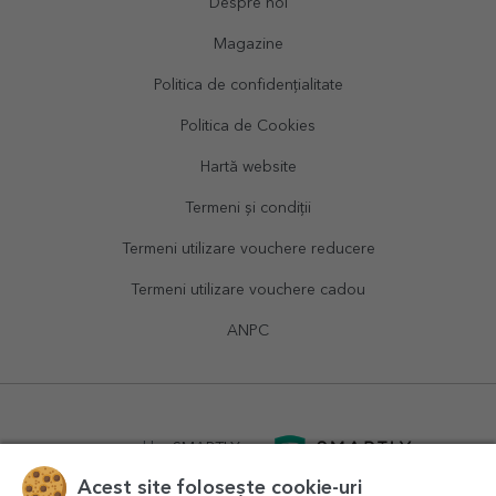
Despre noi
Magazine
Politica de confidențialitate
Politica de Cookies
Hartă website
Termeni și condiții
Termeni utilizare vouchere reducere
Termeni utilizare vouchere cadou
ANPC
powered by
SMARTLY.ro
Acest site folosește cookie-uri