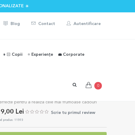
ONALIZATE ☀️
Blog
Contact
Autentificare
👧🏻 Copii
⭐️ Experiențe
💼 Corporate
artie de impachetat dungi roșu și
0
roz
erfecte pentru a realiza cele mai frumoase cadouri
9,00 Lei
Scrie tu primul review
d produs: 11593