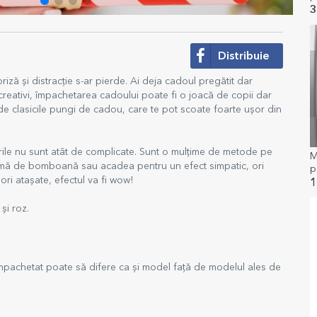
3
Distribuie
ză și distracție s-ar pierde. Ai deja cadoul pregătit dar
 creativi, împachetarea cadoului poate fi o joacă de copii dar
 de clasicile pungi de cadou, care te pot scoate foarte ușor din
rile nu sunt atât de complicate. Sunt o mulțime de metode pe
M
formă de bomboană sau acadea pentru un efect simpatic, ori
p
ori atașate, efectul va fi wow!
1
și roz.
e împachetat poate să difere ca și model față de modelul ales de