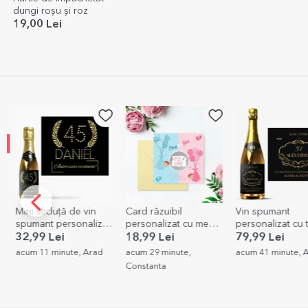
dungi roșu și roz
19,00 Lei
Mini sticluță de vin
Card răzuibil
Vin spumant
spumant personalizat
personalizat cu mesaj
personalizat cu te
cu text pentru zi de
- Gender reveal
Elegant
32,99 Lei
18,99 Lei
79,99 Lei
naștere - Gold
acum 11 minute, Arad
acum 29 minute,
acum 41 minute, A
Constanta