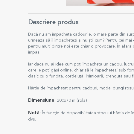
Descriere produs
Dacă nu am împacheta cadourile, o mare parte din surpri
urmează să îl împachetezi și nu știi cum? Pentru cei mai
pentru mulți dintre noi este chiar o provocare. În afară
impas.
Iar dacă nu ai idee cum poți împacheta un cadou, lucru
care le poți găsi online, chiar să le împachetezi sub 
clasic cu o fundiță, cordeluță, inimioară, crenguță sau fl
Hârtie de împachetat pentru cadouri, model dungi roșu 
Dimensiune:
200x70 m (rola).
Notă:
În funcție de disponibilitatea stocului hârtia d
dvs.