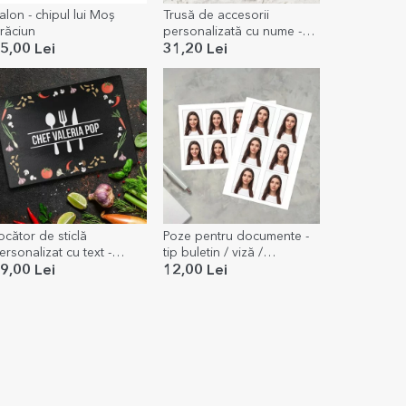
alon - chipul lui Moș
Trusă de accesorii
răciun
personalizată cu nume -
Sun is up / Soare
5,00 Lei
31,20 Lei
ocător de sticlă
Poze pentru documente -
ersonalizat cu text -
tip buletin / viză /
aster chef
legitimație / pașaport - la
9,00 Lei
12,00 Lei
set