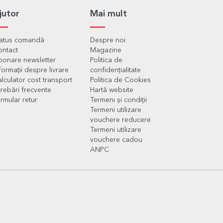
jutor
Mai mult
tatus comandă
Despre noi
ontact
Magazine
onare newsletter
Politica de
formații despre livrare
confidențialitate
lculator cost transport
Politica de Cookies
trebări frecvente
Hartă website
rmular retur
Termeni și condiții
Termeni utilizare
vouchere reducere
Termeni utilizare
vouchere cadou
ANPC