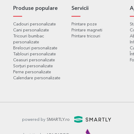
Produse populare
Servicii
A
Cadouri personalizate
Printare poze
S
Cani personalizate
Printare magneti
C
Tricouri bumbac
Printare tricouri
Ab
personalizate
In
Brelocuri personalizate
Ca
Tablouri personalizate
În
Ceasuri personalizate
Fo
Sorțuri personalizate
Perne personalizate
Calendare personalizate
powered by
SMARTLY.ro