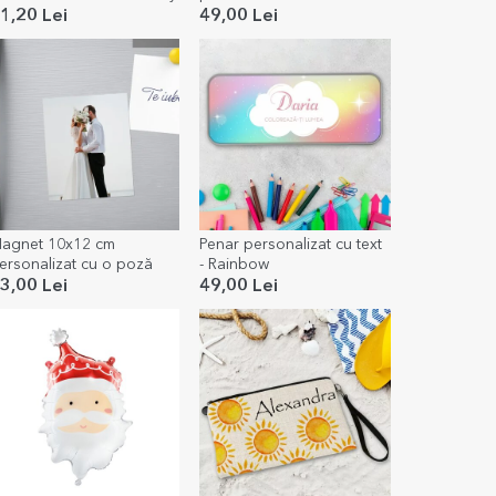
BEER
1,20 Lei
49,00 Lei
agnet 10x12 cm
Penar personalizat cu text
ersonalizat cu o poză
- Rainbow
3,00 Lei
49,00 Lei