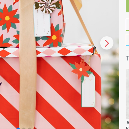
T
T
p