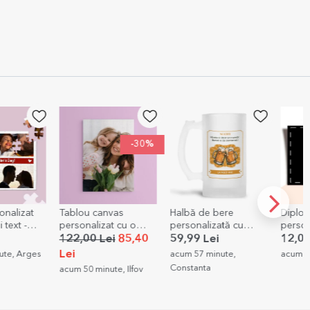
-30%
onalizat
Tablou canvas
Halbă de bere
Diplom
text -
personalizat cu o
personalizată cu
person
poză
mesaj - Berea
grafica
122,00 Lei
85,40
59,99 Lei
12,00
Contează!
Lei
te, Arges
acum 57 minute,
acum 1 
Constanta
acum 50 minute, Ilfov