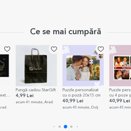
Ce se mai cumpără
Pungă cadou StarGift
Puzzle personalizat
Puzzle pers
xt -
cu o poză 20x15 cm
cu 4 poze și 
4,99 Lei
Moments
40,99 Lei
40,99 Lei
acum 41 minute, Arad
rad
acum 45 minute, Dolj
acum 45 minu