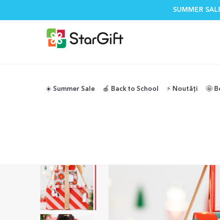
SUMMER SALE
☀️ Summer Sale
🍎 Back to School
⚡️ Noutăți
🤩 B
Accesorii și decorațiuni pentru petrecere
Hartie de impache