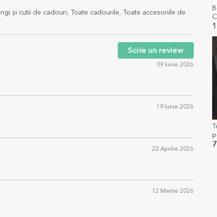
B
ngi și cutii de cadouri
,
Toate cadourile
,
Toate accesoriile de
C
1
Scrie un review
09 Iunie 2026
19 Iunie 2026
T
p
M
7
22 Aprilie 2026
12 Martie 2026