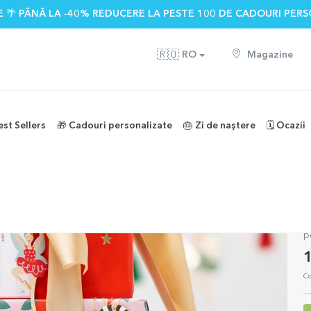
 🌴 PÂNĂ LA -40% REDUCERE LA PESTE 100 DE CADOURI PERS
🇷🇴
RO
Magazine
est Sellers
🎁 Cadouri personalizate
🎂 Zi de naștere
🗓️ Ocazii
tat dungi roșu și roz
H
p
1
Co