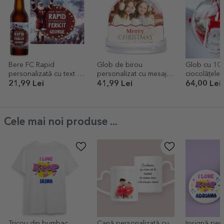
Bere FC Rapid
Glob de birou
Glob cu 10 
personalizată cu text -
personalizat cu mesaj și
ciocolățele
Bucuria Crăciunului
2 poze - Crăciun Fericit!
personaliza
21,99 Lei
41,99 Lei
64,00 Lei
Moș Crăciu
Cele mai noi produse ...
Tricou din bumbac
Cană personalizată cu
Insignă per