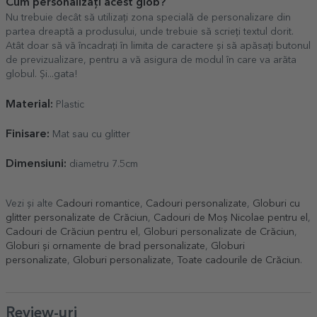
Cum personalizați acest glob?
Nu trebuie decât să utilizați zona specială de personalizare din
partea dreaptă a produsului, unde trebuie să scrieți textul dorit.
Atât doar să vă încadrați în limita de caractere și să apăsați butonul
de previzualizare, pentru a vă asigura de modul în care va arăta
globul. Și...gata!
Material:
Plastic
Finisare:
Mat sau cu glitter
Dimensiuni:
diametru 7.5cm
Vezi și alte
Cadouri romantice
,
Cadouri personalizate
,
Globuri cu
glitter personalizate de Crăciun
,
Cadouri de Moș Nicolae pentru el
,
Cadouri de Crăciun pentru el
,
Globuri personalizate de Crăciun
,
Globuri și ornamente de brad personalizate
,
Globuri
personalizate
,
Globuri personalizate
,
Toate cadourile de Crăciun
.
Review-uri