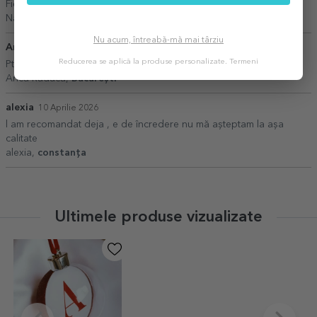
Fiecare obiect lucrat cu grijă foarte promți.Mulțumesc🙏
Natalia N,
Bucuresti
Nu acum, întreabă-mă mai târziu
Anca Răduca
06 Martie 2026
Reducerea se aplică la produse personalizate.
Termeni
Pt ca sunteți profesioniști.
Anca Răduca,
București
alexia
10 Aprilie 2026
l am recomandat deja , e de încredere nu mă așteptam la așa
calitate
alexia,
constanța
Ultimele produse vizualizate