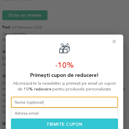
Scrie un review
Paul
06 Februarie 2026
Operativitate
Paul,
Bucuresti
×
🎁
Adry6
07 Mai 2026
Eficienta , Rapiditate și Calitate
-10%
Adry6,
Cluj
Primești cupon de reducere!
Silvana
07 Iulie 2026
De fiecare data cand am comandat de la voi am fost foarte
Abonează-te la newsletter și primești pe email un cupon
mulțumită si de produsele comandate dar mai ales de efortul facut
de
10% reducere
pentru produsele personalizate.
sa mi ajunga in timp comenzile , chiar daca de multe ori am
comandat in ultimul moment, ati reușit imposibilul si ati livrat foarte
repede coletul! Bravo voua!
Silvana,
Cluj
Natalia N
09 Februarie 2026
TRIMITE CUPON