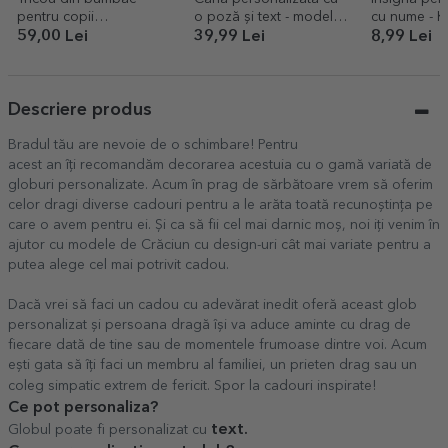
pentru copii
o poză și text - model
cu nume - 
personalizat cu text -
toartă în formă de inimă
59,00 Lei
39,99 Lei
8,99 Lei
Kpop
Descriere produs
Bradul tău are nevoie de o schimbare! Pentru
acest an îți recomandăm decorarea acestuia cu o gamă variată de
globuri personalizate. Acum în prag de sărbătoare vrem să oferim
celor dragi diverse cadouri pentru a le arăta toată recunoștința pe
care o avem pentru ei. Și ca să fii cel mai darnic moș, noi iți venim în
ajutor cu modele de Crăciun cu design-uri cât mai variate pentru a
putea alege cel mai potrivit cadou.
Dacă vrei să faci un cadou cu adevărat inedit oferă aceast glob
personalizat și persoana dragă își va aduce aminte cu drag de
fiecare dată de tine sau de momentele frumoase dintre voi. Acum
ești gata să îți faci un membru al familiei, un prieten drag sau un
coleg simpatic extrem de fericit. Spor la cadouri inspirate!
Ce pot personaliza?
text
.
Globul poate fi personalizat cu