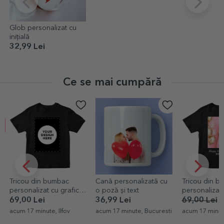
Glob personalizat cu
inițială
32,99 Lei
Ce se mai cumpără
EXCLUSIV
-30%
Cană personalizată cu
Tricou din bumbac
Card alumin
o poză și text
personalizat cu o poză
personalizat
tip portret și text
cu text și d
36,99 Lei
69,00 Lei
48,30 Lei
14,99 Lei
Carte Poștal
acum 17 minute, Bucuresti
acum 17 minute, Bucuresti
acum 38 minut