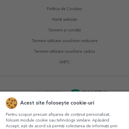
Politica de Cookies
Hartă website
Termeni și condiții
Termeni utilizare vouchere reducere
Termeni utilizare vouchere cadou
ANPC
powered by
SMARTLY.ro
Acest site folosește cookie-uri
logistics by
APACARGO.com
Pentru scopuri precum afișarea de conținut personalizat,
folosim module cookie sau tehnologii similare. Apăsând
Accept, ești de acord să permiți colectarea de informații prin