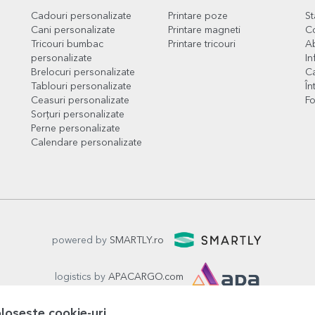
Cadouri personalizate
Printare poze
S
Cani personalizate
Printare magneti
C
Tricouri bumbac
Printare tricouri
Ab
personalizate
In
Brelocuri personalizate
Ca
Tablouri personalizate
În
Ceasuri personalizate
Fo
Sorțuri personalizate
Perne personalizate
Calendare personalizate
powered by
SMARTLY.ro
logistics by
APACARGO.com
olosește cookie-uri