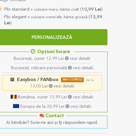
lege formatul
Plic standard »
(
10,99
Lei
)
culoare maro, hârtie craft
Plic elegant »
(
13,99
culoare crem/alb, hârtie groasă
Lei
)
PERSONALIZEAZĂ
Opțiuni livrare
București, curier 12,99 Lei
vezi detalii
București, ridicare personală
vezi detalii
Easybox / FANbox
MAI COMOD
de la
13,00 Lei
vezi detalii
România, curier 15,99 Lei
vezi detalii
Europa de la 26,99 Lei
vezi detalii
Contact
Ai întrebări? Scrie-ne aici și îți răspundem rapid.