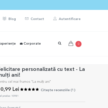
Blog
Contact
Autentificare
Experiențe
💼 Corporate
0
elicitare personalizată cu text - La
ulți ani!
entru cel mai frumos "La mulți ani"
0,99 Lei
Citește recenziile (
1
)
d produs: 10981