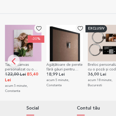
EXCLUSIV
EXCLUSIV
Agățătoare de perete
Breloc personalizat
Cutia cu amintiri 
fără găuri pentru
cu o poză și cod QR -
poze cu mesaj -
rame, tablouri,
Melodia noastră
model premium 
18,99 Lei
36,00 Lei
69,00 Lei
+20
canvas
acum 5 minute,
acum 18 minute,
reducere
Constanta
Bucuresti
acum 22 minute,
Bucuresti
Social
Contul tău