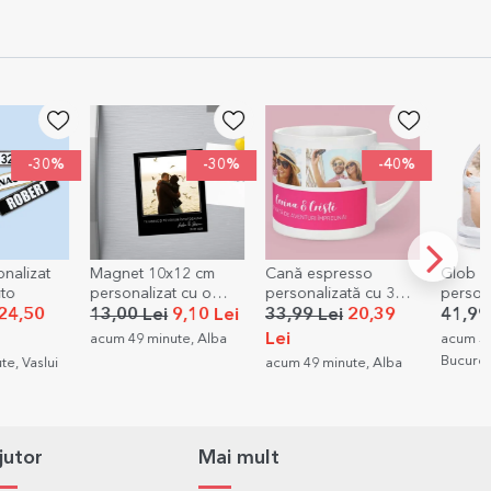
-30%
-40%
12 cm
Cană espresso
Glob de birou
Pungă 
t cu o
personalizată cu 3
personalizat cu 2
4,99 L
-
poze și text
poze
9,10 Lei
33,99 Lei
20,39
41,99 Lei
acum 1 
Lei
te, Alba
acum 51 minute,
Bucuresti
acum 49 minute, Alba
jutor
Mai mult