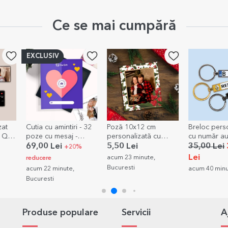
Ce se mai cumpără
-30%
- 32
Poză 10x12 cm
Breloc personalizat
Magnet 10x
personalizată cu
cu număr auto
personaliza
Love
tematică de Crăciun
poză și text 
5,50 Lei
35,00 Lei
24,50
13,00 Lei
%
Memories
Lei
acum 23 minute,
acum 49 minu
Bucuresti
acum 40 minute, Vaslui
Produse populare
Servicii
A