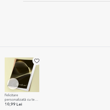
Felicitare
personalizată cu text
- La mulți ani!
10,99 Lei