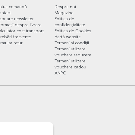
tatus comandă
Despre noi
ontact
Magazine
onare newsletter
Politica de
formații despre livrare
confidențialitate
lculator cost transport
Politica de Cookies
trebări frecvente
Hartă website
rmular retur
Termeni și condiții
Termeni utilizare
vouchere reducere
Termeni utilizare
vouchere cadou
ANPC