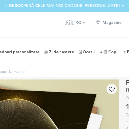
✨ DESCOPERĂ CELE MAI NOI CADOURI PERSONALIZATE! ☀️
🇷🇴
RO
Magazine
adouri personalizate
🎂 Zi de naștere
🗓️ Ocazii
👧🏻 Copii
⭐️ 
ext - La mulți ani!
F
m
P
1
Co