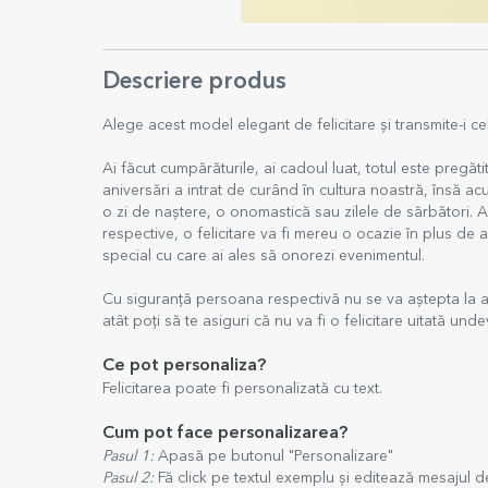
Descriere produs
Alege acest model elegant de felicitare și transmite-i cel
Ai făcut cumpărăturile, ai cadoul luat, totul este pregătit, 
aniversări a intrat de curând în cultura noastră, însă a
o zi de naștere, o onomastică sau zilele de sărbători. As
respective, o felicitare va fi mereu o ocazie în plus d
special cu care ai ales să onorezi evenimentul.
Cu siguranță persoana respectivă nu se va aștepta la ace
atât poți să te asiguri că nu va fi o felicitare uitată un
Ce pot personaliza?
Felicitarea poate fi personalizată cu text.
Cum pot face personalizarea?
Pasul 1:
Apasă pe butonul "Personalizare"
Pasul 2:
Fă click pe textul exemplu și editează mesajul 