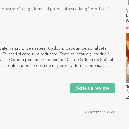
Finalizare”, alege formatul produsului și adaugă produsul în
V
b
6
e
lizate pentru zi de naștere
,
Cadouri
,
Cadouri personalizate
e
,
Felicitari si carduri la reducere
,
Toate felicitările și cardurile
u el
,
Cadouri personalizate pentru 40 ani
,
Cadouri de Sfântul
an
,
Toate cadourile de zi de naștere
,
Cadouri zi onomastică
,
.
T
Scrie un review
2
2
16 Octombrie 2022