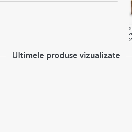
S
c
a
2
Ultimele produse vizualizate