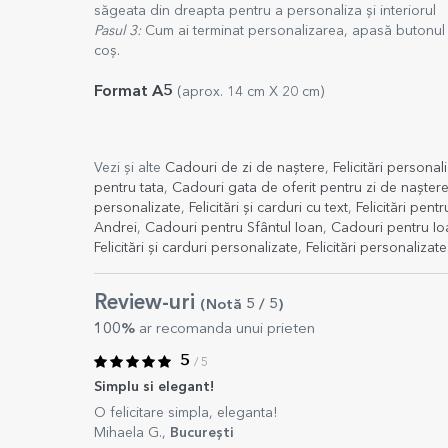
săgeata din dreapta pentru a personaliza și interiorul
Pasul 3:
Cum ai terminat personalizarea, apasă butonul "
coș.
Format A5
(aprox. 14 cm X 20 cm)
Vezi și alte
Cadouri de zi de naștere
,
Felicitări persona
pentru tata
,
Cadouri gata de oferit pentru zi de nașter
personalizate
,
Felicitări și carduri cu text
,
Felicitări pentr
Andrei
,
Cadouri pentru Sfântul Ioan
,
Cadouri pentru Io
Felicitări și carduri personalizate
,
Felicitări personalizate
Review-uri
(Notă
5
/ 5
)
100%
ar recomanda unui prieten
5
/ 5
Simplu si elegant!
O felicitare simpla, eleganta!
Mihaela G.,
București