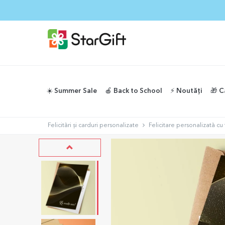
☀️ Summer Sale
🍎 Back to School
⚡️ Noutăți
🎁 C
Felicitări și carduri personalizate
Felicitare personalizată cu t