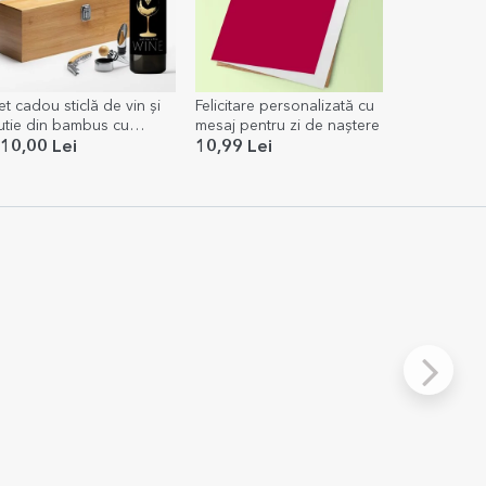
et cadou sticlă de vin și
Felicitare personalizată cu
utie din bambus cu
mesaj pentru zi de naștere
ccesorii
10,00 Lei
10,99 Lei