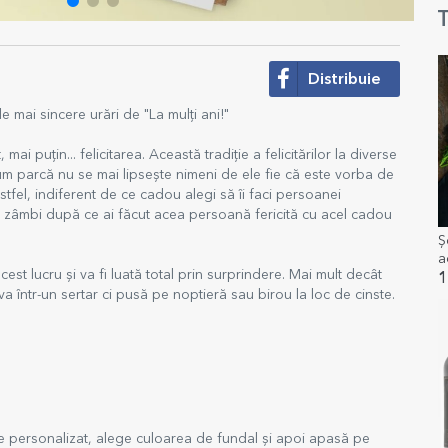
T
Distribuie
e mai sincere urări de "La mulți ani!"
mai puțin... felicitarea. Această tradiție a felicitărilor la diverse
cum parcă nu se mai lipsește nimeni de ele fie că este vorba de
tfel, indiferent de ce cadou alegi să îi faci persoanei
e a zâmbi după ce ai făcut acea persoană fericită cu acel cadou
Ș
a
st lucru și va fi luată total prin surprindere. Mai mult decât
1
deva într-un sertar ci pusă pe noptieră sau birou la loc de cinste.
de personalizat, alege culoarea de fundal și apoi apasă pe