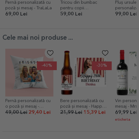
Pernă personalizată cu
Tricou din bumbac
Pluș ursuleț
poză și mesaj - TraLaLa
pentru copii
personaliza
personalizat cu text -
și inimioare
69,00 Lei
59,00 Lei
99,00 Lei
Birthday crown
Cele mai noi produse ...
-40%
-30%
Pernă personalizată cu
Bere personalizată cu
Vin personal
o poză și mesaj -
poză și mesaj - Happy
mesaj - Mrs
FRIENDS
birthday
49,00 Lei
29,40 Lei
21,99 Lei
15,39 Lei
69,99 Lei
eticheta