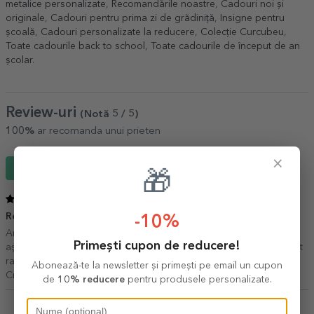
metalice personalizate
,
Recomandările noastre
,
Cadouri noi și
originale
,
Cadouri pentru prima zi de grădiniță
,
Insigne pentru
școală
,
Cadouri personalizate la reducere
,
Colecție Curcubeu
,
Toate cadourile back to school
,
Toate cadourile de început de an
școlar
.
Review-uri
(Notă
5
/ 5
)
100%
ar recomanda unui prieten
×
Scrie un review
🎁
5
/ 5
Recomand
-10%
09 Aprilie 2023
Am comandat insigne pentru fete şi băieți. Sunt exact cum mă
Primești cupon de reducere!
aşteptam. Am comunicat extrem de bine cu furnizorii lor şi au venit
rapid. O echipă de profesionişti. Mulțumesc!
Abonează-te la newsletter și primești pe email un cupon
Crinela,
Alba Iulia
de
10% reducere
pentru produsele personalizate.