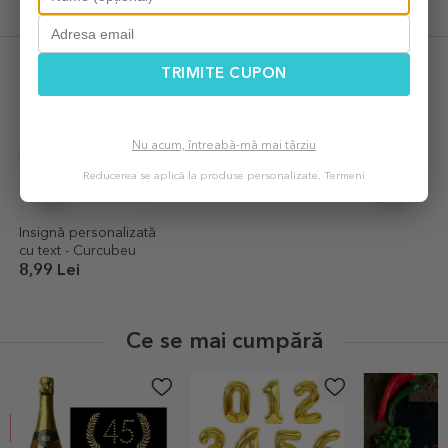
Ultimele produse vizualizate
TRIMITE CUPON
Nu acum, întreabă-mă mai târziu
Reducerea se aplică la produse personalizate.
Termeni
Insignă personalizată
cu text - Curcubeu
8,99 Lei
Ce se mai cumpără