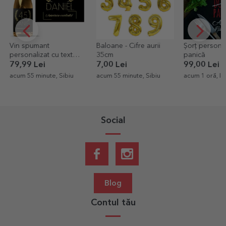
Vin spumant
Baloane - Cifre aurii
Șorț personal
personalizat cu text
35cm
panică
pentru zi de naștere -
79,99 Lei
7,00 Lei
99,00 Lei
Gold
acum 55 minute, Sibiu
acum 55 minute, Sibiu
acum 1 oră, Ias
Social
Blog
Contul tău