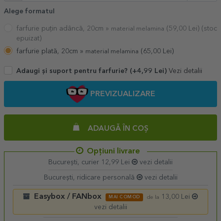
Alege formatul
farfurie puțin adâncă, 20cm »
(
59,00
Lei) (stoc
material melamina
epuizat)
farfurie plată, 20cm »
(
65,00
Lei)
material melamina
Vezi detalii
Adaugi și suport pentru farfurie? (+4,99 Lei)
PREVIZUALIZARE
ADAUGĂ ÎN COȘ
Opțiuni livrare
București, curier 12,99 Lei
vezi detalii
București, ridicare personală
vezi detalii
Easybox / FANbox
13,00 Lei
MAI COMOD
de la
vezi detalii