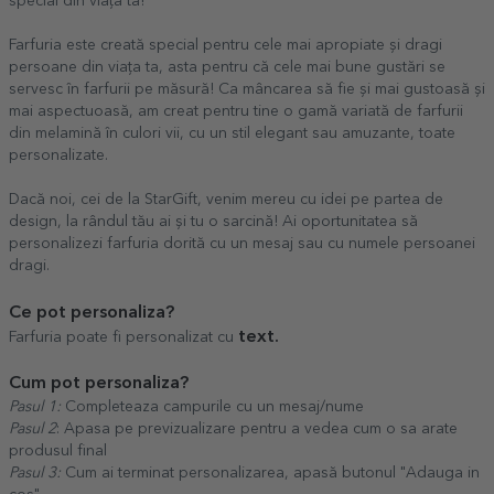
special din viața ta!
Farfuria este creată special pentru cele mai apropiate și dragi
persoane din viața ta, asta pentru că cele mai bune gustări se
servesc în farfurii pe măsură! Ca mâncarea să fie și mai gustoasă și
mai aspectuoasă, am creat pentru tine o gamă variată de farfurii
din melamină în culori vii, cu un stil elegant sau amuzante, toate
personalizate.
Dacă noi, cei de la StarGift, venim mereu cu idei pe partea de
design, la rândul tău ai și tu o sarcină! Ai oportunitatea să
personalizezi farfuria dorită cu un mesaj sau cu numele persoanei
dragi.
Ce pot personaliza?
text.
Farfuria poate fi personalizat cu
Cum pot personaliza?
Pasul 1:
Completeaza campurile cu un mesaj/nume
Pasul 2
: Apasa pe previzualizare pentru a vedea cum o sa arate
produsul final
Pasul 3:
Cum ai terminat personalizarea, apasă butonul "Adauga in