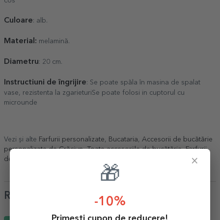
cos"
Culoare
: alb.
Material:
melamină.
Diametru
: 20 cm.
Instructiuni de îngrijire
: Se poate spăla în masina de spalat
vase, rezistenta la zgarieturiSe poate folosi in cuptorul cu
microunde
Vezi și alte
Farfurii personalizate
,
Bucataria
,
Accesorii de bucătărie
personalizate de Crăciun
,
Toate accesoriile de bucătărie
,
Farfurii
×
de Crăciun
,
Toate cadourile de Crăciun
.
🎁
Review-uri
-10%
Primești cupon de reducere!