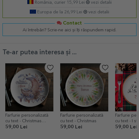
România, curier 15,99 Lei
vezi detalii
Europa de la 26,99 Lei
vezi detalii
Contact
Ai întrebări? Scrie-ne aici și îți răspundem rapid.
Te-ar putea interesa și ...
Farfurie personalizată
Farfurie personalizată
Farfurie per
cu text - Christmas
cu text - Christmas
cu text - I st
flowers
Santa
59,00 Lei
59,00 Lei
59,00 Lei