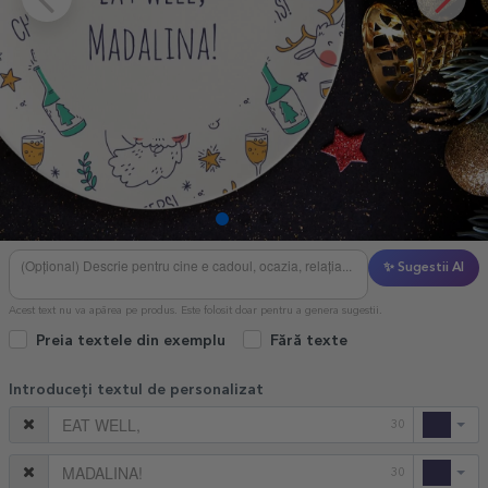
✨ Sugestii AI
Acest text nu va apărea pe produs. Este folosit doar pentru a genera sugestii.
Preia textele din exemplu
Fără texte
Introduceți textul de personalizat
30
30