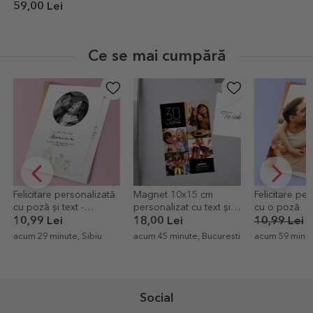
59,00 Lei
Ce se mai cumpără
Felicitare personalizată
Magnet 10x15 cm
Felicitare pe
cu poză și text -
personalizat cu text și 4
cu o poză
Elegance
poze - Happy birthday
10,99 Lei
18,00 Lei
10,99 Lei
6
acum 29 minute, Sibiu
acum 45 minute, Bucuresti
acum 59 minut
Social