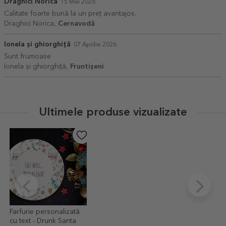
Draghici Norica
15 Mai 2026
Calitate foarte bună la un preț avantajos.
Draghici Norica,
Cernavodă
Ionela și ghiorghiță
07 Aprilie 2026
Sunt frumoase
Ionela și ghiorghiță,
Fruntișeni
Ultimele produse vizualizate
Farfurie personalizată
cu text - Drunk Santa