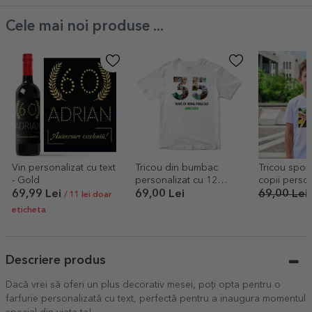
Cele mai noi produse ...
Vin personalizat cu text
Tricou din bumbac
Tricou spor
- Gold
personalizat cu 12
copii person
poze și mesaj - 35 de
poză lands
69,99 Lei
69,00 Lei
69,00 Lei
/ 11 lei doar
ani
eticheta
Descriere produs
Dacă vrei să oferi un plus decorativ mesei, poți opta pentru o
farfurie personalizată cu text, perfectă pentru a inaugura momentul