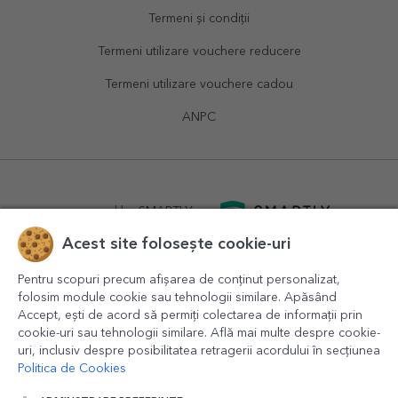
Termeni și condiții
Termeni utilizare vouchere reducere
Termeni utilizare vouchere cadou
ANPC
powered by
SMARTLY.ro
Acest site folosește cookie-uri
logistics by
APACARGO.com
Pentru scopuri precum afișarea de conținut personalizat,
folosim module cookie sau tehnologii similare. Apăsând
Accept, ești de acord să permiți colectarea de informații prin
cookie-uri sau tehnologii similare. Află mai multe despre cookie-
uri, inclusiv despre posibilitatea retragerii acordului în secțiunea
Politica de Cookies