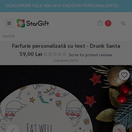
✨ DESCOPERĂ CELE MAI NOI CADOURI PERSONALIZATE! ☀️
0
StarGift
Farfurie personalizată cu text - Drunk Santa
59,00 Lei
Scrie tu primul review
Cod produs: 8976