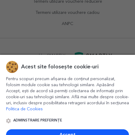
Termeni utilizare vouchere reducere
Termeni utilizare vouchere cadou
ANPC
powered by
SMARTLY.ro
Acest site folosește cookie-uri
logistics by
APACARGO.com
Pentru scopuri precum afișarea de conținut personalizat,
folosim module cookie sau tehnologii similare. Apăsând
Accept, ești de acord să permiți colectarea de informații prin
cookie-uri sau tehnologii similare. Află mai multe despre cookie-
uri, inclusiv despre posibilitatea retragerii acordului în secțiunea
Politica de Cookies
ADMINSTRARE PREFERINȚE
© 2016-2026
StarGift
Romania,
București
, strada
Copilului
nr. 6-12, parter
,
Sector 1
, cod postal
012178
,
email:
contact@stargift.ro