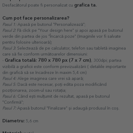
grafica ta.
Desfacătorul poate fi personalizat cu
Cum pot face personalizarea?
Pasul 1:
Apasă pe butonul "Personalizează";
Pasul 2
: Fă click pe "Your design here" și apoi apasă pe butonul
verde din partea de jos "Încarcă poze" (Imaginile vor fi salvate
pentru folosire ulterioară);
Pasul 3
: Selectează de pe calculator, telefon sau tabletă imaginea
care să fie conform următoarelor dimensiuni:
Grafica totală: 780 x 780 px (7 x 7 cm)
-
, 300dpi; partea
vizibilă a graficii este conform previzualizării ( detaliile importante
din grafică să se încadreze în maxim 5,4 cm)
Pasul 4:
Alege imaginea care vrei să apară;
Pasul 5:
Dacă este necesar, poți edita poza modificând
poziționarea, zoom-ul sau rotația;
Pasul 6:
Când ești mulțumit de rezultat, apasă pe butonul
"Confirmă";
Pasul 7:
Apasă butonul "Finalizare" și adaugă produsul în coș.
Diametru:
5,6 cm