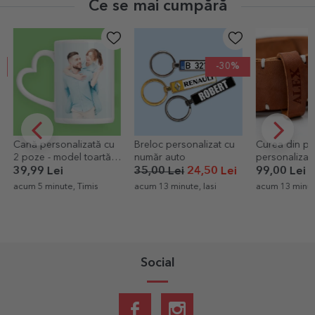
Ce se mai cumpără
-30%
Breloc personalizat cu
Curea din piele
Halbă de be
număr auto
personalizată cu nume
personalizată
Royalty
35,00 Lei
24,50 Lei
99,00 Lei
49,00 Lei
acum 13 minute, Iasi
acum 13 minute, Iasi
acum 13 minute
Social