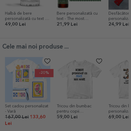
Halbă de bere
Bere personalizată cu
Desfăcător 
personalizată cu text de
text - The most
personalizat
Crăciun - Ho Ho Hold
wonderful time for a
Christmas
49,00 Lei
21,99 Lei
24,99 Lei
My Beer
beer
Cele mai noi produse ...
-20%
Set cadou personalizat
Tricou din bumbac
Tricou din 
- Vară
pentru copii
personaliza
personalizat cu text
poze și mes
167,00 Lei
133,60
59,00 Lei
69,00 Lei
ani
Lei