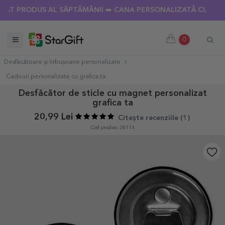
 PRODUS AL SĂPTĂMÂNII ➡️ CANA PERSONALIZATĂ CU 18 POZE
0
Desfăcătoare și tirbușoane personalizate
Cadouri personalizate cu grafica ta
Desfăcător de sticle cu magnet personalizat
grafica ta
20,99 Lei
Citește recenziile (
1
)
Cod produs: 28113