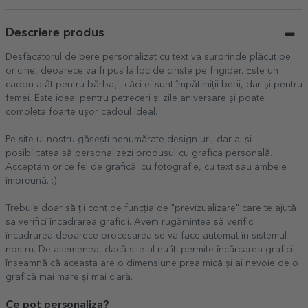
Descriere produs
Desfăcătorul de bere personalizat cu text va surprinde plăcut pe
oricine, deoarece va fi pus la loc de cinste pe frigider. Este un
cadou atât pentru bărbați, căci ei sunt împătimiții berii, dar și pentru
femei. Este ideal pentru petreceri și zile aniversare și poate
completa foarte ușor cadoul ideal.
Pe site-ul nostru găsești nenumărate design-uri, dar ai și
posibilitatea să personalizezi produsul cu grafica personală.
Acceptăm orice fel de grafică: cu fotografie, cu text sau ambele
împreună. :)
Trebuie doar să ții cont de funcția de "previzualizare" care te ajută
să verifici încadrarea graficii. Avem rugămintea să verifici
încadrarea deoarece procesarea se va face automat în sistemul
nostru. De asemenea, dacă site-ul nu îți permite încărcarea graficii,
înseamnă că aceasta are o dimensiune prea mică și ai nevoie de o
grafică mai mare și mai clară.
Ce pot personaliza?