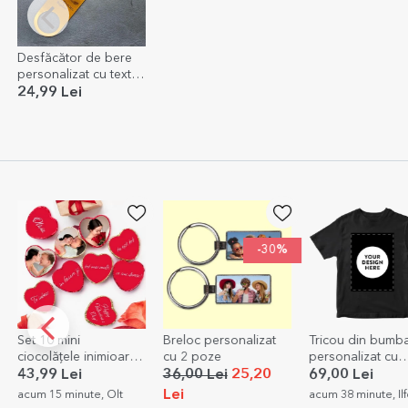
Desfăcător de bere
personalizat cu text -
Cheers!
24,99 Lei
-30%
Breloc personalizat
Tricou din bumbac
Tricou din bu
ră
cu 2 poze
personalizat cu
personalizat 
grafica ta portret
poză tip portre
36,00 Lei
25,20
69,00 Lei
69,00 Lei
48
j
text
Lei
Lei
acum 38 minute, Ilfov