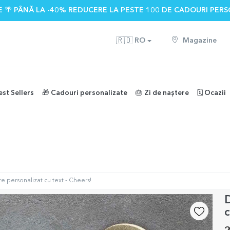
 🌴 PÂNĂ LA -40% REDUCERE LA PESTE 100 DE CADOURI PERS
🇷🇴
RO
Magazine
est Sellers
🎁 Cadouri personalizate
🎂 Zi de naștere
🗓️ Ocazii
e personalizat cu text - Cheers!
D
c