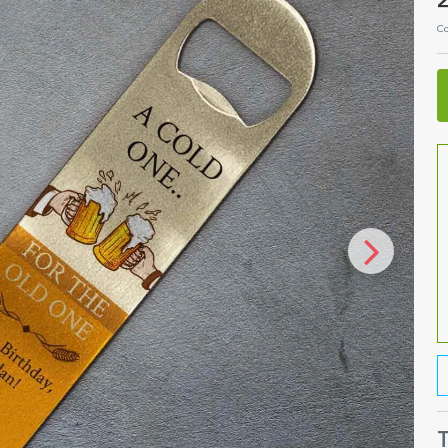
2
Co
T