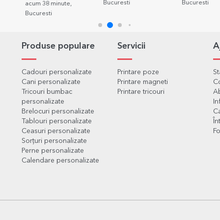
Bucuresti
Bucuresti
,
Produse populare
Servicii
A
Cadouri personalizate
Printare poze
S
Cani personalizate
Printare magneti
C
Tricouri bumbac
Printare tricouri
Ab
personalizate
In
Brelocuri personalizate
Ca
Tablouri personalizate
În
Ceasuri personalizate
Fo
Sorțuri personalizate
Perne personalizate
Calendare personalizate