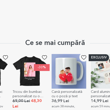
Ce se mai cumpără
EXCLUSIV
EXCLUSI
-30%
mbac
Cană personalizată
Card aluminiu
Ramă fot
cu o
cu o poză și text
personalizat față-
personali
t și
verso cu text și două
și o poză
,30
36,99 Lei
14,99 Lei
59,99 L
poze - Carte Poștală
acum 38 minute,
acum 59 minute,
acum 1 or