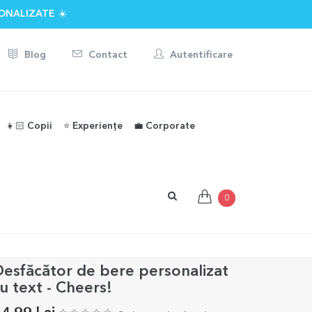
ONALIZATE ☀️
Blog
Contact
Autentificare
👧🏻 Copii
⭐️ Experiențe
💼 Corporate
0
esfăcător de bere personalizat
u text - Cheers!