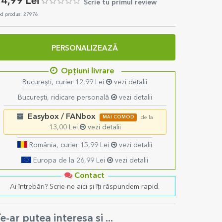
4,99 Lei
Scrie tu primul review
d produs: 27976
PERSONALIZEAZĂ
Opțiuni livrare
București, curier 12,99 Lei
vezi detalii
București, ridicare personală
vezi detalii
Easybox / FANbox
MAI COMOD
de la
13,00 Lei
vezi detalii
România, curier 15,99 Lei
vezi detalii
Europa de la 26,99 Lei
vezi detalii
Contact
Ai întrebări? Scrie-ne aici și îți răspundem rapid.
e-ar putea interesa și ...