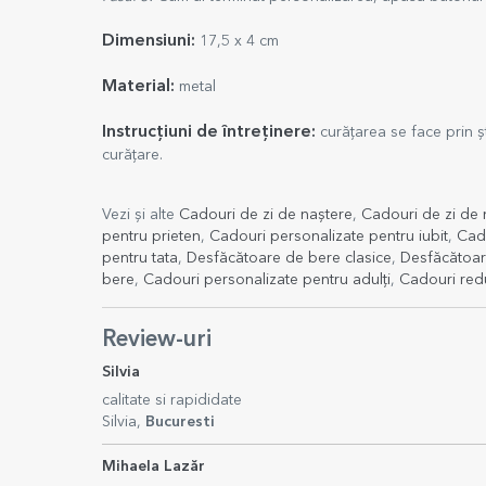
Dimensiuni:
17,5 x 4 cm
Material:
metal
Instrucțiuni de întreținere:
curățarea se face prin ș
curățare.
Vezi și alte
Cadouri de zi de naștere
,
Cadouri de zi de 
pentru prieten
,
Cadouri personalizate pentru iubit
,
Cado
pentru tata
,
Desfăcătoare de bere clasice
,
Desfăcătoar
bere
,
Cadouri personalizate pentru adulți
,
Cadouri red
Review-uri
Silvia
calitate si rapididate
Silvia,
Bucuresti
Mihaela Lazăr