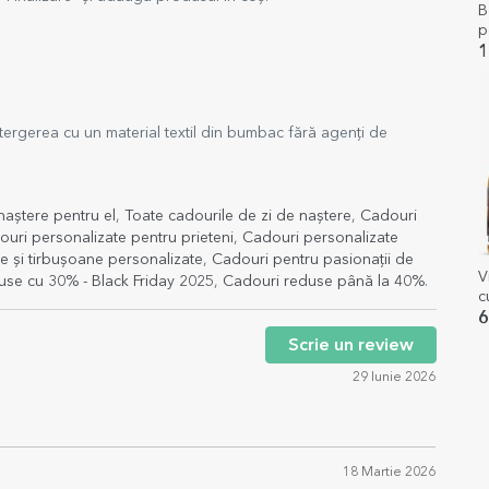
B
p
I
1
tergerea cu un material textil din bumbac fără agenți de
naștere pentru el
,
Toate cadourile de zi de naștere
,
Cadouri
uri personalizate pentru prieteni
,
Cadouri personalizate
e și tirbușoane personalizate
,
Cadouri pentru pasionații de
V
use cu 30% - Black Friday 2025
,
Cadouri reduse până la 40%
.
c
d
6
Scrie un review
29 Iunie 2026
18 Martie 2026