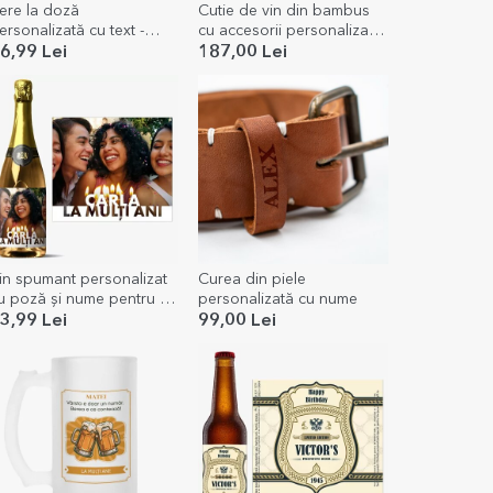
ere la doză
Cutie de vin din bambus
ersonalizată cu text -
cu accesorii personalizată
nginer
cu mesaj - Aniversare
6,99 Lei
187,00 Lei
in spumant personalizat
Curea din piele
u poză și nume pentru zi
personalizată cu nume
e naștere
3,99 Lei
99,00 Lei