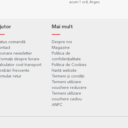
acum 1 oră, Arges
acum
jutor
Mai mult
tatus comandă
Despre noi
ontact
Magazine
onare newsletter
Politica de
formații despre livrare
confidențialitate
lculator cost transport
Politica de Cookies
trebări frecvente
Hartă website
rmular retur
Termeni și condiții
Termeni utilizare
vouchere reducere
Termeni utilizare
vouchere cadou
ANPC