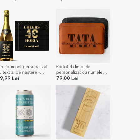
in spumant personalizat
Portofel din piele
u text zi de naștere -
personalizat cu numele
heers to you
copiiilor - TATA
9,99 Lei
79,00 Lei