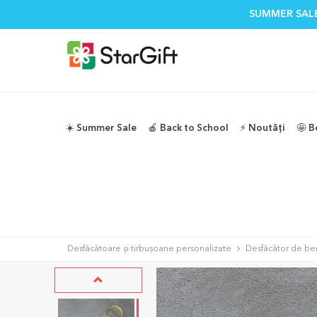
SUMMER SALE
☀️ Summer Sale
🍎 Back to School
⚡️ Noutăți
🤩 B
Desfăcătoare și tirbușoane personalizate
Desfăcător de ber