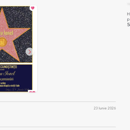
H
p
B
5
23 Iunie 2026