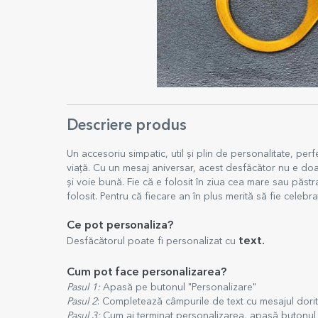
Descriere produs
Un accesoriu simpatic, util și plin de personalitate, perf
viață. Cu un mesaj aniversar, acest desfăcător nu e doa
și voie bună. Fie că e folosit în ziua cea mare sau păs
folosit. Pentru că fiecare an în plus merită să fie celebra
Ce pot personaliza?
text.
Desfăcătorul poate fi personalizat cu
Cum pot face personalizarea?
Pasul 1:
Apasă pe butonul "Personalizare"
Pasul 2
: Completează câmpurile de text cu mesajul dori
Pasul 3:
Cum ai terminat personalizarea, apasă butonul "