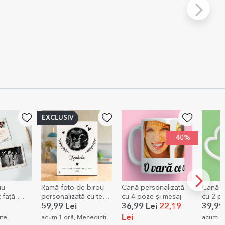
V
-40%
o de birou
Cană personalizată
Cană personalizată
Tri
zată cu text
cu 4 poze și mesaj
cu 2 poze - model
pers
 - Baby
toartă în formă de
poză
ei
36,99 Lei
22,19
39,99 Lei
69,
inimă
Lei
Lei
ă, Mehedinti
acum 1 oră, Bucuresti