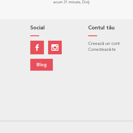
acum 31 minute, Dolj
acum 38 minute
Bucuresti
Social
Contul tău
Creează un cont
Conectează-te
Blog