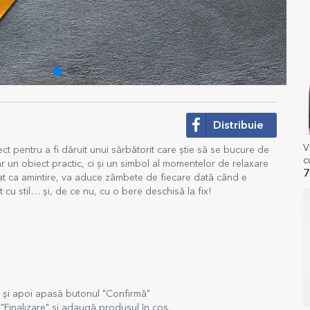
Distribuie
V
ect pentru a fi dăruit unui sărbătorit care știe să se bucure de
c
r un obiect practic, ci și un simbol al momentelor de relaxare
C
7
trat ca amintire, va aduce zâmbete de fiecare dată când e
t cu stil… și, de ce nu, cu o bere deschisă la fix!
t și apoi apasă butonul "Confirmă"
Finalizare" și adaugă produsul în coș.