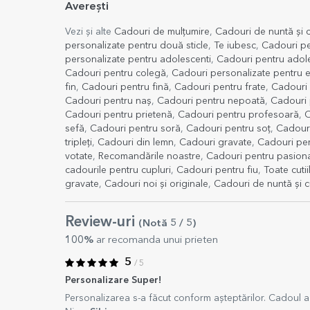
Averești
Vezi și alte
Cadouri de mulțumire
,
Cadouri de nuntă și 
personalizate pentru două sticle
,
Te iubesc
,
Cadouri pe
personalizate pentru adolescenti
,
Cadouri pentru adol
Cadouri pentru colegă
,
Cadouri personalizate pentru e
fin
,
Cadouri pentru fină
,
Cadouri pentru frate
,
Cadouri
Cadouri pentru naș
,
Cadouri pentru nepoată
,
Cadouri 
Cadouri pentru prietenă
,
Cadouri pentru profesoară
,
C
sefă
,
Cadouri pentru soră
,
Cadouri pentru soț
,
Cadouri
tripleți
,
Cadouri din lemn
,
Cadouri gravate
,
Cadouri per
votate
,
Recomandările noastre
,
Cadouri pentru pasionaț
cadourile pentru cupluri
,
Cadouri pentru fiu
,
Toate cutii
gravate
,
Cadouri noi și originale
,
Cadouri de nuntă și 
Review-uri
(Notă
5
/ 5
)
100%
ar recomanda unui prieten
5
/ 5
Personalizare Super!
Personalizarea s-a făcut conform așteptărilor. Cadoul 