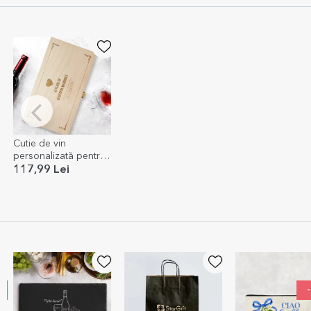
Cutie de vin
personalizată pentru
două sticle - Years Of
117,99 Lei
Memories
-20%