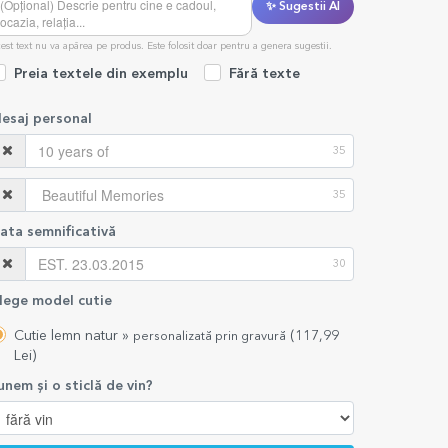
✨ Sugestii AI
est text nu va apărea pe produs. Este folosit doar pentru a genera sugestii.
Preia textele din exemplu
Fără texte
esaj personal
35
35
ata semnificativă
30
lege model cutie
Cutie lemn natur »
(117,99
personalizată prin gravură
Lei)
unem și o sticlă de vin?