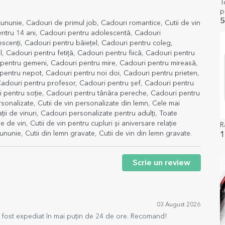
T
p
I
5
cununie
,
Cadouri de primul job
,
Cadouri romantice
,
Cutii de vin
ntru 14 ani
,
Cadouri pentru adolescentă
,
Cadouri
escenți
,
Cadouri pentru băiețel
,
Cadouri pentru coleg
,
l
,
Cadouri pentru fetiță
,
Cadouri pentru fiică
,
Cadouri pentru
 pentru gemeni
,
Cadouri pentru mire
,
Cadouri pentru mireasă
,
pentru nepot
,
Cadouri pentru noi doi
,
Cadouri pentru prieten
,
adouri pentru profesor
,
Cadouri pentru șef
,
Cadouri pentru
 pentru soție
,
Cadouri pentru tânăra pereche
,
Cadouri pentru
sonalizate
,
Cutii de vin personalizate din lemn
,
Cele mai
ii de vinuri
,
Cadouri personalizate pentru adulți
,
Toate
le de vin
,
Cutii de vin pentru cupluri și aniversare relație
R
cununie
,
Cutii din lemn gravate
,
Cutii de vin din lemn gravate
.
1
Scrie un review
03 August 2026
a fost expediat în mai puțin de 24 de ore. Recomand!