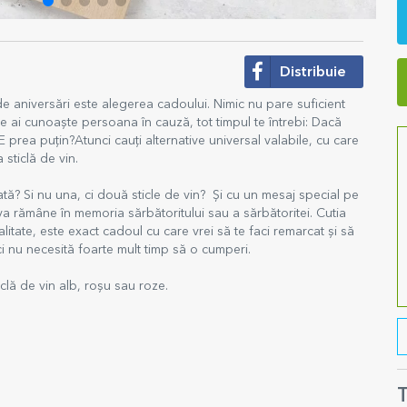
Distribuie
e aniversări este alegerea cadoului. Nimic nu pare suficient
e ai cunoaște persoana în cauză, tot timpul te întrebi: Dacă
 prea puțin?Atunci cauți alternative universal valabile, cu care
 sticlă de vin.
ată? Si nu una, ci două sticle de vin? Și cu un mesaj special pe
va rămâne în memoria sărbătoritului sau a sărbătoritei. Cutia
litate, este exact cadoul cu care vrei să te faci remarcat și să
ci nu necesită foarte mult timp să o cumperi.
iclă de vin alb, roșu sau roze.
T