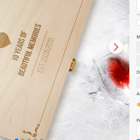
Ac
M
D
A
P