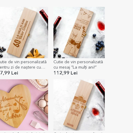
utie de vin personalizată
Cutie de vin personalizată
entru zi de naștere cu
cu mesaj ”La mulți ani!”
esaj - La mulți ani
7,99 Lei
112,99 Lei