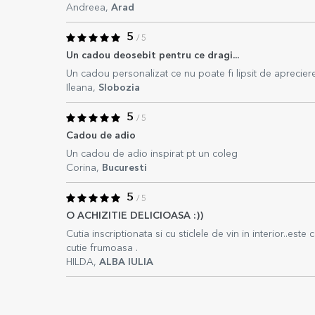
Andreea,
Arad
5
/ 5
Un cadou deosebit pentru ce dragi...
Un cadou personalizat ce nu poate fi lipsit de aprecierea
Ileana,
Slobozia
5
/ 5
Cadou de adio
Un cadou de adio inspirat pt un coleg
Corina,
Bucuresti
5
/ 5
O ACHIZITIE DELICIOASA :))
Cutia inscriptionata si cu sticlele de vin in interior..es
cutie frumoasa .
HILDA,
ALBA IULIA