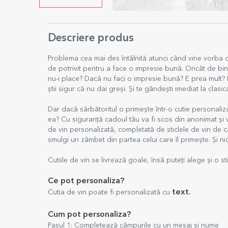
Descriere produs
Problema cea mai des întâlnită atunci când vine vorba d
de potrivit pentru a face o impresie bună. Oricât de bin
nu-i place? Dacă nu faci o impresie bună? E prea mult? E
știi sigur că nu dai greși. Și te gândești imediat la clasica
Dar dacă sărbătoritul o primește într-o cutie personaliz
ea? Cu siguranță cadoul tău va fi scos din anonimat și 
de vin personalizată, completată de sticlele de vin de ca
smulgi un zâmbet din partea celui care îl primește. Și ni
Cutiile de vin se livrează goale, însă puteți alege și o st
Ce pot personaliza?
text.
Cutia de vin poate fi personalizată cu
Cum pot personaliza?
Pasul 1: Completează câmpurile cu un mesaj și nume