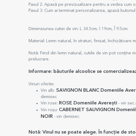
Pasul 2: Apasă pe previzualizare pentru a vedea cum o 
Pasul 3: Cum ai terminat personalizarea, apasă butonu
Dimensiunea cutiei de vin: L 34.5cm, l 19cm, Î 9.5cm.
Material: Lemn natural, în straturi, finisat, închizătoare 
Notă: Fiind din lemn natural, cutiile de vin pot conține 
prelucrare.
Informare: băuturile alcoolice se comercialize
Vinuri oferite:
SAVIGNON BLANC Domeniile Aver
Vin alb:
demisec
ROSE Domeniile Averești
Vin rose:
- vin sec 
CABERNET SAUVIGNON Domeniil
Vin roșu:
NOIR
- vin demisec
Notă: Vinul nu se poate alege. În funcție de st