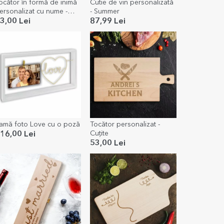
ocător în formă de inimă
Cutie de vin personalizată
ersonalizat cu nume -
- Summer
ubire
3,00 Lei
87,99 Lei
amă foto Love cu o poză
Tocător personalizat -
Cuțite
16,00 Lei
53,00 Lei