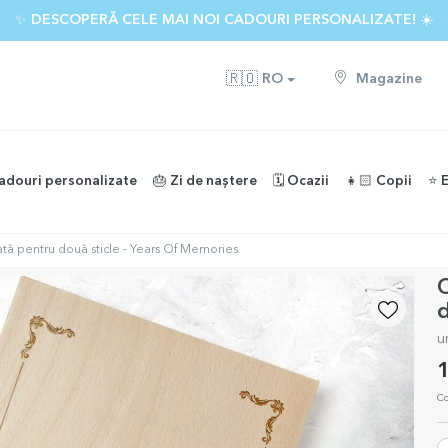
✨ DESCOPERĂ CELE MAI NOI CADOURI PERSONALIZATE! ☀️
🇷🇴
RO
Magazine
adouri personalizate
🎂 Zi de naștere
🗓️ Ocazii
👧🏻 Copii
⭐️ 
ată pentru două sticle - Years Of Memories
C
d
u
1
Co