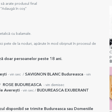
să arate produsul final
l "Adaugă în coș"
metalică cu balamale.
mici pete de la noduri, apărute în mod obișnuit în procesul de
C
p
ază doar persoanelor peste 18 ani.
m
8
ești
SAVIGNON BLANC Budureasca
- vin sec /
- vin
ROSE
BUDUREASCA
/
- vin demisec
e Averești
BUDUREASCA EXUBERANT
- vin sec /
ocul disponibil se trimite Budureasca sau Domeniile