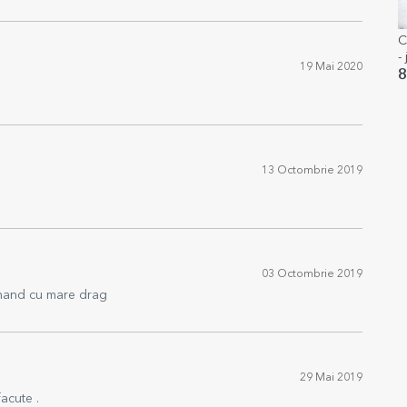
C
-
19 Mai 2020
8
13 Octombrie 2019
03 Octombrie 2019
omand cu mare drag
29 Mai 2019
facute .