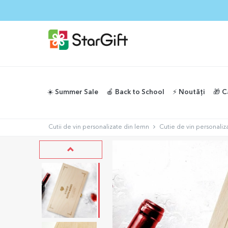
☀️ Summer Sale
🍎 Back to School
⚡️ Noutăți
🎁 C
Cutii de vin personalizate din lemn
Cutie de vin personaliz