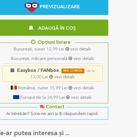
PREVIZUALIZARE
ADAUGĂ ÎN COȘ
Opțiuni livrare
București, curier 12,99 Lei
vezi detalii
București, ridicare personală
vezi detalii
Easybox / FANbox
MAI COMOD
de la
13,00 Lei
vezi detalii
România, curier 15,99 Lei
vezi detalii
Europa de la 26,99 Lei
vezi detalii
Contact
Ai întrebări? Scrie-ne aici și îți răspundem rapid.
e-ar putea interesa și ...