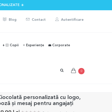
ONALIZATE ☀️
Blog
Contact
Autentificare
👧🏻 Copii
⭐️ Experiențe
💼 Corporate
0
iocolată personalizată cu logo,
oză și mesaj pentru angajați