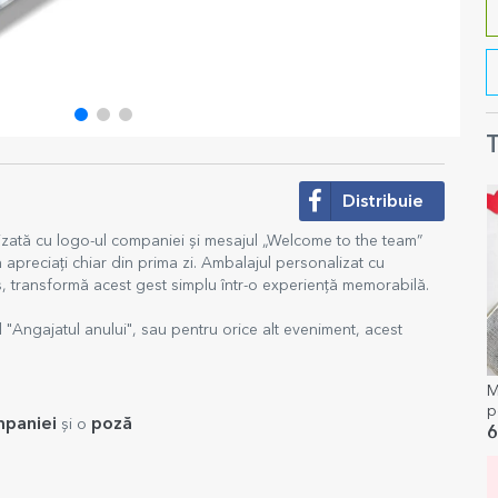
T
Distribuie
lizată cu logo-ul companiei și mesajul „Welcome to the team”
 apreciați chiar din prima zi. Ambalajul personalizat cu
os, transformă acest gest simplu într-o experiență memorabilă.
ul "Angajatul anului", sau pentru orice alt eveniment, acest
M
p
mpaniei
poză
și o
t
6