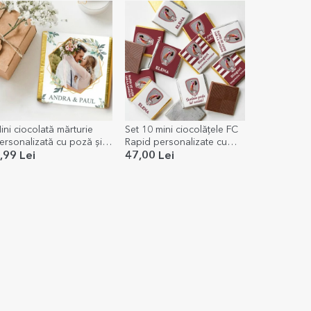
ini ciocolată mărturie
Set 10 mini ciocolățele FC
ersonalizată cu poză și
Rapid personalizate cu
text - Elegance
poze și mesaj
,99 Lei
47,00 Lei