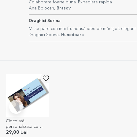
Colaborare foarte buna. Expediere rapida
Ana Bolocan,
Brasov
Draghici Sorina
Mi se pare cea mai frumoasă idee de mărțișor, elegant 
Draghici Sorina,
Hunedoara
Ciocolată
personalizată cu
logo, poză și mesaj
29,00 Lei