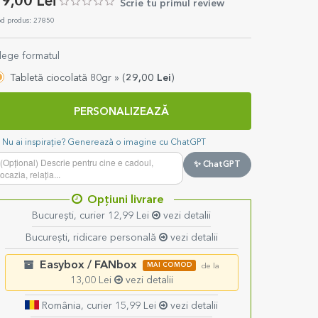
9,00 Lei
Scrie tu primul review
d produs: 27850
lege formatul
Tabletă ciocolată 80gr »
(
29,00
Lei
)
PERSONALIZEAZĂ
Nu ai inspirație? Generează o imagine cu ChatGPT
✨ ChatGPT
Opțiuni livrare
București, curier 12,99 Lei
vezi detalii
București, ridicare personală
vezi detalii
Easybox / FANbox
MAI COMOD
de la
13,00 Lei
vezi detalii
România, curier 15,99 Lei
vezi detalii