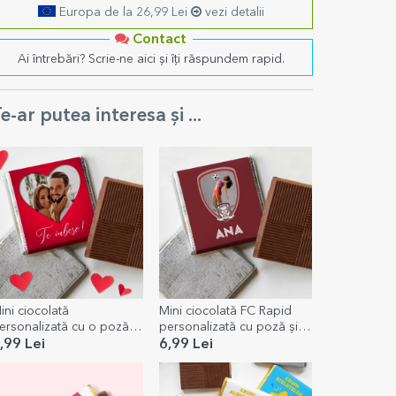
Europa de la 26,99 Lei
vezi detalii
Contact
Ai întrebări? Scrie-ne aici și îți răspundem rapid.
e-ar putea interesa și ...
ini ciocolată
Mini ciocolată FC Rapid
ersonalizată cu o poză și
personalizată cu poză și
ext - Heart
nume
,99 Lei
6,99 Lei