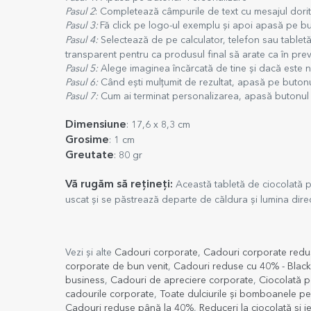
Pasul 2
: Completează câmpurile de text cu mesajul dori
Pasul 3:
Fă click pe logo-ul exemplu și apoi apasă pe b
Pasul 4:
Selectează de pe calculator, telefon sau tabletă 
transparent pentru ca produsul final să arate ca în prev
Pasul 5:
Alege imaginea încărcată de tine și dacă este n
Pasul 6:
Când ești mulțumit de rezultat, apasă pe butonu
Pasul 7:
Cum ai terminat personalizarea, apasă butonul "
Dimensiune
: 17,6 x 8,3 cm
Grosime
: 1 cm
Greutate
: 80 gr
Vă rugăm să rețineți:
Această tabletă de ciocolată po
uscat și se păstrează departe de căldura și lumina direc
Vezi și alte
Cadouri corporate
,
Cadouri corporate redus
corporate de bun venit
,
Cadouri reduse cu 40% - Black
business
,
Cadouri de apreciere corporate
,
Ciocolată p
cadourile corporate
,
Toate dulciurile și bomboanele pe
Cadouri reduse până la 40%
,
Reduceri la ciocolată și 