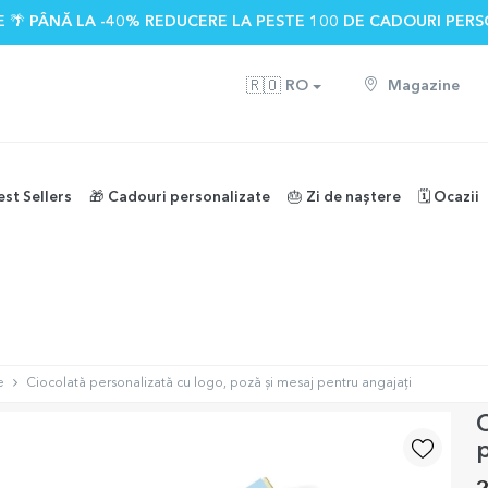
 🌴 PÂNĂ LA -40% REDUCERE LA PESTE 100 DE CADOURI PERS
🇷🇴
RO
Magazine
est Sellers
🎁 Cadouri personalizate
🎂 Zi de naștere
🗓️ Ocazii
e
Ciocolată personalizată cu logo, poză și mesaj pentru angajați
C
p