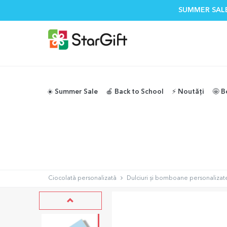
SUMMER SALE
☀️ Summer Sale
🍎 Back to School
⚡️ Noutăți
🤩 B
Ciocolată personalizată
Dulciuri și bomboane personalizat