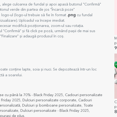
t, alege culoarea de fundal și apoi apasă butonul "Confirmă"
utonul verde din partea de jos "Încarcă poze"
.png
logo-ul (logo-ul trebuie să fie în format
cu fundal
izualizare). Uploadul va începe imediat.
ecesar modifică poziționarea, zoom-ul sau rotația.
l "Confirmă" și fă click pe poză, urmând pașii de mai sus
Finalizare" și adaugă produsul în coș.
M
p
m
9
ate conține lapte, soia și nuci. Se depozitează într-un loc
tă a soarelui.
e cu până la 70% - Black Friday 2025
,
Cadouri personalizate
 Friday 2025
,
Dulciuri personalizate corporate
,
Cadouri
C
ersonalizată
,
Dulciuri și bomboane personalizate
,
Toate
p
rsonalizate
,
Dulciuri personalizate - Black Friday 2025
,
p
8
iepurași de pluș
.