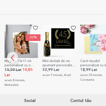
pentru angajați
Mini sticluță de vin
Card răzuibil
Vin spumant
spumant personalizat
personalizat cu mesaj
personalizat cu te
cu text pentru zi de
- Gender reveal
Elegant
32,99 Lei
18,99 Lei
79,99 Lei
naștere - Gold
acum 9 minute, Arad
acum 28 minute,
acum 40 minute, A
Constanta
Social
Contul tău