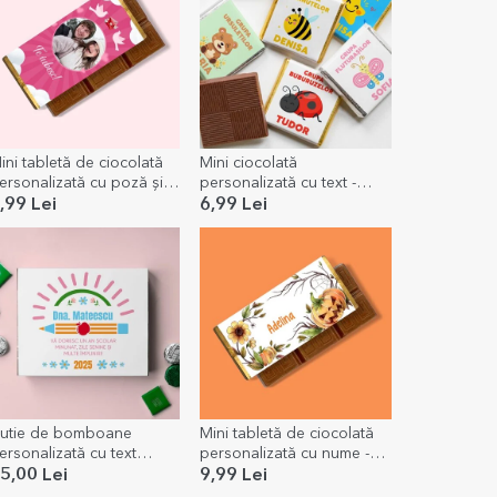
ini tabletă de ciocolată
Mini ciocolată
ersonalizată cu poză și
personalizată cu text -
esaj - Iubire
Grădiniță
,99 Lei
6,99 Lei
utie de bomboane
Mini tabletă de ciocolată
ersonalizată cu text
personalizată cu nume -
entru început de an
Halloween
5,00 Lei
9,99 Lei