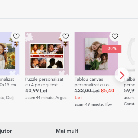
-30%
onalizat
Tablou canvas
Halbă de bere
Diplom
text -
personalizat cu o
personalizată cu
person
poză
mesaj - Berea
grafica
122,00 Lei
85,40
59,99 Lei
12,00
Contează!
Lei
te, Arges
acum 56 minute,
acum 1 
Constanta
acum 49 minute, Ilfov
jutor
Mai mult