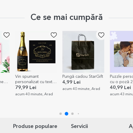
Ce se mai cumpără
Pungă cadou StarGift
Puzzle personalizat
Puzzle pers
xt -
cu o poză 20x15 cm
cu 4 poze și 
4,99 Lei
Moments
40,99 Lei
40,99 Lei
acum 40 minute, Arad
rad
acum 43 minute, Dolj
acum 44 minu
Produse populare
Servicii
A