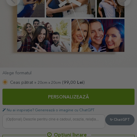
Alege formatul
Ceas pătrat »
(
99,00
Lei
)
20cm x 20cm
PERSONALIZEAZĂ
Nu ai inspirație? Generează o imagine cu ChatGPT
✨ ChatGPT
Opțiuni livrare