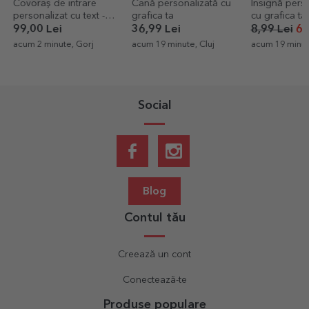
Cană personalizată cu
Insignă personalizată
Breloc pers
grafica ta
cu grafica ta
nume și me
36,99 Lei
8,99 Lei
6,29 Lei
36,00 Lei
acum 19 minute, Cluj
acum 19 minute, Bulgaria
acum 21 min
Social
Blog
Contul tău
Creează un cont
Conectează-te
Produse populare