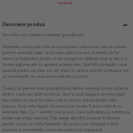
eticheta
Descriere produs
Un cadou mic pentru momente grandioase.
Amintirile sunt poate cele mai prețioase cadouri pe care le putem
primi în această viață, iar pozele care ni le evocă merită să fie
mereu la îndemână pentru a ne smulge un zâmbet chiar și într-o zi
foarte aglomerată. În sprijinul acestei idei, StarGift a pregătit ceva
special pentru cei care vor să ofere în cadou amintiri prețioase într-
un mod inedit: un ceas personalizat cu poze!
Ceasul de perete este probabil unul dintre cele mai privite obiecte
dintr-o casă sau dintr-un birou, deci te poți asigura că minunatul
tău cadou nu zace în vreun colț al casei și adună praful. Mai
presus, însă, este faptul că acest ceas poate fi personalizat cu
amintirile tale. Cu 7 amintiri, mai precis, care sunt dispuse estetic pe
toată suprafața ceasului. Poți alege absolut ce poze îți dorești
pentru a face un colaj fantastic din poze care creează o mică
poveste a momentelor minunate petrecute împreună.