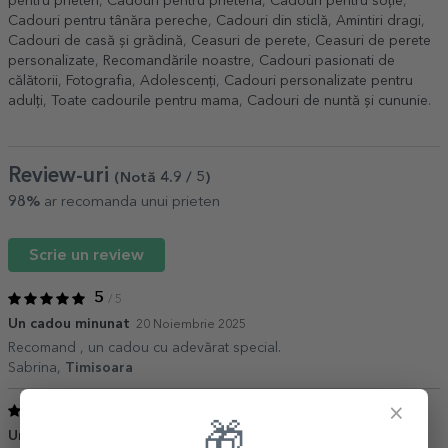
pentru prieten
,
Cadouri pentru prietenă
,
Cadouri pentru soție
,
Cadouri pentru tânăra pereche
,
Cadouri din sticlă
,
Amintiri dragi
,
Cadouri de casă și grădină
,
Ceasuri de perete
,
Ceasuri de perete
personalizate
,
Recomandările noastre
,
Cadouri pasionati de
călătorii
,
Fotografia
,
Adolescenți
,
Cadouri personalizate pentru
adulți
,
Toate cadourile pentru mama
,
Cadouri de nuntă și cununie
.
Review-uri
(Notă
4.9
/ 5
)
98%
ar recomanda unui prieten
Scrie un review
5
/ 5
Un cadou minunat
20 Noiembrie 2025
Recomand , un cadou cu adevărat special.
Sabrina,
Timisoara
×
5
/ 5
🎁
Un cadou minunat
18 Decembrie 2024