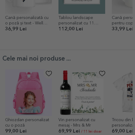
Cană personalizată cu
Tablou landscape
Cană person
o poză și text - Well
personalizat cu 11
pentru copii
done mum
poze model numărul 47
Trenuleț
36,99 Lei
112,00 Lei
33,99 Lei
și mesaj text
Cele mai noi produse ...
Ghiozdan personalizat
Vin personalizat cu
Tricou din 
cu o poză
mesaj - Mrs & Mr
personalizat
Pensionar, șt
99,00 Lei
69,99 Lei
69,00 Lei
/ 11 lei doar