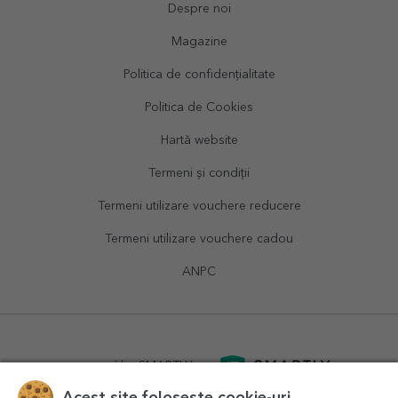
Despre noi
Magazine
Politica de confidențialitate
Politica de Cookies
Hartă website
Termeni și condiții
Termeni utilizare vouchere reducere
Termeni utilizare vouchere cadou
ANPC
powered by
SMARTLY.ro
Acest site folosește cookie-uri