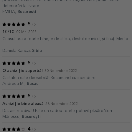
deteriorări la livrare
EMILIA,
Bucuresti
5
/ 5
10/10
09 Mai 2023
Ceasul arata foarte bine, e de sticla, destul de micuț și finuț. Merita
!
Daniela Kanczi,
Sibiu
5
/ 5
O achiziție superbă!
30 Noiembrie 2022
Calitatea este deosebită! Recomand cu incredere!
Andreea M.,
Bacau
5
/ 5
Achiziție bine aleasă
28 Noiembrie 2022
Da, am recidivat! Este un cadou foarte potrivit pt.sărbători
Mănescu,
București
4
/ 5