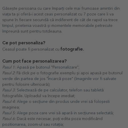
Găsește persoana cu care împarți cele mai frumoase amintiri din
viața ta și oferă-i acest ceas personalizat cu 7 poze care îi va
spune în fiecare secundă că indiferent de cât de rapid va trece
timpul, prietenia voastră și momentele memorabile petrecute
împreună sunt pentru totdeauna.
Ce pot personaliza?
fotografie.
Ceasul poate fi personalizat cu
Cum pot face personalizarea?
Pasul 1:
Apasă pe butonul "Personalizare";
Pasul 2
: Fă click pe o fotografie exemplu și apoi apasă pe butonul
verde din partea de jos "Încarcă poze" (Imaginile vor fi salvate
pentru folosire ulterioară);
Pasul 3:
Selectează de pe calculator, telefon sau tabletă
fotografiile. Uploadul va începe imediat;
Pasul 4:
Alege o secțiune din produs unde vrei să foloșesti
imaginea;
Pasul 5:
Alege poza care vrei să apară in secțiunea selectată;
Pasul 6:
Dacă este necesar, poți edita poza modificând
pozitionarea, zoom-ul sau rotația;