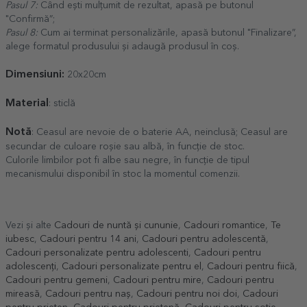
Pasul 7:
Când ești mulțumit de rezultat, apasă pe butonul
"Confirmă”;
Pasul 8:
Cum ai terminat personalizările, apasă butonul "Finalizare”,
alege formatul produsului și adaugă produsul în coș.
Dimensiuni:
20x20cm
Material
: sticlă
Notă
: Ceasul are nevoie de o baterie AA, neinclusă; Ceasul are
secundar de culoare roșie sau albă, în funcție de stoc.
Culorile limbilor pot fi albe sau negre, în funcție de tipul
mecanismului disponibil în stoc la momentul comenzii.
Vezi și alte
Cadouri de nuntă și cununie
,
Cadouri romantice
,
Te
iubesc
,
Cadouri pentru 14 ani
,
Cadouri pentru adolescentă
,
Cadouri personalizate pentru adolescenti
,
Cadouri pentru
adolescenți
,
Cadouri personalizate pentru el
,
Cadouri pentru fiică
,
Cadouri pentru gemeni
,
Cadouri pentru mire
,
Cadouri pentru
mireasă
,
Cadouri pentru naș
,
Cadouri pentru noi doi
,
Cadouri