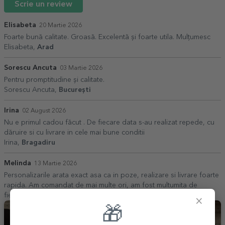
Scrie un review
Elisabeta
20 Martie 2026
Foarte bună calitate. Groasă. Excelentă și foarte utila. Mulțumesc
Elisabeta,
Arad
Sorescu Ancuta
03 Martie 2026
Pentru promptitudine și calitate.
Sorescu Ancuta,
București
Irina
02 August 2026
Nu e primul cadou făcut . De fiecare data s-au realizat repede, cu
dăruire si cu livrare in cele mai bune conditii
Irina,
Bragadiru
Melinda
13 Martie 2026
Personalizarile arata exact asa ca in poze, realizare si livrare foarte
rapida. Am comandat de mai multe ori, am fost multumita de
fiecare data.
×
🎁