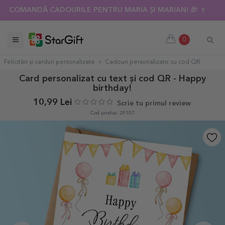
COMANDĂ CADOURILE PENTRU MARIA ȘI MARIAN! 🎁 🍷
0
Felicitări și carduri personalizate
Cadouri personalizate cu cod QR
Card personalizat cu text și cod QR - Happy
birthday!
10,99 Lei
Scrie tu primul review
Cod produs: 29107