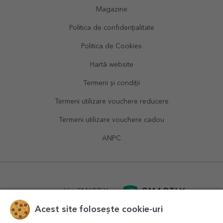
Magazine
Politica de confidențialitate
Politica de Cookies
Hartă website
Termeni și condiții
Termeni utilizare vouchere reducere
Termeni utilizare vouchere cadou
ANPC
powered by
SMARTLY.ro
Acest site folosește cookie-uri
logistics by
APACARGO.com