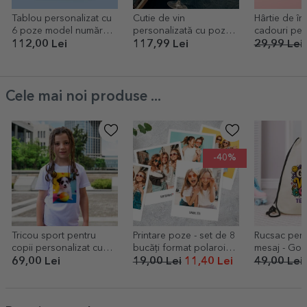
Tablou personalizat cu
Cutie de vin
Hârtie de î
6 poze model numărul
personalizată cu poză
cadouri pers
1 și mesaj text
și text - Te iubesc în 100
model flami
112,00 Lei
117,99 Lei
29,99 Lei
de limbi
în chenar
Cele mai noi produse ...
-40%
Tricou sport pentru
Printare poze - set de 8
Rucsac pers
copii personalizat cu
bucăți format polaroid
mesaj - Goo
poză portret
10x12cm
only
69,00 Lei
19,00 Lei
11,40 Lei
49,00 Lei