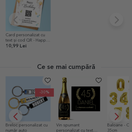
Card personalizat cu
text și cod QR - Happy
birthday!
10,99 Lei
Ce se mai cumpără
-30%
 personalizat cu
Vin spumant
Baloane - Cifre aurii
 auto
personalizat cu text
35cm