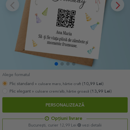
Alege formatul
Plic standard »
(
10,99
Lei
)
culoare maro, hârtie craft
Plic elegant »
(
13,99
Lei
)
culoare crem/alb, hârtie groasă
PERSONALIZEAZĂ
Opțiuni livrare
București, curier 12,99 Lei
vezi detalii