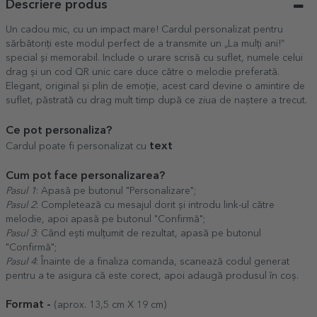
Descriere produs
Un cadou mic, cu un impact mare! Cardul personalizat pentru
sărbătoriți este modul perfect de a transmite un „La mulți ani!”
special și memorabil. Include o urare scrisă cu suflet, numele celui
drag și un cod QR unic care duce către o melodie preferată.
Elegant, original și plin de emoție, acest card devine o amintire de
suflet, păstrată cu drag mult timp după ce ziua de naștere a trecut.
Ce pot personaliza?
text
Cardul poate fi personalizat cu
Cum pot face personalizarea?
Pasul 1
: Apasă pe butonul "Personalizare";
Pasul 2
: Completează cu mesajul dorit și introdu link-ul către
melodie, apoi apasă pe butonul "Confirmă";
Pasul 3
: Când ești mulțumit de rezultat, apasă pe butonul
"Confirmă";
Pasul 4
: Înainte de a finaliza comanda, scanează codul generat
pentru a te asigura că este corect, apoi adaugă produsul în coș.
Format -
(aprox. 13,5 cm X 19 cm)