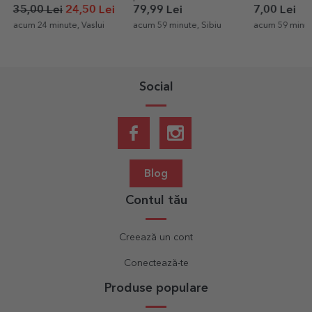
pentru zi de naștere -
 Lei
24,50 Lei
79,99 Lei
7,00 Lei
Gold
4 minute, Vaslui
acum 59 minute, Sibiu
acum 59 minute, Sibiu
Social
Blog
Contul tău
Creează un cont
Conectează-te
Produse populare