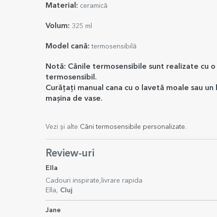
Material:
ceramică
Volum:
325 ml
Model cană:
termosensibilă
Notă: Cănile termosensibile sunt realizate cu o 
termosensibil.
Curățați manual cana cu o lavetă moale sau un b
mașina de vase.
Vezi și alte
Căni termosensibile personalizate
.
Review-uri
Ella
Cadouri inspirate,livrare rapida
Ella,
Cluj
Jane