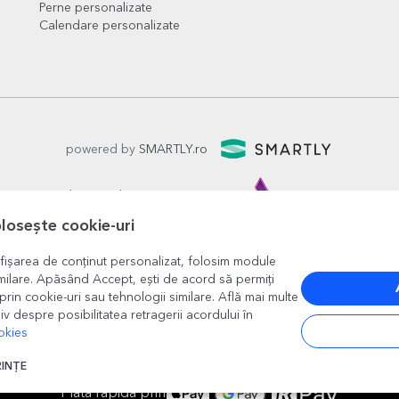
Perne personalizate
Calendare personalizate
powered by
SMARTLY.ro
logistics by
APACARGO.com
olosește cookie-uri
fișarea de conținut personalizat, folosim module
milare. Apăsând Accept, ești de acord să permiți
prin cookie-uri sau tehnologii similare. Află mai multe
iv despre posibilitatea retragerii acordului în
okies
București
, strada
Copilului nr. 6-12, parter
,
Sector 1
, cod posta
www.stargift.ro
RINȚE
STARGIFT SRL
, cod fiscal
40077992
Plată rapidă prin