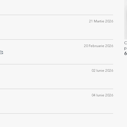
21 Martie 2026
C
20 Februarie 2026
p
🥰
P
6
02 Iunie 2026
04 Iunie 2026