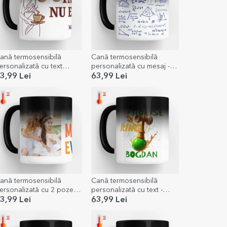
ană termosensibilă
Cană termosensibilă
ersonalizată cu text
personalizată cu mesaj -
entru avocați
Profesor de Matematică
3,99 Lei
63,99 Lei
ană termosensibilă
Cană termosensibilă
ersonalizată cu 2 poze -
personalizată cu text -
est mom ever!
Lighthouse King
3,99 Lei
63,99 Lei