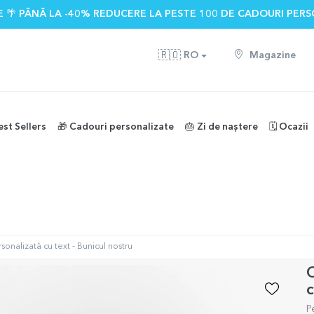
 🌴 PÂNĂ LA -40% REDUCERE LA PESTE 100 DE CADOURI PERS
🇷🇴
RO
Magazine
est Sellers
🎁 Cadouri personalizate
🎂 Zi de naștere
🗓️ Ocazii
onalizată cu text - Bunicul nostru
C
c
P