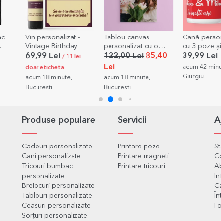
ac
Vin personalizat -
Tablou canvas
Cană person
Vintage Birthday
personalizat cu o
cu 3 poze și 
poză
model toart
69,99 Lei
122,00 Lei
85,40
39,99 Lei
/ 11 lei
de inimă
Lei
acum 42 minu
doar eticheta
Giurgiu
acum 18 minute,
acum 18 minute,
Bucuresti
Bucuresti
Produse populare
Servicii
A
Cadouri personalizate
Printare poze
S
Cani personalizate
Printare magneti
C
Tricouri bumbac
Printare tricouri
Ab
personalizate
In
Brelocuri personalizate
Ca
Tablouri personalizate
În
Ceasuri personalizate
Fo
Sorțuri personalizate