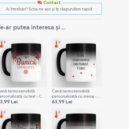
Contact
Ai întrebări? Scrie-ne aici și îți răspundem rapid.
e-ar putea interesa și ...
ană termosensibilă
Cană termosensibilă
ersonalizată cu text - Cea
personalizată cu mesaj -
ai bună bunică
Love
3,99 Lei
63,99 Lei