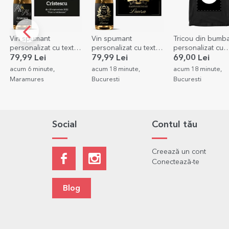
Vin spumant
Vin spumant
Tricou din bumb
personalizat cu text -
personalizat cu text -
personalizat cu
Celebrating life
Royalty
grafica ta portret
79,99 Lei
79,99 Lei
69,00 Lei
acum 6 minute,
acum 18 minute,
acum 18 minute,
Maramures
Bucuresti
Bucuresti
Social
Contul tău
Creează un cont
Conectează-te
Blog