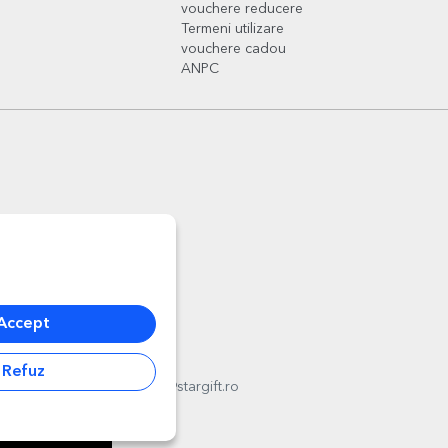
vouchere reducere
Termeni utilizare
vouchere cadou
ANPC
Accept
Refuz
l
012178
,
email:
contact@stargift.ro