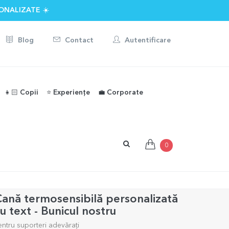
ONALIZATE ☀️
Blog
Contact
Autentificare
👧🏻 Copii
⭐️ Experiențe
💼 Corporate
0
ană termosensibilă personalizată
u text - Bunicul nostru
entru suporteri adevărați