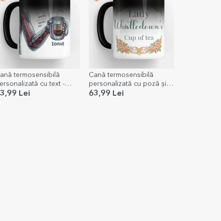
ană termosensibilă
Cană termosensibilă
ersonalizată cu text -
personalizată cu poză și
rogramator
text - Bridgerton Aestethic
3,99 Lei
63,99 Lei