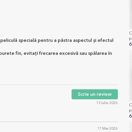
C
p
peliculă specială pentru a păstra aspectul și efectul
p
6
urete fin, evitați frecarea excesivă sau spălarea în
Scrie un review
13 Iulie 2026
C
p
B
6
17 Mai 2026