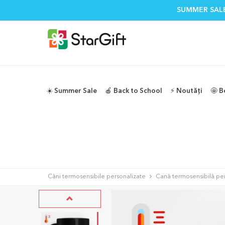
SUMMER SALE
☀️ Summer Sale
🍎 Back to School
⚡️ Noutăți
🤩 B
Căni termosensibile personalizate
Cană termosensibilă pers