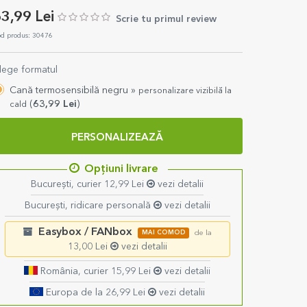
3,99 Lei
Scrie tu primul review
d produs: 30476
lege formatul
Cană termosensibilă negru »
personalizare vizibilă la
(
63,99
Lei
)
cald
PERSONALIZEAZĂ
Opțiuni livrare
București, curier 12,99 Lei
vezi detalii
București, ridicare personală
vezi detalii
Easybox / FANbox
MAI COMOD
de la
13,00 Lei
vezi detalii
România, curier 15,99 Lei
vezi detalii
Europa de la 26,99 Lei
vezi detalii