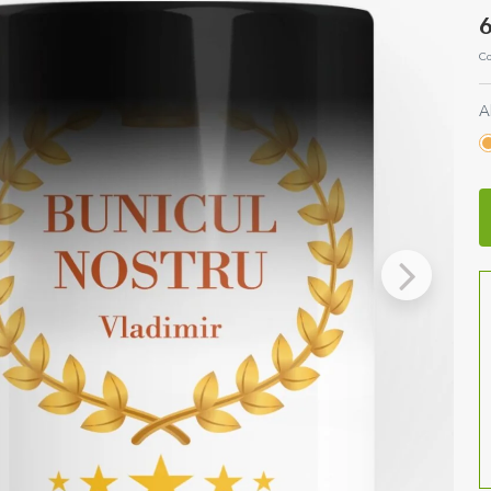
6
Co
A