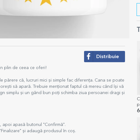
T
Distribuie
n plin de ceea ce oferi!
părere că, lucruri mici și simple fac diferența. Cana se poate
orești să apară. Trebuie menționat faptul că mereu când își vă
ign simplu și un gând bun poți schimba ziua persoanei dragi și
C
p
m
6
, apoi apasă butonul "Confirmă".
"Finalizare" și adaugă produsul în coș.