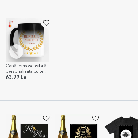
Cană termosensibilă
personalizată cu text
- Bunicul nostru
63,99 Lei