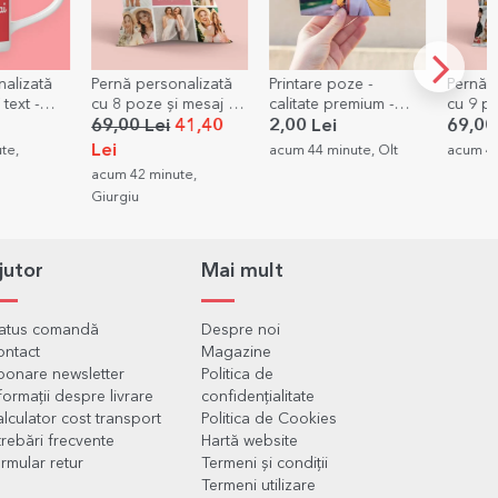
alizată
Pernă personalizată
Printare poze -
Pernă 
text -
cu 8 poze și mesaj -
calitate premium -
cu 9 po
ă în formă
format mare
format 9x13cm
mare
69,00 Lei
41,40
2,00 Lei
69,00
Lei
te,
acum 44 minute, Olt
acum 44
acum 42 minute,
Giurgiu
jutor
Mai mult
tatus comandă
Despre noi
ontact
Magazine
onare newsletter
Politica de
formații despre livrare
confidențialitate
lculator cost transport
Politica de Cookies
trebări frecvente
Hartă website
rmular retur
Termeni și condiții
Termeni utilizare