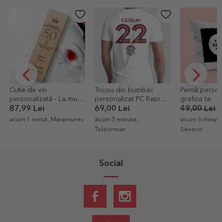
Cutie de vin
Tricou din bumbac
Pernă person
personalizată - La mulți
personalizat FC Rapid
grafica ta
ani!
cu nume și număr
87,99 Lei
69,00 Lei
49,00 Lei
2
acum 1 minut, Maramures
acum 5 minute,
acum 6 minute
Teleorman
Severin
Social