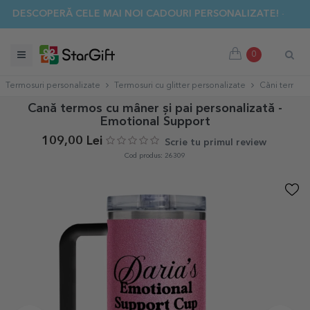
✨ DESCOPERĂ CELE MAI NOI CADOURI PERSONALIZATE! ☀️
0
Termosuri personalizate
Termosuri cu glitter personalizate
Căni termos 
Cană termos cu mâner și pai personalizată -
Emotional Support
109,00 Lei
Scrie tu primul review
Cod produs: 26309