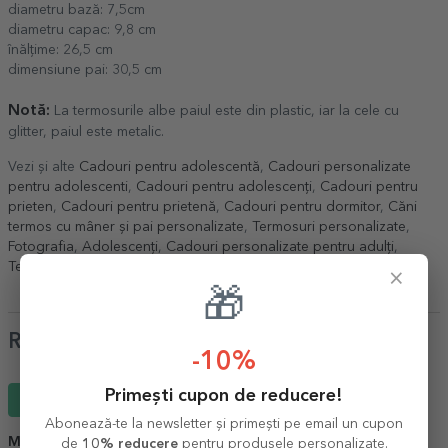
diametru bază: 7,5cm
diametru capac: 9,8 cm
înălțime: 26,5 cm
dimensiune pai: 30,5 cm
Notă:
La termosurile albe paiul este din plastic, iar la cele cu
glitter, paiul este metalic.
Vezi și alte
Cadouri pentru adolescentă
,
Cadouri personalizate
pentru adolescenti
,
Cadouri pentru adolescenți
,
Cadouri pentru
prieten
,
Cadouri pentru prietenă
,
Cadouri pentru dormitor
,
Căni
termos cu mâner și pai personalizate
,
Termosuri personalizate
,
Fotografia
,
Adolescenți
,
Cadouri personalizate pentru adulți
,
Termosuri cu glitter personalizate
.
×
🎁
Review-uri
-10%
Primești cupon de reducere!
Scrie un review
Abonează-te la newsletter și primești pe email un cupon
MC
de
10% reducere
pentru produsele personalizate.
02 Iunie 2026