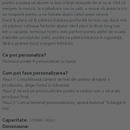
pentru a putea să ducem la bun sfârșit misiunile de zi cu zi. Chit că
mergem la muncă, la o plimbare sau la sală, e musai să avem la noi
un recipient pentru a ne hidrata atunci când avem nevoie.
Dacă îți place să îți păstrezi băutura preferată la rece sau dacă vrei
să păstrezi cafeaua fierbinte atunci când pleci la drum lung sau
într-o vacanță, termosul nostru este perfect pentru astfel de ocazii.
Datorită conceptului solid, acesta va păstra băutura în siguranță,
fără a apărea riscul scurgerii lichidului.
Ce pot personaliza?
Termosul poate fi personalizat cu nume.
Cum pot face personalizarea?
Pasul 1
: Completează câmpul de text din partea dreaptă a
produsului, alege fontul și culoarea;
Pasul 2
: Apasă pe previzualizare pentru a vedea cum o să arate
produsul final;
Pasul 3
: Cum ai terminat personalizarea, apasă butonul "Adaugă în
coș"
Capacitate
: 1200ml / 40oz
Dimensiune: