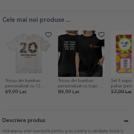
smile
Cele mai noi produse ...
Tricou din bumbac
Tricou din bumbac
Set 4 suport
personalizat cu 12
personalizat cu logo pe
pahar perso
poze și mesaj - 20 de
față și text pe spate
text - Summ
69,00 Lei
84,00 Lei
57,00 Lei
ani
Descriere produs
Hidratarea este esențială pentru a ne păstra o sănătate bună și