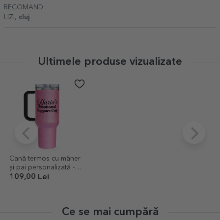
RECOMAND
LIZI,
cluj
Ultimele produse vizualizate
Cană termos cu mâner
și pai personalizată -
Emotional Support
109,00 Lei
Ce se mai cumpără