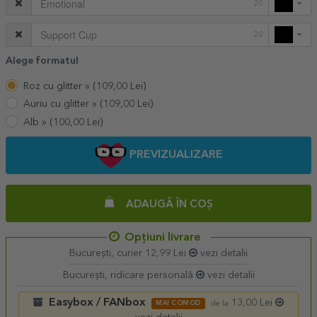
20
20
Alege formatul
Roz cu glitter »
(
109,00
Lei)
Auriu cu glitter »
(
109,00
Lei)
Alb »
(
100,00
Lei)
PREVIZUALIZARE
ADAUGĂ ÎN COȘ
Opțiuni livrare
București, curier 12,99 Lei
vezi detalii
București, ridicare personală
vezi detalii
Easybox / FANbox
13,00 Lei
MAI COMOD
de la