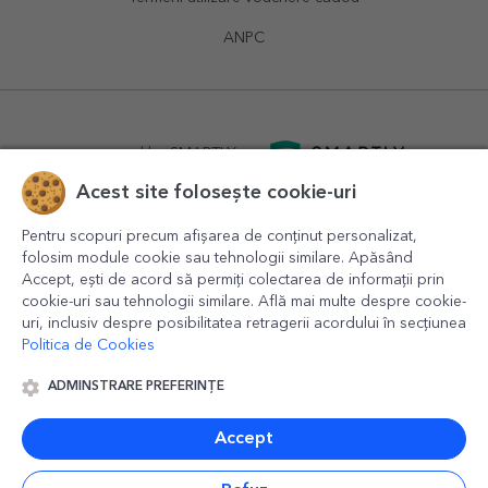
ANPC
powered by
SMARTLY.ro
Acest site folosește cookie-uri
logistics by
APACARGO.com
Pentru scopuri precum afișarea de conținut personalizat,
folosim module cookie sau tehnologii similare. Apăsând
Accept, ești de acord să permiți colectarea de informații prin
cookie-uri sau tehnologii similare. Află mai multe despre cookie-
uri, inclusiv despre posibilitatea retragerii acordului în secțiunea
Politica de Cookies
ADMINSTRARE PREFERINȚE
© 2016-2026
StarGift
Romania,
București
, strada
Copilului
nr. 6-12, parter
,
Sector 1
, cod postal
012178
,
email:
contact@stargift.ro
Accept
www.stargift.ro
STARGIFT SRL
, cod fiscal
40077992