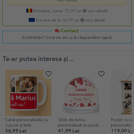
vezi detalii
România, curier 15,99 Lei
vezi detalii
Europa de la 26,99 Lei
vezi detalii
Contact
Ai întrebări? Scrie-ne aici și îți răspundem rapid.
Te-ar putea interesa și ...
Cană personalizată cu
Glob de birou
Poster cu a
3 poze și text
personalizat cu poză și
personaliza
text - You make me
în design v
36,99 Lei
41,99 Lei
119,00 Le