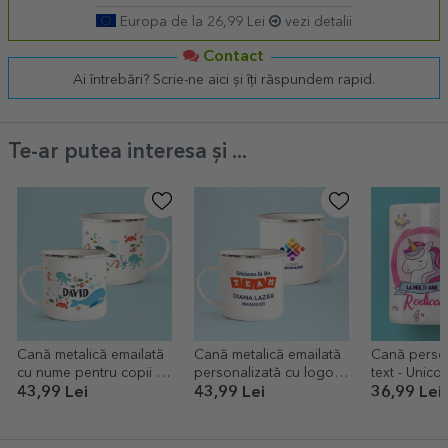
Europa de la 26,99 Lei
vezi detalii
Contact
Ai întrebări? Scrie-ne aici și îți răspundem rapid.
Te-ar putea interesa și ...
Cană metalică emailată
Cană metalică emailată
Cană person
cu nume pentru copii -
personalizată cu logo și
text - Unicor
Sea friends
mesaj - Team
43,99 Lei
43,99 Lei
36,99 Lei