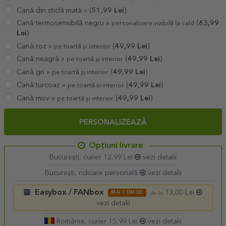
Cană din sticlă mată »
(
51,99
Lei
)
Cană termosensibilă negru »
(
63,99
personalizare vizibilă la cald
Lei
)
Cană roz »
(
49,99
Lei
)
pe toartă și interior
Cană neagră »
(
49,99
Lei
)
pe toartă și interior
Cană gri »
(
49,99
Lei
)
pe toartă și interior
Cană turcoaz »
(
49,99
Lei
)
pe toartă și interior
Cană mov »
(
49,99
Lei
)
pe toartă și interior
PERSONALIZEAZĂ
Opțiuni livrare
București, curier 12,99 Lei
vezi detalii
București, ridicare personală
vezi detalii
Easybox / FANbox
13,00 Lei
MAI COMOD
de la
vezi detalii
România, curier 15,99 Lei
vezi detalii