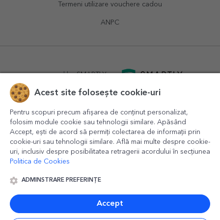
Termeni utilizare vouchere cadou
ANPC
powered by
SMARTLY.ro
Acest site folosește cookie-uri
logistics by
APACARGO.com
Pentru scopuri precum afișarea de conținut personalizat,
folosim module cookie sau tehnologii similare. Apăsând
Accept, ești de acord să permiți colectarea de informații prin
cookie-uri sau tehnologii similare. Află mai multe despre cookie-
uri, inclusiv despre posibilitatea retragerii acordului în secțiunea
Politica de Cookies
ADMINSTRARE PREFERINȚE
© 2016-2026
StarGift
Romania,
București
, strada
Copilului
nr. 6-12, parter
,
Sector 1
, cod postal
012178
,
email:
contact@stargift.ro
Accept
www.stargift.ro