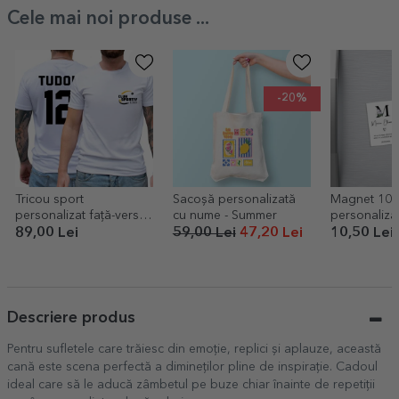
Cele mai noi produse ...
-20%
Tricou sport
Sacoșă personalizată
Magnet 10x
personalizat față-verso
cu nume - Summer
personaliza
cu logo, nume și număr
și text - Măr
89,00 Lei
59,00 Lei
47,20 Lei
10,50 Lei
botez
Descriere produs
Pentru sufletele care trăiesc din emoție, replici și aplauze, această
cană este scena perfectă a dimineților pline de inspirație. Cadoul
ideal care să le aducă zâmbetul pe buze chiar înainte de repetiții