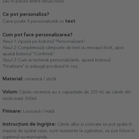
sau în pauza dintre două roluri.
Ce pot personaliza?
text
Cana poate fi personalizată cu
Cum pot face personalizarea?
Pasul 1:
Apasă pe butonul "Personalizare".
Pasul 2:
Completează câmpurile de text cu mesajul dorit, apoi
apasă butonul "Confirmă".
Pasul 3:
Cum ai terminat personalizările, apasă butonul
"Finalizare" și adaugă produsul în coș.
Material:
ceramică / sticlă
Volum:
Cănile ceramice au o capacitate de 325 ml, iar cănile din
sticlă mată 300ml.
Finisare:
Lucioasă / mată
Instrucțiuni de îngrijire:
Cănile albe și colorate se pot spăla în
mașina de spălat vase, sunt rezistente la zgârieturi, se pot folosi în
cuptorul cu microunde.