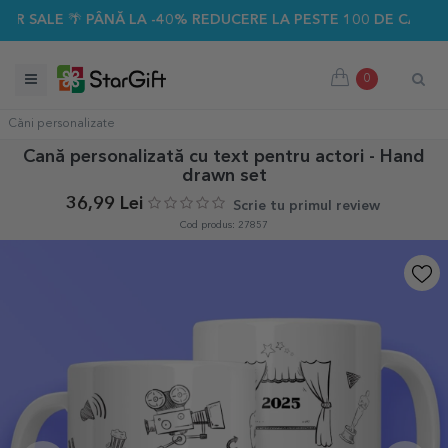
LE 🌴 PÂNĂ LA -40% REDUCERE LA PESTE 100 DE CADOURI PE
0
Căni personalizate
Cană personalizată cu text pentru actori - Hand
drawn set
36,99 Lei
Scrie tu primul review
Cod produs: 27857