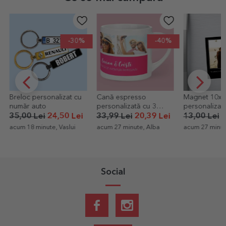
-30%
-40%
Breloc personalizat cu
Cană espresso
Magnet 10x1
număr auto
personalizată cu 3
personalizat
poze și text
și text - Mem
35,00 Lei
24,50 Lei
33,99 Lei
20,39 Lei
13,00 Lei
9
acum 18 minute, Vaslui
acum 27 minute, Alba
acum 27 minut
Social