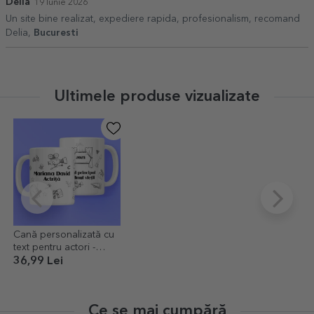
Delia
19 Iunie 2026
Un site bine realizat, expediere rapida, profesionalism, recomand
Delia,
Bucuresti
Ultimele produse vizualizate
Cană personalizată cu
text pentru actori -
Hand drawn set
36,99 Lei
Ce se mai cumpără