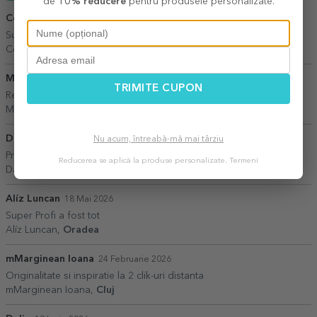
de
10% reducere
pentru produsele personalizate.
Constantinescu Flori
14 Iulie 2026
Sunteti foarte buni.
Constantinescu Flori,
București
Mihaela Manoila
01 August 2026
TRIMITE CUPON
Recomand. Am comandat și în trecut. Super cadou.
Mihaela Manoila,
Valchid
Dan
28 Aprilie 2026
Nu acum, întreabă-mă mai târziu
Promtitudine
Reducerea se aplică la produse personalizate.
Termeni
Dan,
Timisoara
Alíz Luncan
18 Mai 2026
Super Profi a fost tot
Alíz Luncan,
Oradea
mMarginean Ioana
24 Februarie 2026
Originalitate si inspiratie la 2 clik-uri distanta
mMarginean Ioana,
Cluj