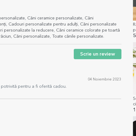
personalizate
,
Căni ceramice personalizate
,
Căni
nți
,
Cadouri personalizate pentru adulți
,
Căni personalizate
R
p
i personalizate la reducere
,
Căni ceramice colorate pe toartă
t
5
răciun
,
Căni personalizate
,
Toate cănile personalizate
.
Scrie un review
04 Noiembrie 2023
potrivită pentru a fi oferită cadou.
S
c
p
1