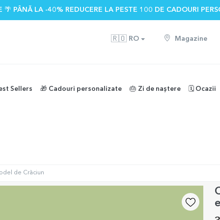
 🌴 PÂNĂ LA -40% REDUCERE LA PESTE 100 DE CADOURI PERS
🇷🇴
RO
Magazine
est Sellers
🎁 Cadouri personalizate
🎂 Zi de naștere
🗓️ Ocazii
model de Crăciun
C
e