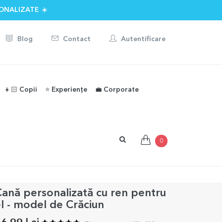
ONALIZATE ☀️
Blog
Contact
Autentificare
👧🏻 Copii
⭐️ Experiențe
💼 Corporate
0
ană personalizată cu ren pentru
l - model de Crăciun