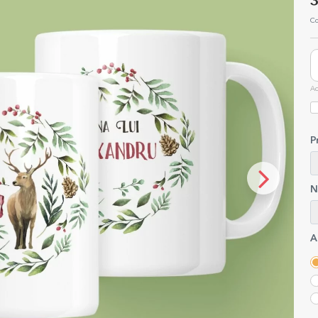
3
Co
Ac
P
N
A