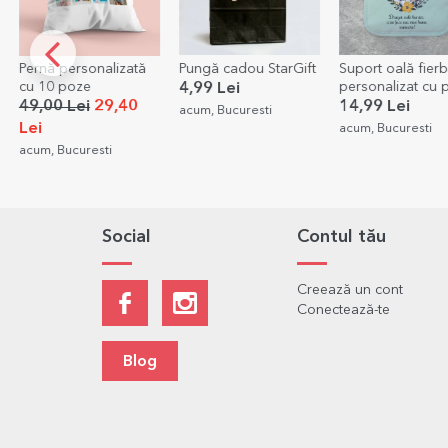
Pungă cadou StarGift
Suport oală fierbinte
Ramă foto de bir
personalizat cu poză
Melodia noastră
4,99 Lei
și text - Model flori
cod QR
14,99 Lei
65,00 Lei
acum, Bucuresti
acum, Bucuresti
acum 1 minut, Ialo
Social
Contul tău
Creează un cont
Conectează-te
Blog