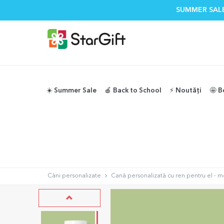
SUMMER SALE
☀️ Summer Sale
🍎 Back to School
⚡️ Noutăți
🤩 B
Căni personalizate
Cană personalizată cu ren pentru el - 