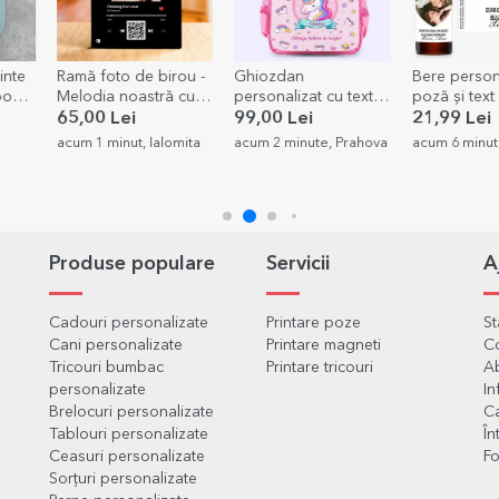
ou -
Ghiozdan
Bere personalizată cu
Felicitare
 cu
personalizat cu text -
poză și text - Love
personaliza
Unicorn
poză
99,00 Lei
21,99 Lei
10,99 Lei
mita
acum 2 minute, Prahova
acum 6 minute, Mures
acum 6 minut
Produse populare
Servicii
A
Cadouri personalizate
Printare poze
S
Cani personalizate
Printare magneti
C
Tricouri bumbac
Printare tricouri
Ab
personalizate
In
Brelocuri personalizate
Ca
Tablouri personalizate
În
Ceasuri personalizate
Fo
Sorțuri personalizate