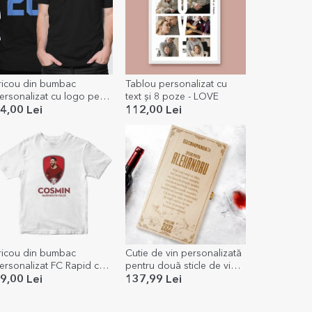
ricou din bumbac
Tablou personalizat cu
ersonalizat cu logo pe
text și 8 poze - LOVE
ață și număr pe spate
4,00 Lei
112,00 Lei
ricou din bumbac
Cutie de vin personalizată
ersonalizat FC Rapid cu
pentru două sticle de vin
oză și nume
cu logo și mesaj - La mulți
9,00 Lei
137,99 Lei
ani!