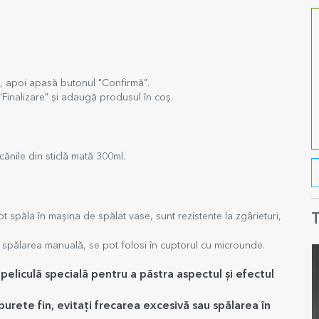
, apoi apasă butonul "Confirmă".
"Finalizare" și adaugă produsul în coș.
ănile din sticlă mată 300ml.
t spăla în mașina de spălat vase, sunt rezistente la zgârieturi,
T
 spălarea manuală, se pot folosi în cuptorul cu microunde.
peliculă specială pentru a păstra aspectul și efectul
urete fin, evitați frecarea excesivă sau spălarea în