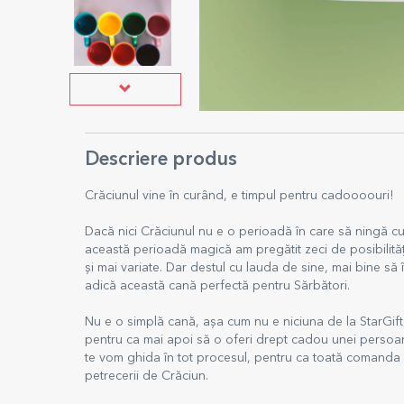
Descriere produs
Crăciunul vine în curând, e timpul pentru cadoooouri!
Dacă nici Crăciunul nu e o perioadă în care să ningă cu
această perioadă magică am pregătit zeci de posibilități 
și mai variate. Dar destul cu lauda de sine, mai bine să 
adică această cană perfectă pentru Sărbători.
Nu e o simplă cană, așa cum nu e niciuna de la StarGift
pentru ca mai apoi să o oferi drept cadou unei persoane
te vom ghida în tot procesul, pentru ca toată comanda să 
petrecerii de Crăciun.