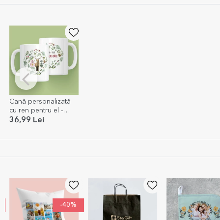
Cană personalizată
cu ren pentru el -
model de Crăciun
36,99 Lei
EXCLUSIV