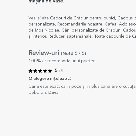
mașina de vase.
Vezi și alte
Cadouri de Crăciun pentru bunici
,
Cadouri 
personalizate
,
Recomandările noastre
,
Cafea
,
Adolesce
de Moș Nicolae
,
Căni personalizate de Crăciun
,
Cadour
și interior
,
Reduceri săptămânale
,
Toate cadourile de C
Review-uri
(Notă
5
/ 5
)
100%
ar recomanda unui prieten
5
/ 5
O alegere înțeleaptă
Cana este exact ca în poze și în plus cana are o cutiuță 
Deborah,
Deva