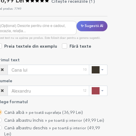
6,99 Lei
Citește recenziile (
1
)
d produs: 7749
✨ Sugestii AI
est text nu va apărea pe produs. Este folosit doar pentru a genera sugestii.
Preia textele din exemplu
Fără texte
rimul text
10
umele
12
lege formatul
Cană albă »
(
36,99
Lei)
pe toată suprafața
Cană albastru închis »
(
49,99
Lei)
pe toartă și interior
Cană albastru deschis »
(
49,99
pe toartă și interior
Lei)