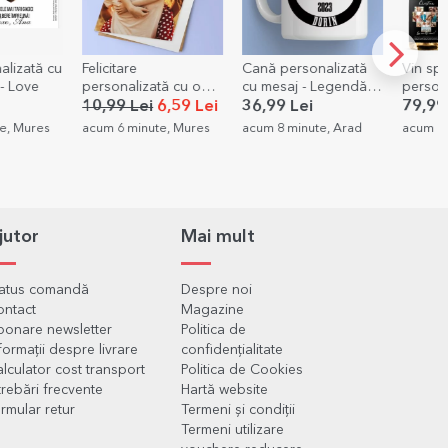
Cană personalizată
Vin spumant
Experi
tă cu o
cu mesaj - Legendă
personalizat cu 11
înălțim
pensionată
poze și mesaj
balonul
6,59 Lei
36,99 Lei
79,99 Lei
900,0
e, Mures
acum 8 minute, Arad
acum 8 minute, Arad
reducer
acum 14
Bucures
jutor
Mai mult
tatus comandă
Despre noi
ontact
Magazine
onare newsletter
Politica de
formații despre livrare
confidențialitate
lculator cost transport
Politica de Cookies
trebări frecvente
Hartă website
rmular retur
Termeni și condiții
Termeni utilizare