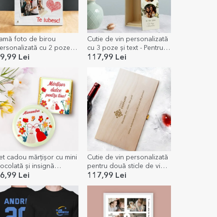
amă foto de birou
Cutie de vin personalizată
ersonalizată cu 2 poze și
cu 3 poze și text - Pentru
ext - Te iubesc!
ea
9,99 Lei
117,99 Lei
et cadou mărțișor cu mini
Cutie de vin personalizată
iocolată și insignă
pentru două sticle de vin
ersonalizată cu nume
cu logo și text - Mulțumim
6,99 Lei
117,99 Lei