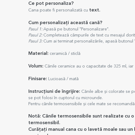
Ce pot personaliza?
text.
Cana poate fi personalizată cu
Cum personalizați această cană?
Pasul 1:
Apasă pe butonul "Personalizare".
Pasul 2:
Completează câmpurile de text cu mesajul dorit
Pasul 3:
Cum ai terminat personalizările, apasă butonul 
Material:
ceramică / sticlă
Volum:
Cănile ceramice au o capacitate de 325 ml, iar c
Finisare:
Lucioasă / mată
Instrucțiuni de îngrijire:
Cănile albe și colorate se po
se pot folosi în cuptorul cu microunde.
Pentru cănile termosensibile și cele mate se recomandă
Notă: Cănile termosensibile sunt realizate cu o 
termosensibil.
Curățați manual cana cu o lavetă moale sau un b