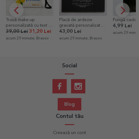
Trusă make-up
Placă de ardezie
Pungă cadou 
personalizată cu text -
gravată personalizată
4,99 Lei
Ciao bella
cu text - Family
39,00 Lei
31,20 Lei
43,00 Lei
acum 29 minut
acum 29 minute, Brasov
acum 29 minute, Brasov
Social
Blog
Contul tău
Creează un cont