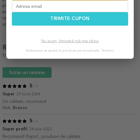
personalizate
,
Căni personalizate pentru ea
,
Toate cadourile
pentru ea
,
Căni personalizate cu text
,
Cadouri personalizate la
reducere
,
Căni ceramice colorate pe toartă și interior
,
Reduceri
TRIMITE CUPON
săptămânale
,
Căni personalizate
,
Toate cănile personalizate
.
Nu acum, întreabă-mă mai târziu
Review-uri
(Notă
5
/ 5
)
Reducerea se aplică la produse personalizate.
Termeni
100%
ar recomanda unui prieten
Scrie un review
5
/ 5
Super
25 Iunie 2024
De calitate, recomand
Nuti,
Brasov
5
/ 5
Super profi!
24 Iulie 2023
Recomand! Rapid , produse de calitate