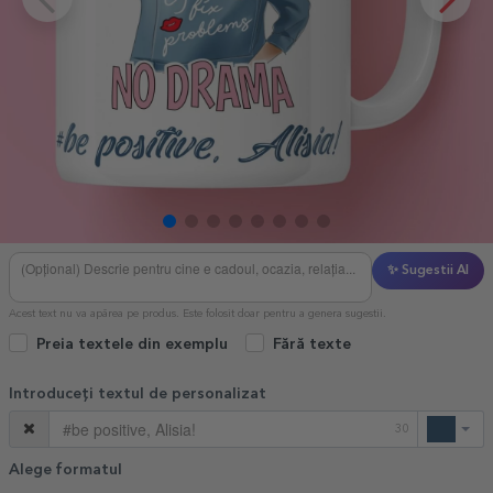
✨ Sugestii AI
Acest text nu va apărea pe produs. Este folosit doar pentru a genera sugestii.
Preia textele din exemplu
Fără texte
Introduceți textul de personalizat
30
Alege formatul