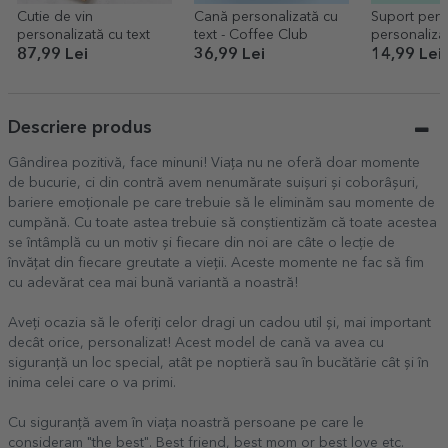
Cutie de vin
Cană personalizată cu
Suport pent
personalizată cu text
text - Coffee Club
personaliza
The cocktail
87,99 Lei
36,99 Lei
14,99 Lei
Descriere produs
Gândirea pozitivă, face minuni! Viața nu ne oferă doar momente
de bucurie, ci din contră avem nenumărate suișuri și coborâșuri,
bariere emoționale pe care trebuie să le eliminăm sau momente de
cumpănă. Cu toate astea trebuie să conștientizăm că toate acestea
se întâmplă cu un motiv și fiecare din noi are câte o lecție de
învățat din fiecare greutate a vieții. Aceste momente ne fac să fim
cu adevărat cea mai bună variantă a noastră!
Aveți ocazia să le oferiți celor dragi un cadou util și, mai important
decât orice, personalizat! Acest model de cană va avea cu
siguranță un loc special, atât pe noptieră sau în bucătărie cât și în
inima celei care o va primi.
Cu siguranță avem în viața noastră persoane pe care le
consideram "the best". Best friend, best mom or best love etc.