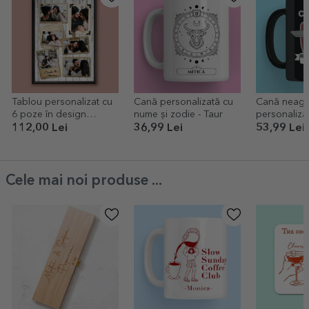
Tablou personalizat cu
Cană personalizată cu
Cană neagr
6 poze în design
nume și zodie - Taur
personaliza
vintage
112,00 Lei
36,99 Lei
53,99 Lei
Cele mai noi produse ...