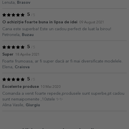
Lenuta,
Brasov
5
/ 5
O achiziție foarte buna in lipsa de idei
09 August 2021
Cana este superba! Este un cadou perfect de luat la birou!
Petronela,
Buzau
5
/ 5
Super
18 Aprilie 2021
Foarte frumoasa, ar fi super dacă ar fi mai diversificate modelele.
Elena,
Craiova
5
/ 5
Excelente produse
10 Mai 2020
Comanda a venit foarte repede,produsele sunt superbe,pt cadou
sunt nemaipomenite ,10stele ✨✨
Alina Vasile,
Giurgiu