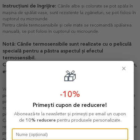
Instrucțiuni de îngrijire:
Cănile albe și colorate se pot spăla în
mașina de spălat vase, sunt rezistente la zgârieturi, se pot folosi în
cuptorul cu microunde.
Pentru cănile termosensibile și cele mate se recomandă spălarea
manuală, se pot folosi în cuptorul cu microunde.
Notă: Cănile termosensibile sunt realizate cu o peliculă
specială pentru a păstra aspectul și efectul
termosensibil.
Curățați manual cana cu o lavetă moale sau un burete fin,
×
evitați frecarea excesivă sau spălarea în mașina de vase.
🎁
Vezi și alte
Cadouri de mulțumire
,
Cadouri romantice
,
Cadouri
-10%
pentru 14 ani
,
Cadouri pentru adolescentă
,
Cadouri personalizate
pentru adolescenti
,
Cadouri pentru adolescenți
,
Cadouri pentru
Primești cupon de reducere!
colegă
,
Cadouri pentru nepoată
,
Cadouri pentru noi doi
,
Cadouri
Abonează-te la newsletter și primești pe email un cupon
pentru prietenă
,
Cadouri pentru profesoară
,
Cadouri pentru sefă
,
de
10% reducere
pentru produsele personalizate.
Cadouri pentru soră
,
Cadouri pentru soție
,
Cadouri pentru zile
reci
,
Cadouri personalizate
,
Căni personalizate
,
Cani personalizate
promo
,
Recomandările noastre
,
Cafea
,
Adolescenți
,
Cadouri
personalizate pentru adulți
,
Căni Girls' Power
,
Căni ceramice