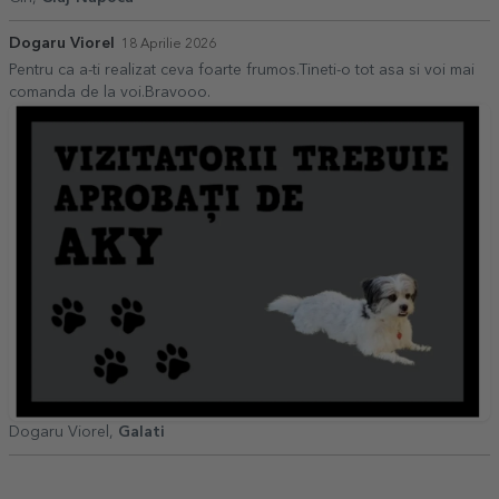
Dogaru Viorel
18 Aprilie 2026
Pentru ca a-ti realizat ceva foarte frumos.Tineti-o tot asa si voi mai
comanda de la voi.Bravooo.
Dogaru Viorel,
Galati