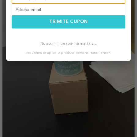
TRIMITE CUPON
Nu acum, întreabă-mă mai târziu
Reducerea se aplică la produse personalizate.
Termeni