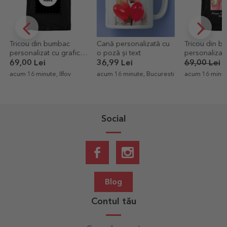
Cană personalizată cu
Tricou din bumbac
Card alumin
o poză și text
personalizat cu o poză
personalizat
tip portret și text
cu text și d
36,99 Lei
69,00 Lei
48,30 Lei
14,99 Lei
Carte Poștal
acum 16 minute, Bucuresti
acum 16 minute, Bucuresti
acum 37 minut
Social
Blog
Contul tău