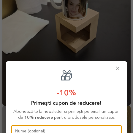
×
🎁
-10%
Primești cupon de reducere!
Abonează-te la newsletter și primești pe email un cupon
de
10% reducere
pentru produsele personalizate.