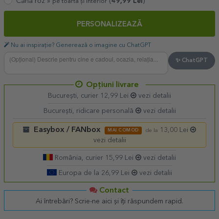
Cană roz »
(
49,99
Lei
)
pe toartă și interior
PERSONALIZEAZĂ
Nu ai inspirație? Generează o imagine cu ChatGPT
✨ ChatGPT
Opțiuni livrare
București, curier 12,99 Lei
vezi detalii
București, ridicare personală
vezi detalii
Easybox / FANbox
13,00 Lei
MAI COMOD
de la
vezi detalii
România, curier 15,99 Lei
vezi detalii
Europa de la 26,99 Lei
vezi detalii
Contact
Ai întrebări? Scrie-ne aici și îți răspundem rapid.