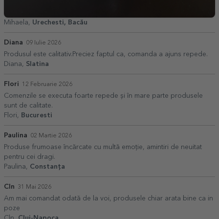
Mihaela,
Urechesti, Bacău
Diana
09 Iulie 2026
Produsul este calitativ.Preciez faptul ca, comanda a ajuns repede.
Diana,
Slatina
Flori
12 Februarie 2026
Comenzile se executa foarte repede și în mare parte produsele
sunt de calitate.
Flori,
Bucuresti
Paulina
02 Martie 2026
Produse frumoase încărcate cu multă emoție, amintiri de neuitat
pentru cei dragi.
Paulina,
Constanța
Cln
31 Mai 2026
Am mai comandat odată de la voi, produsele chiar arata bine ca in
poze
Cln,
Cluj-Napoca