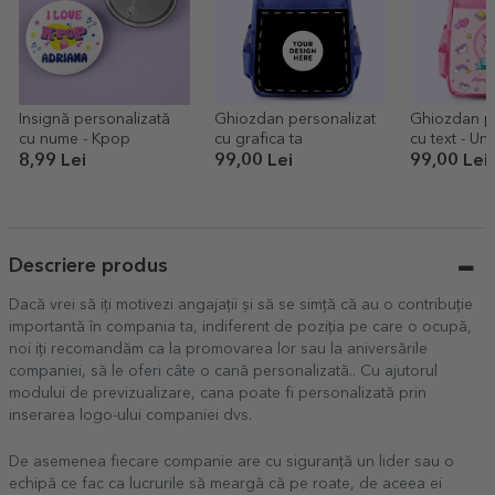
Insignă personalizată
Ghiozdan personalizat
Ghiozdan pe
cu nume - Kpop
cu grafica ta
cu text - Un
8,99 Lei
99,00 Lei
99,00 Lei
Descriere produs
Dacă vrei să iți motivezi angajații și să se simță că au o contribuție
importantă în compania ta, indiferent de poziția pe care o ocupă,
noi iți recomandăm ca la promovarea lor sau la aniversările
companiei, să le oferi câte o cană personalizată.. Cu ajutorul
modului de previzualizare, cana poate fi personalizată prin
inserarea logo-ului companiei dvs.
De asemenea fiecare companie are cu siguranță un lider sau o
echipă ce fac ca lucrurile să meargă că pe roate, de aceea ei