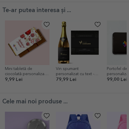
Te-ar putea interesa și ...
Mini tabletă de
Vin spumant
Portofel din
ciocolată personalizată
personalizat cu text -
personalizat
cu logo și mesaj -
Aniversare brand
logo
9,99 Lei
79,99 Lei
99,00 Lei
Globuri
Cele mai noi produse ...