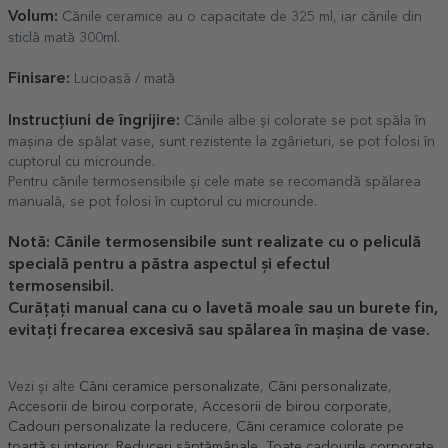
Volum:
Cănile ceramice au o capacitate de 325 ml, iar cănile din
sticlă mată 300ml.
Finisare:
Lucioasă / mată
Instrucțiuni de îngrijire:
Cănile albe și colorate se pot spăla în
mașina de spălat vase, sunt rezistente la zgârieturi, se pot folosi în
cuptorul cu microunde.
Pentru cănile termosensibile și cele mate se recomandă spălarea
manuală, se pot folosi în cuptorul cu microunde.
Notă: Cănile termosensibile sunt realizate cu o peliculă
specială pentru a păstra aspectul și efectul
termosensibil.
Curățați manual cana cu o lavetă moale sau un burete fin,
evitați frecarea excesivă sau spălarea în mașina de vase.
Vezi și alte
Căni ceramice personalizate
,
Căni personalizate
,
Accesorii de birou corporate
,
Accesorii de birou corporate
,
Cadouri personalizate la reducere
,
Căni ceramice colorate pe
toartă și interior
,
Reduceri săptămânale
,
Toate cadourile corporate
,