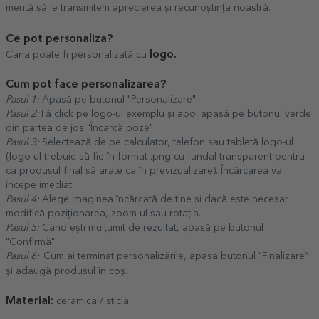
merită să le transmitem aprecierea și recunoștința noastră.
Ce pot personaliza?
logo.
Cana poate fi personalizată cu
Cum pot face personalizarea?
Pasul 1:
Apasă pe butonul "Personalizare".
Pasul 2:
Fă click pe logo-ul exemplu și apoi apasă pe butonul verde
din partea de jos "Încarcă poze" .
Pasul 3:
Selectează de pe calculator, telefon sau tabletă logo-ul
(logo-ul trebuie să fie în format .png cu fundal transparent pentru
ca produsul final să arate ca în previzualizare). Încărcarea va
începe imediat.
Pasul 4:
Alege imaginea încărcată de tine și dacă este necesar
modifică poziționarea, zoom-ul sau rotația.
Pasul 5:
Când ești mulțumit de rezultat, apasă pe butonul
"Confirmă".
Pasul 6:
Cum ai terminat personalizările, apasă butonul "Finalizare”
și adaugă produsul în coș.
Material:
ceramică / sticlă