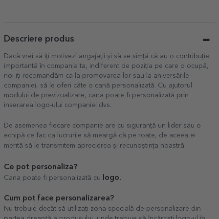
Descriere produs
Dacă vrei să iți motivezi angajații și să se simță că au o contribuție
importantă în compania ta, indiferent de poziția pe care o ocupă,
noi iți recomandăm ca la promovarea lor sau la aniversările
companiei, să le oferi câte o cană personalizată. Cu ajutorul
modului de previzualizare, cana poate fi personalizată prin
inserarea logo-ului companiei dvs.
De asemenea fiecare companie are cu siguranță un lider sau o
echipă ce fac ca lucrurile să meargă că pe roate, de aceea ei
merită să le transmitem aprecierea și recunoștința noastră.
Ce pot personaliza?
logo.
Cana poate fi personalizată cu
Cum pot face personalizarea?
Nu trebuie decât să utilizați zona specială de personalizare din
partea dreaptă a produsului, unde trebuie să încărcați logo-ul în