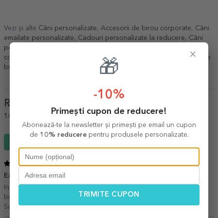
Vezi și alte
Căni personalizate
,
Accesorii de birou corporate
,
Căni
emailate personalizate
,
Cadouri personalizate la reducere
,
Căni
personalizate corporate
,
Reduceri săptămânale
,
Toate cadourile
×
corporate
,
Cadouri business
,
Cadouri personalizate corporate de
🎁
bun venit
,
Căni personalizate
,
Toate cănile personalizate
.
-10%
Review-uri
(Notă
5
/ 5
)
Primești cupon de reducere!
100%
ar recomanda unui prieten
Abonează-te la newsletter și primești pe email un cupon
de
10% reducere
pentru produsele personalizate.
Scrie un review
5
/ 5
Excelent produs
25 Martie 2026
Inscriptionare perfecta. Foarte draguță cana- de calitate foarte
TRIMITE CUPON
bună.
Sor,
Targoviste