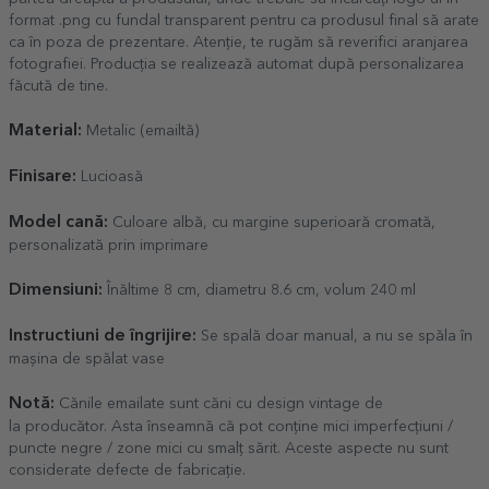
format .png cu fundal transparent pentru ca produsul final să arate
ca în poza de prezentare. Atenție, te rugăm să reverifici aranjarea
fotografiei. Producția se realizează automat după personalizarea
făcută de tine.
Material:
Metalic (emailtă)
Finisare:
Lucioasă
Model cană:
Culoare albă, cu margine superioară cromată,
personalizată prin imprimare
Dimensiuni:
Înăltime 8 cm, diametru 8.6 cm, volum 240 ml
Instructiuni de îngrijire:
Se spală doar manual, a nu se spăla în
mașina de spălat vase
Notă:
Cănile emailate sunt căni cu design vintage de
la producător. Asta înseamnă că pot conține mici imperfecțiuni /
puncte negre / zone mici cu smalț sărit. Aceste aspecte nu sunt
considerate defecte de fabricație.