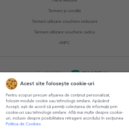
Hartă website
Termeni și condiții
Termeni utilizare vouchere reducere
Termeni utilizare vouchere cadou
ANPC
powered by
SMARTLY.ro
Acest site folosește cookie-uri
logistics by
APACARGO.com
Pentru scopuri precum afișarea de conținut personalizat,
folosim module cookie sau tehnologii similare. Apăsând
Accept, ești de acord să permiți colectarea de informații prin
cookie-uri sau tehnologii similare. Află mai multe despre cookie-
uri, inclusiv despre posibilitatea retragerii acordului în secțiunea
Politica de Cookies