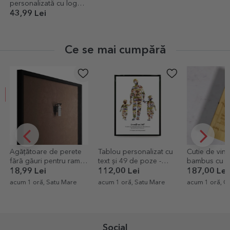
personalizată cu logo
pe ambele părți
43,99 Lei
Ce se mai cumpără
Agățătoare de perete
Tablou personalizat cu
Cutie de vin 
fără găuri pentru rame,
text și 49 de poze -
bambus cu ac
tablouri, canvas
Tata, 2 băieți
personalizat
18,99 Lei
112,00 Lei
187,00 Lei
- La Mulți Ani
acum 1 oră, Satu Mare
acum 1 oră, Satu Mare
acum 1 oră, Cl
Social