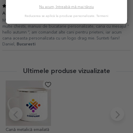
5
/ 5
Nu acum, întreabă-mă mai târziu
A iesit foarte fain!
12 Noiembrie 2022
Reducerea se aplică la produse personalizate.
Termeni
Mereu va aleg, asa ca nu isi mai au rost cuvintele ^^. Am de la voi
multe chestii, manusi de bucatarie personalizate, cana cu mesajul “
hello autumn “, am comandat alte cani pentru prieteni, iar acum
cana aceasta personalizata cu un logo drag mie. Sunteti faini!
Daniel,
Bucuresti
Ultimele produse vizualizate
Cană metalică emailată