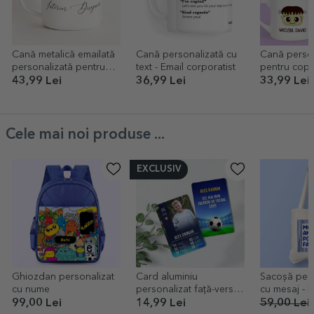
Cană metalică emailată
Cană personalizată cu
Cană person
personalizată pentru
text - Email corporatist
pentru copi
designer
Halloween
43,99 Lei
36,99 Lei
33,99 Lei
Cele mai noi produse ...
EXCLUSIV
Ghiozdan personalizat
Card aluminiu
Sacoșă pers
cu nume
personalizat față-verso
cu
cu mesaj și poză - FIFA
99,00 Lei
14,99 Lei
59,00 Lei