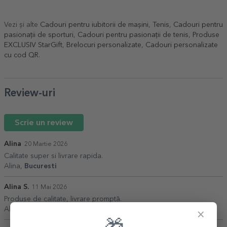
Vezi și alte
Cadouri pentru iubitorii de maşini
,
Tenis
,
Cadouri pentru
pasionații de sporturi
,
Cadouri pentru pasionații de tenis
,
Produse
EXCLUSIV StarGift
,
Brelocuri personalizate
,
Cadouri personalizate
cu cod QR
.
Review-uri
Scrie un review
Alina
20 Martie 2026
Calitate super si livrare rapida.
Alina,
Bucuresti
Alina S.
11 Mai 2026
Produse de calitate, livrare promptă.
Alina S.,
Bucuresti
×