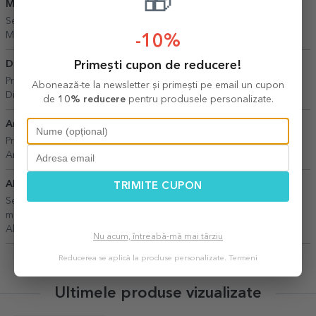
🎁
Monica
20 Februarie 2026
Seriozitate produse le ca în reclame promptitudine felicitări
Monica,
București
-10%
Primești cupon de reducere!
Diana
09 Iulie 2026
Produsul este calitativ.Preciez faptul ca, comanda a ajuns repede.
Abonează-te la newsletter și primești pe email un cupon
Diana,
Slatina
de
10% reducere
pentru produsele personalizate.
Ana
03 Iulie 2026
Produse de calitate si livrarea rapida.
Ana,
Teleorman
Alexandra
23 Aprilie 2026
TRIMITE CUPON
Servicii ireproșabile. Am avut multe comenzi si produsele au fost
mereu ca pe site. Recomand cu mare drag!
Alexandra,
Targoviste
Nu acum, întreabă-mă mai târziu
Reducerea se aplică la produse personalizate.
Termeni
Ultimele produse vizualizate