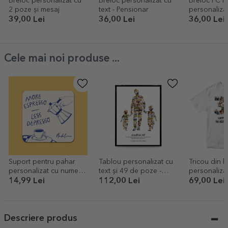
Breloc personalizat cu
Breloc personalizat cu
Breloc FC R
2 poze și mesaj
text - Pensionar
personaliza
39,00 Lei
36,00 Lei
36,00 Lei
Cele mai noi produse ...
Suport pentru pahar
Tablou personalizat cu
Tricou din 
personalizat cu nume -
text și 49 de poze -
personaliza
More espresso
Tata, 2 băieți
poze și mes
14,99 Lei
112,00 Lei
69,00 Lei
ani
Descriere produs