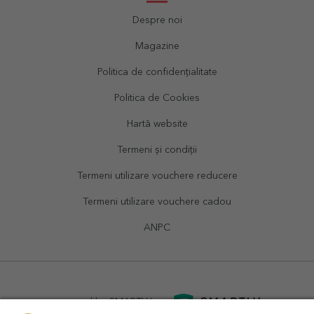
Despre noi
Magazine
Politica de confidențialitate
Politica de Cookies
Hartă website
Termeni și condiții
Termeni utilizare vouchere reducere
Termeni utilizare vouchere cadou
ANPC
powered by
SMARTLY.ro