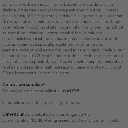
Când vine vorba de mașini, orice bărbat care conduce își vă
declara dragostea necondiționată pentru vehiculul său. Cea mai
mică zgârietură îl neliniștește și cel mai mic zgomot ciudat care vine
din zona motorului este o problemă de cea mai mare importanță
care trebuie imediat rezolvată. Dacă unul dintre prietenii tăi, iubitul
sau soțul, sau chiar unul dintre membrii familiei tale are
caracteristicile unui iubitor de mașini, atunci când vine vorba de
cadouri avem ceva special pregătit pentru el: un breloc
personalizat! Brelocul este util în cazul în care iți pierzi cheile și prin
scanarea codului QR poți fi contactat de cel ce le va găsi pentru a
fi revendicate. Ai posibilitatea să scrii numele complet, numărul de
telefon și adresa de e-mail. Testează cu camera telefonului codul
QR pe baza textului introdus și gata!
Ce pot personaliza?
cod QR.
Brelocul poate fi personalizat cu
Personalizarea se face pe o singură parte.
Dimensiuni:
diametrul de 2,5 cm, lungimea 4 cm.
Este un breloc PREMIUM cu grosimea de 3 mm și contur nichelat.