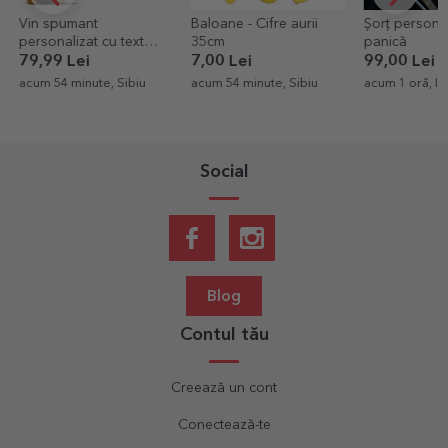
Vin spumant
Baloane - Cifre aurii
Șorț personal
personalizat cu text
35cm
panică
pentru zi de naștere -
79,99 Lei
7,00 Lei
99,00 Lei
Gold
acum 54 minute, Sibiu
acum 54 minute, Sibiu
acum 1 oră, Ias
Social
Blog
Contul tău
Creează un cont
Conectează-te