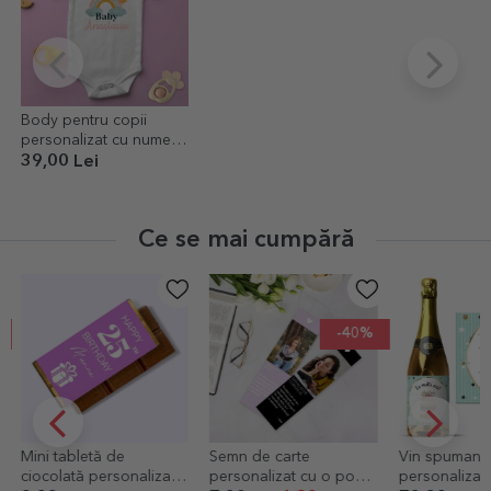
Body pentru copii
personalizat cu nume -
Curcubeu
39,00 Lei
Ce se mai cumpără
-40%
Mini tabletă de
Semn de carte
Vin spumant
ciocolată personalizată
personalizat cu o poză
personalizat 