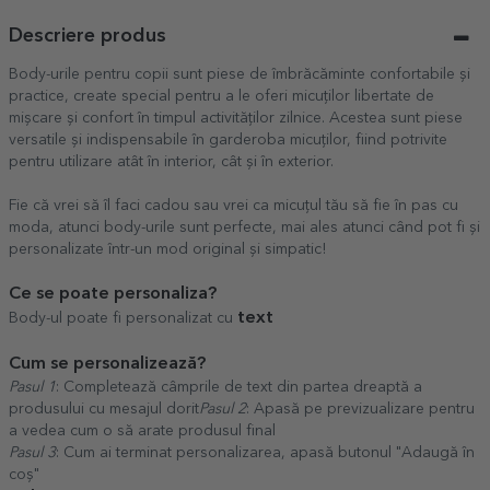
Descriere produs
Body-urile pentru copii sunt piese de îmbrăcăminte confortabile și
practice, create special pentru a le oferi micuților libertate de
mișcare și confort în timpul activităților zilnice. Acestea sunt piese
versatile și indispensabile în garderoba micuților, fiind potrivite
pentru utilizare atât în interior, cât și în exterior.
Fie că vrei să îl faci cadou sau vrei ca micuțul tău să fie în pas cu
moda, atunci body-urile sunt perfecte, mai ales atunci când pot fi și
personalizate într-un mod original și simpatic!
Ce se poate personaliza?
text
Body-ul poate fi personalizat cu
Cum se personalizează?
Pasul 1
: Completează câmprile de text din partea dreaptă a
produsului cu mesajul dorit
Pasul 2
: Apasă pe previzualizare pentru
a vedea cum o să arate produsul final
Pasul 3
: Cum ai terminat personalizarea, apasă butonul "Adaugă în
coș"