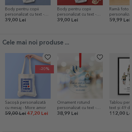
Body pentru copii
Body pentru copii
Ramă foto d
personalizat cu text -
personalizat cu text -
personaliza
Player
Leneș de Crăciun
poze și text
39,00 Lei
39,00 Lei
59,99 Lei
Ever After
Cele mai noi produse ...
-20%
Sacoșă personalizată
Ornament rotund
Tablou pers
cu mesaj - More amor
personalizat cu text -
text și 49 d
Bine ai venit pe lume
Tata, fetiță 
59,00 Lei
47,20 Lei
38,99 Lei
112,00 Le