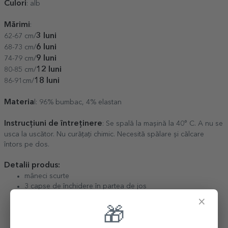
Culori
: alb
Mărimi
:
3 luni
62-67 cm/
6 luni
68-73 cm/
9 luni
74-79 cm/
12 luni
80-85 cm/
18 luni
86-91cm/
Materia
l: 96% bumbac, 4% elastan
Instrucțiuni de întreținere
: Se spală la mașină la 40° C. A nu se
usca la uscător. Nu curățați chimic. Necesită spălare și călcare
întors pe dos.
Detalii produs:
mâneci scurte
3 capse de închidere în partea de jos
cusături laterale
×
eticheta se poate îndepărta
🎁