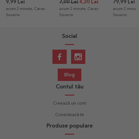
cu mesaj - Happy
și text - For you
de naștere -
9,99 Lei
7,00 Lei
4,20 Lei
79,99 Lei
Birthday
Birthday!
acum 2 minute, Caras-
acum 2 minute, Caras-
acum 2 minute
Severin
Severin
Severin
Social
Blog
Contul tău
Creează un cont
Conectează-te
Produse populare