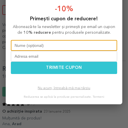
-10%
VEZI TABELUL DE MĂRIMI
Primești cupon de reducere!
Vezi și alte
Cadouri personalizate pentru copii
,
Toate cadourile
Abonează-te la newsletter și primești pe email un cupon
pentru copii
,
Cadouri pentru copii
,
Body-uri personalizate pentru
de
10% reducere
pentru produsele personalizate.
copii
,
Cadouri de purtat pentru copii
,
Bebeluși
,
Copii
,
Cadouri
pentru nou născuți
,
Cadouri personalizate - Black Friday 2024
,
Cadouri reduse cu 30% de Black Friday 2024
.
TRIMITE CUPON
Review-uri
(Notă
5
/ 5
)
100%
ar recomanda unui prieten
Nu acum, întreabă-mă mai târziu
Scrie un review
Reducerea se aplică la produse personalizate.
Termeni
5
/ 5
O achiziție inspirata
23 Ianuarie 2025
Mulțumită de produs!
Ana,
Arad