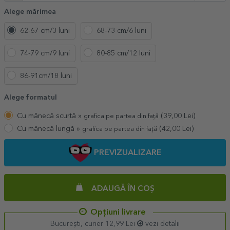
Alege mărimea
62-67 cm/3 luni
68-73 cm/6 luni
74-79 cm/9 luni
80-85 cm/12 luni
86-91cm/18 luni
Alege formatul
Cu mânecă scurtă »
(
39,00
Lei)
grafica pe partea din față
Cu mânecă lungă »
(
42,00
Lei)
grafica pe partea din față
PREVIZUALIZARE
ADAUGĂ ÎN COȘ
Opțiuni livrare
București, curier 12,99 Lei
vezi detalii