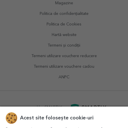
Magazine
Politica de confidențialitate
Politica de Cookies
Hartă website
Termeni și condiții
Termeni utilizare vouchere reducere
Termeni utilizare vouchere cadou
ANPC
powered by
SMARTLY.ro
Acest site folosește cookie-uri
logistics by
APACARGO.com