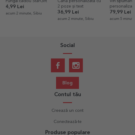
Pungă cadou StarGift
Cană personalizată cu
Vin spumant
2 poze și text
personalizat 
4,99 Lei
pentru zi de 
36,99 Lei
79,99 Lei
acum 2 minute, Sibiu
Gold
acum 2 minute, Sibiu
acum 5 minute,
Social
Blog
Contul tău
Creează un cont
Conectează-te
Produse populare