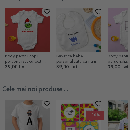
Body pentru copii
Bavețică bebe
Body pentru
personalizat cu text -
personalizată cu nume -
personalizat
Grinch
Coroană
Months
39,00 Lei
39,00 Lei
39,00 Lei
Cele mai noi produse ...
-30%