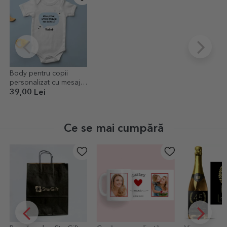
Body pentru copii
personalizat cu mesaj -
Cerere nași
39,00 Lei
Ce se mai cumpără