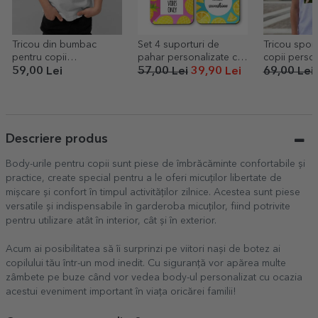
Tricou din bumbac
Set 4 suporturi de
Tricou spor
pentru copii
pahar personalizate cu
copii person
personalizat cu inițială -
text - Summer
poză lands
59,00 Lei
57,00 Lei
39,90 Lei
69,00 Lei
Ursuleț absolvent
Descriere produs
Body-urile pentru copii sunt piese de îmbrăcăminte confortabile și
practice, create special pentru a le oferi micuților libertate de
mișcare și confort în timpul activităților zilnice. Acestea sunt piese
versatile și indispensabile în garderoba micuților, fiind potrivite
pentru utilizare atât în interior, cât și în exterior.
Acum ai posibilitatea să îi surprinzi pe viitori nași de botez ai
copilului tău într-un mod inedit. Cu siguranță vor apărea multe
zâmbete pe buze când vor vedea body-ul personalizat cu ocazia
acestui eveniment important în viața oricărei familii!