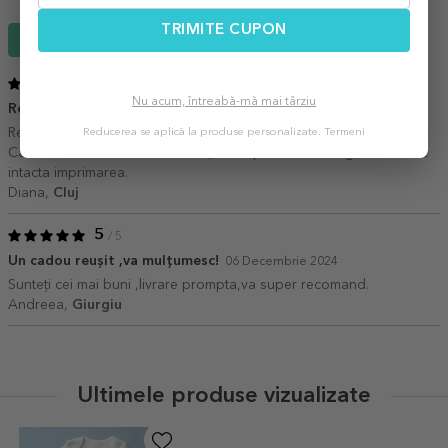
TRIMITE CUPON
Scrie un review
5
/ 5
Nu acum, întreabă-mă mai târziu
Recomand
25 Decembrie 2024
Recomand, livrare rapida, desi a fost perioada sarbatorilor.
Reducerea se aplică la produse personalizate.
Termeni
Calitatea materialului este buna, l-am spalat la 40 de grade si este
intacta imprimarea.
Diana,
Cluj
5
/ 5
Un cadou reușit ,va mulțumesc!
06 Decembrie 2024
Sunteți cei mai buni ,livrare prompta,va super recomand.
Andreea,
Giurgiu
Ultimele produse vizualizate