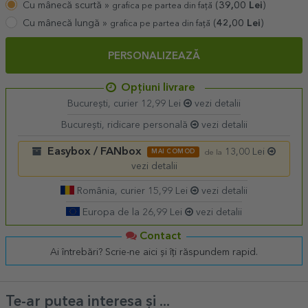
Cu mânecă scurtă »
(
39,00
Lei
)
grafica pe partea din față
Cu mânecă lungă »
(
42,00
Lei
)
grafica pe partea din față
PERSONALIZEAZĂ
Opțiuni livrare
București, curier 12,99 Lei
vezi detalii
București, ridicare personală
vezi detalii
Easybox / FANbox
13,00 Lei
MAI COMOD
de la
vezi detalii
România, curier 15,99 Lei
vezi detalii
Europa de la 26,99 Lei
vezi detalii
Contact
Ai întrebări? Scrie-ne aici și îți răspundem rapid.
Te-ar putea interesa și ...