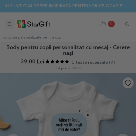
UNT O ALEGERE INSPIRATĂ PENTRU ORICE OCAZIE 👈 DESCOP
0
Body-uri personalizate pentru copii
Body pentru copii personalizat cu mesaj - Cerere
nași
39.00 Lei
Citește recenziile (
2
)
Cod produs: 16000