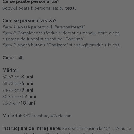
Ce se poate personaliza?
text.
Body-ul poate fi personalizat cu
Cum se personalizează?
Pasul 1
: Apasă pe butonul "Personalizează"
Pasul 2
: Completează rândurile de text cu mesajul dorit, alege
culoarea de fundal și apasă pe "Confirmă"
Pasul 3
: Apasă butonul "Finalizare" și adaugă produsul în coș.
Culori
: alb
Mărimi
:
3 luni
62-67 cm/
6 luni
68-73 cm/
9 luni
74-79 cm/
12 luni
80-85 cm/
18 luni
86-91cm/
Materia
l: 96% bumbac, 4% elastan
Instrucțiuni de întreținere
: Se spală la mașină la 40° C. A nu se