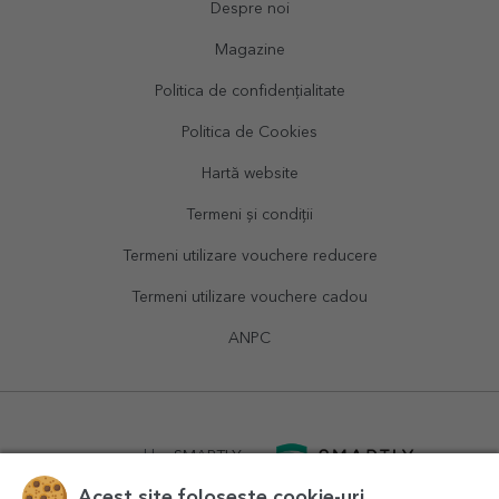
Despre noi
Magazine
Politica de confidențialitate
Politica de Cookies
Hartă website
Termeni și condiții
Termeni utilizare vouchere reducere
Termeni utilizare vouchere cadou
ANPC
powered by
SMARTLY.ro
Acest site folosește cookie-uri