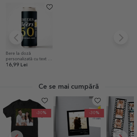
Bere la doză
personalizată cu text -
Cheers
16,99 Lei
Ce se mai cumpără
-30%
-30%