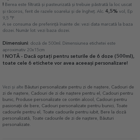
!
Berea este filtrată și pasteurizată și trebuie păstrată la loc uscat
4,5%
și răcoros, ferit de razele soarelui și de îngheț. Alc.
vol, Ep
9,5 °P
A se consuma de preferință înainte de: vezi data marcată la baza
dozei. Număr lot: vezi baza dozei.
Dimensiuni
: doză de 500ml. Dimensiunea etichetei este
aproximativ 20x15cm
! NOTĂ - Dacă optați pentru seturile de 6 doze (500ml),
toate cele 6 etichete vor avea aceeași personalizare!
Vezi și alte
Băuturi personalizate pentru zi de naștere
,
Cadouri de
zi de naștere
,
Cadouri de zi de naștere pentru el
,
Cadouri pentru
bunic
,
Produse personalizate ce contin alcool
,
Cadouri pentru
pasionații de bere
,
Cadouri personalizate pentru bunici
,
Toate
cadourile pentru el
,
Toate cadourile pentru iubit
,
Bere la doză
personalizată
,
Toate cadourile de zi de naștere
,
Băuturi
personalizate
.