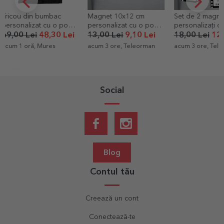
Magnet 10x12 cm
Set de 2 magneți
Șorț personal
personalizat cu o poză
personalizați cu poze și
pentru copii c
și text - Memories
text - Momente speciale
Junior de bu
13,00 Lei
9,10 Lei
18,00 Lei
12,60 Lei
59,00 Lei
acum 3 ore, Teleorman
acum 3 ore, Teleorman
acum 3 ore, B
Social
Blog
Contul tău
Creează un cont
Conectează-te