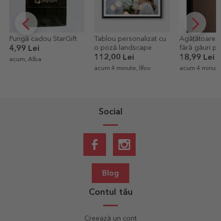
Tablou personalizat cu
Agățătoare de perete
Printare poz
o poză landscape
fără găuri pentru rame,
bucăți form
tablouri, canvas
10x12cm
112,00 Lei
18,99 Lei
19,00 Lei
acum 4 minute, Ilfov
acum 4 minute, Ilfov
acum 5 minut
Social
Blog
Contul tău
Creează un cont