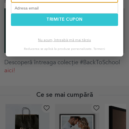
magnetic.
TRIMITE CUPON
Nu acum, întreabă-mă mai târziu
Reducerea se aplică la produse personalizate.
Termeni
Descoperă întreaga colecție #BackToSchool
aici!
Ce se mai cumpără