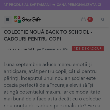
T PRODUS AL SĂPTĂMÂNII ➡️ CANA PERSONALIZATĂ CU 18 POZ
0
COLECȚIE NOUĂ BACK TO SCHOOL -
CADOURI PENTRU COPII
#IDEI DE CADOURI
Scris de
StarGift
pe
2 ianuarie 2026
Luna septembrie aduce mereu emoții și
anticipare, atât pentru copii, cât și pentru
părinți. Începutul unui nou an școlar este
ocazia perfectă de a încuraja elevii să își
atingă potențialul maxim, iar ce modalitate
mai bună de a face asta decât cu o colecție
nou-nouță de cadouri personalizate? Fie că