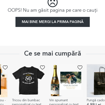
OOPS! Nu am găsit pagina pe care o cauți
MAI BINE MERGI LA PRIMA PAGINĂ
Ce se mai cumpără
ou -
Tricou din bumbac
Vin spumant
Pungă cadou
 cu
personalizat cu text -
personalizat cu text și