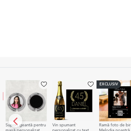
EXCLUSIV
Suport geantă pentru
Vin spumant
Ramă foto de bir
masă personalizat cu
personalizat cu text
Melodia noastră