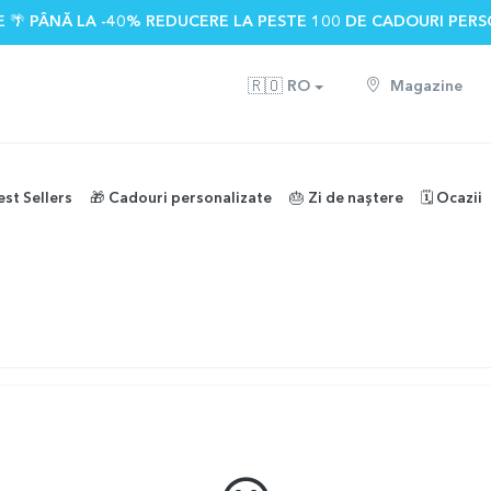
 🌴 PÂNĂ LA -40% REDUCERE LA PESTE 100 DE CADOURI PERS
🇷🇴
RO
Magazine
est Sellers
🎁 Cadouri personalizate
🎂 Zi de naștere
🗓️ Ocazii