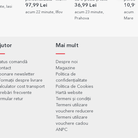
de căsătorie
Invitați
97,99 Lei
36,99 Lei
10,99
e, Iasi
acum 22 minute, Ilfov
acum 23 minute,
acum 26
Prahova
Mare
jutor
Mai mult
tatus comandă
Despre noi
ontact
Magazine
onare newsletter
Politica de
formații despre livrare
confidențialitate
lculator cost transport
Politica de Cookies
trebări frecvente
Hartă website
rmular retur
Termeni și condiții
Termeni utilizare
vouchere reducere
Termeni utilizare
vouchere cadou
ANPC