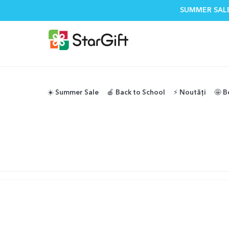
SUMMER SALE
☀️ Summer Sale
🍎 Back to School
⚡️ Noutăți
🤩 B
PAGINĂ INEXISTENTĂ
Nu ar fi trebuit sa ajungi pe aici