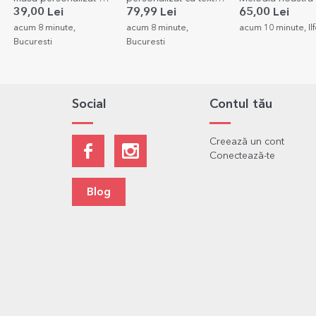
o poză
pentru zi de naștere -
cod QR
39,00 Lei
79,99 Lei
65,00 Lei
Gold
acum 8 minute,
acum 8 minute,
acum 10 minute, Il
Bucuresti
Bucuresti
Social
Contul tău
Creează un cont
Conectează-te
Blog