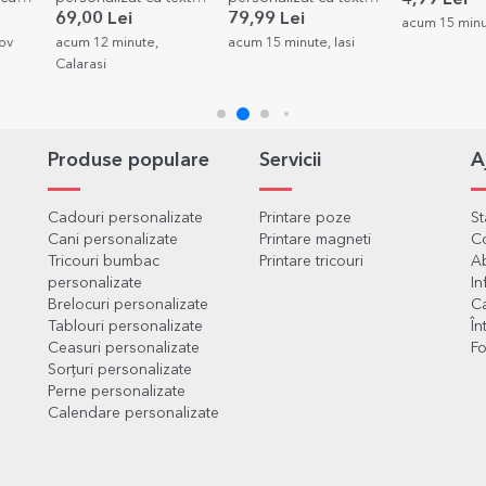
4,99 Lei
Arăt bine la vârsta
o poză - Casă de
69,00 Lei
79,99 Lei
acum 15 minut
mea
piatră!
fov
acum 12 minute,
acum 15 minute, Iasi
Calarasi
Produse populare
Servicii
A
Cadouri personalizate
Printare poze
S
Cani personalizate
Printare magneti
C
Tricouri bumbac
Printare tricouri
Ab
personalizate
In
Brelocuri personalizate
Ca
Tablouri personalizate
În
Ceasuri personalizate
Fo
Sorțuri personalizate
Perne personalizate
Calendare personalizate