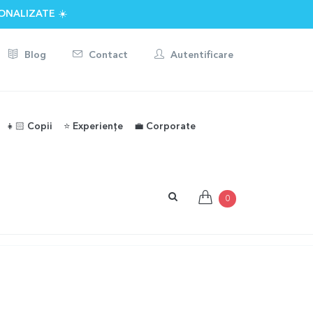
ONALIZATE ☀️
Blog
Contact
Autentificare
👧🏻 Copii
⭐️ Experiențe
💼 Corporate
0
Acasă
404