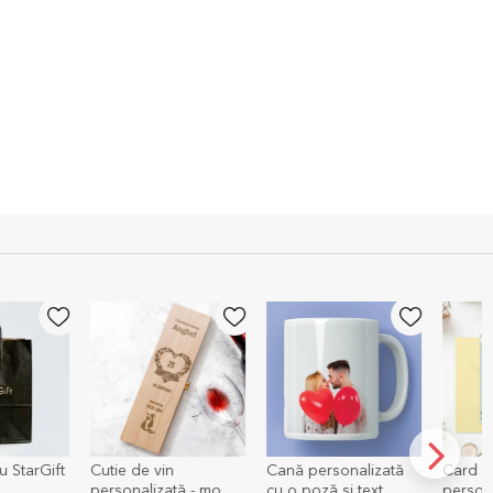
 StarGift
Cutie de vin
Cană personalizată
Card p
personalizată - model
cu o poză și text
persona