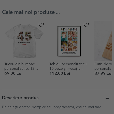
Cele mai noi produse ...
Tricou din bumbac
Tablou personalizat cu
Cutie de vin
personalizat cu 12
10 poze și mesaj -
personaliza
poze și mesaj - 45 de
Friends
Birthday
69,00 Lei
112,00 Lei
87,99 Lei
ani
Descriere produs
Fie că ești doctor, pompier sau programator, ești cel mai tare!