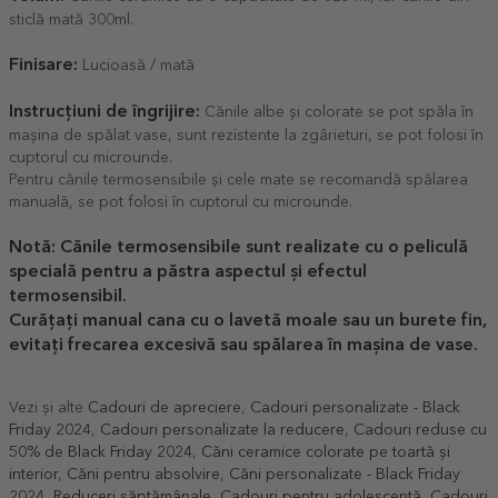
sticlă mată 300ml.
Finisare:
Lucioasă / mată
Instrucțiuni de îngrijire:
Cănile albe și colorate se pot spăla în
mașina de spălat vase, sunt rezistente la zgârieturi, se pot folosi în
cuptorul cu microunde.
Pentru cănile termosensibile și cele mate se recomandă spălarea
manuală, se pot folosi în cuptorul cu microunde.
Notă: Cănile termosensibile sunt realizate cu o peliculă
specială pentru a păstra aspectul și efectul
termosensibil.
Curățați manual cana cu o lavetă moale sau un burete fin,
evitați frecarea excesivă sau spălarea în mașina de vase.
Vezi și alte
Cadouri de apreciere
,
Cadouri personalizate - Black
Friday 2024
,
Cadouri personalizate la reducere
,
Cadouri reduse cu
50% de Black Friday 2024
,
Căni ceramice colorate pe toartă și
interior
,
Căni pentru absolvire
,
Căni personalizate - Black Friday
2024
,
Reduceri săptămânale
,
Cadouri pentru adolescentă
,
Cadouri