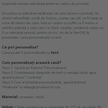
Surprinde emoția adevărată printr-un cadou de poveste!
Un cadou cu adevărat inedit este cel care spune o poveste. Un
obiect neînsuflețit, oricât de frumos, scump sau util, va fi tratat ca
orice alt obiect din casă, însă un cadou cu suflet va fi mereu o
amintire plăcută a celui care l-a oferit. Așadar, următorul cadou va
fi cu adevărat special, pentru ca noi, cei de la StarGift, îți
prezentăm...cana personalizată cu text.
Ce pot personaliza?
text.
Cana poate fi personalizată cu
Cum personalizați această cană?
Pasul 1 :
Apasă pe butonul "Personalizare".
Pasul 2:
Completează câmpurile de text cu mesajul dorit, apoi
apasă butonul "Confirmă".
Pasul 3:
Cum ai terminat personalizările, apasă butonul
"Finalizare" și adaugă produsul în coș.
Material:
ceramică / sticlă
Volum:
Cănile ceramice au o capacitate de 325 ml, iar cănile din