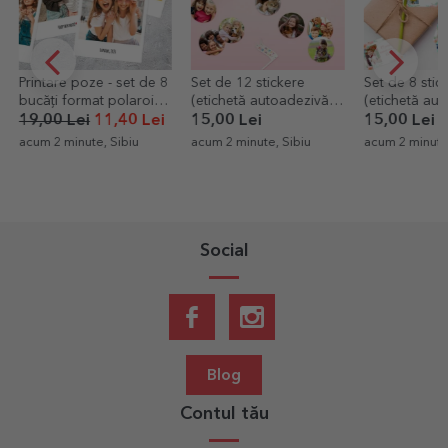
rintare poze - set de 8
Set de 12 stickere
Set de 8 stickere
ucăți format polaroid
(etichetă autoadezivă)
(etichetă autoade
0x12cm
rotunde personalizate
personalizate cu
9,00 Lei
11,40 Lei
15,00 Lei
15,00 Lei
cu poze
și mesaj - Primăva
cum 2 minute, Sibiu
acum 2 minute, Sibiu
acum 2 minute, Sibi
Social
Blog
Contul tău