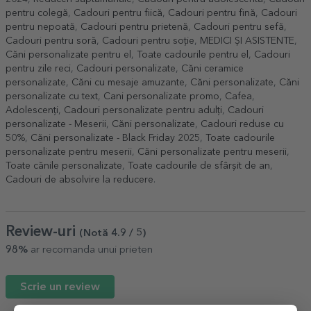
pentru colegă
,
Cadouri pentru fiică
,
Cadouri pentru fină
,
Cadouri
pentru nepoată
,
Cadouri pentru prietenă
,
Cadouri pentru sefă
,
Cadouri pentru soră
,
Cadouri pentru soție
,
MEDICI ȘI ASISTENTE
,
Căni personalizate pentru el
,
Toate cadourile pentru el
,
Cadouri
pentru zile reci
,
Cadouri personalizate
,
Căni ceramice
personalizate
,
Căni cu mesaje amuzante
,
Căni personalizate
,
Căni
personalizate cu text
,
Cani personalizate promo
,
Cafea
,
Adolescenți
,
Cadouri personalizate pentru adulți
,
Cadouri
personalizate - Meserii
,
Căni personalizate
,
Cadouri reduse cu
50%
,
Căni personalizate - Black Friday 2025
,
Toate cadourile
personalizate pentru meserii
,
Căni personalizate pentru meserii
,
Toate cănile personalizate
,
Toate cadourile de sfârșit de an
,
Cadouri de absolvire la reducere
.
Review-uri
(Notă
4.9
/ 5
)
98%
ar recomanda unui prieten
Scrie un review