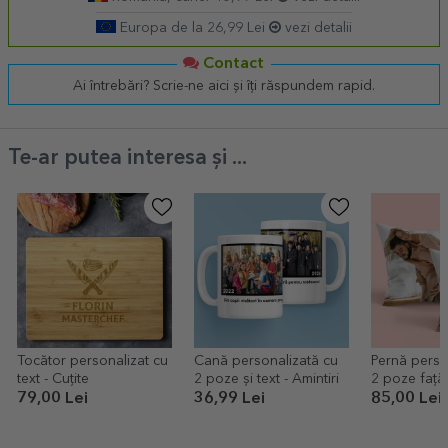
Europa de la 26,99 Lei
vezi detalii
Contact
Ai întrebări? Scrie-ne aici și îți răspundem rapid.
Te-ar putea interesa și ...
Tocător personalizat cu
Cană personalizată cu
Pernă perso
text - Cuțite
2 poze și text - Amintiri
2 poze față
79,00 Lei
36,99 Lei
85,00 Lei