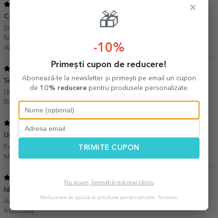
5
×
/ 5
🎁
Cadou de Crăciun
29 Decembrie 2024
Sunt foarte mulțumită! Am luat cadou pentru tatăl meu și i-a plăcut
foarte mult! Recomand
-10%
Alexandra,
Iași
Primești cupon de reducere!
5
/ 5
Abonează-te la newsletter și primești pe email un cupon
Superba cana!
03 Decembrie 2024
de
10% reducere
pentru produsele personalizate.
Un cadou perfect pentru colegi
Beatrice,
Oradea
5
/ 5
Un cadou inspirat
19 Iunie 2024
Exact ca in poza, calitate buna, fara defecte.
TRIMITE CUPON
Movilaru Iuliana,
Constanta
5
/ 5
Nu acum, întreabă-mă mai târziu
Idee de cadou inspirata
05 Decembrie 2023
Reducerea se aplică la produse personalizate.
Termeni
Am luat varianta pe albastru inchis in interior, culoarea e foarte
frumoasa.