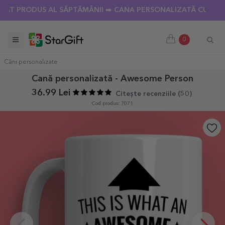
PRODUS AL SĂPTĂMÂNII ➡️ CANA PERSONALIZATĂ CU 18 POZE
0
Căni personalizate
Cană personalizată - Awesome Person
36.99 Lei
Citește recenziile (
50
)
Cod produs: 7071