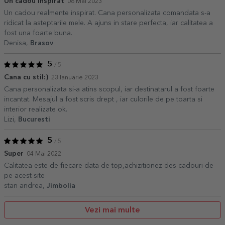
Un cadou inspirat
08 Mai 2023
Un cadou realmente inspirat. Cana personalizata comandata s-a
ridicat la asteptarile mele. A ajuns in stare perfecta, iar calitatea a
fost una foarte buna.
Denisa,
Brasov
5
/ 5
Cana cu stil:)
23 Ianuarie 2023
Cana personalizata si-a atins scopul, iar destinatarul a fost foarte
incantat. Mesajul a fost scris drept , iar culorile de pe toarta si
interior realizate ok.
Lizi,
Bucuresti
5
/ 5
Super
04 Mai 2022
Calitatea este de fiecare data de top,achizitionez des cadouri de
pe acest site
stan andrea,
Jimbolia
Vezi mai multe