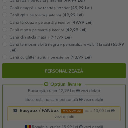
Cană roz »
(
49,99
Lei
)
pe toartă și interior
Cană neagră »
(
49,99
Lei
)
pe toartă și interior
Cană gri »
(
49,99
Lei
)
pe toartă și interior
Cană turcoaz »
(
49,99
Lei
)
pe toartă și interior
Cană mov »
(
49,99
Lei
)
pe toartă și interior
Cană din sticlă mată »
(
51,99
Lei
)
Cană termosensibilă negru »
(
63,99
personalizare vizibilă la cald
Lei
)
Cană cu glitter auriu »
(
53,99
Lei
)
pe exterior
PERSONALIZEAZĂ
Opțiuni livrare
București, curier 12,99 Lei
vezi detalii
București, ridicare personală
vezi detalii
Easybox / FANbox
13,00 Lei
MAI COMOD
de la
vezi detalii
România, curier 15,99 Lei
vezi detalii