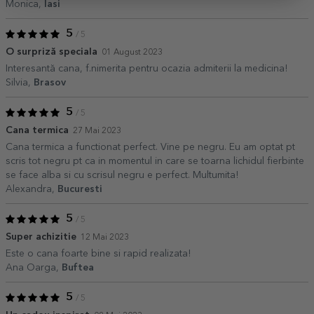
Monica,
Iasi
5
/ 5
O surpriză speciala
01 August 2023
Interesantă cana, f.nimerita pentru ocazia admiterii la medicina!
Silvia,
Brasov
5
/ 5
Cana termica
27 Mai 2023
Cana termica a functionat perfect. Vine pe negru. Eu am optat pt
scris tot negru pt ca in momentul in care se toarna lichidul fierbinte
se face alba si cu scrisul negru e perfect. Multumita!
Alexandra,
Bucuresti
5
/ 5
Super achizitie
12 Mai 2023
Este o cana foarte bine si rapid realizata!
Ana Oarga,
Buftea
5
/ 5