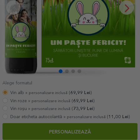
Alege formatul
Vin alb »
(
69,99
Lei
)
personalizare inclusă
Vin roze »
(
69,99
Lei
)
personalizare inclusă
Vin roșu »
(
73,99
Lei
)
personalizare inclusă
Doar eticheta autocolantă »
(
11,00
Lei
)
personalizare inclusă
PERSONALIZEAZĂ