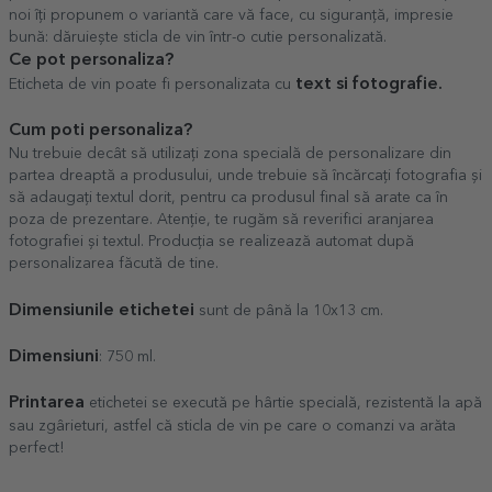
noi îți propunem o variantă care vă face, cu siguranță, impresie
bună: dăruiește sticla de vin într-o cutie personalizată.
Ce pot personaliza?
text si fotografie.
Eticheta de vin poate fi personalizata cu
Cum poti personaliza?
Nu trebuie decât să utilizați zona specială de personalizare din
partea dreaptă a produsului, unde trebuie să încărcați fotografia și
să adaugați textul dorit, pentru ca produsul final să arate ca în
poza de prezentare. Atenție, te rugăm să reverifici aranjarea
fotografiei și textul. Producția se realizează automat după
personalizarea făcută de tine.
Dimensiunile etichetei
sunt de până la 10x13 cm.
Dimensiuni
: 750 ml.
Printarea
etichetei se execută pe hârtie specială, rezistentă la apă
sau zgârieturi, astfel că sticla de vin pe care o comanzi va arăta
perfect!