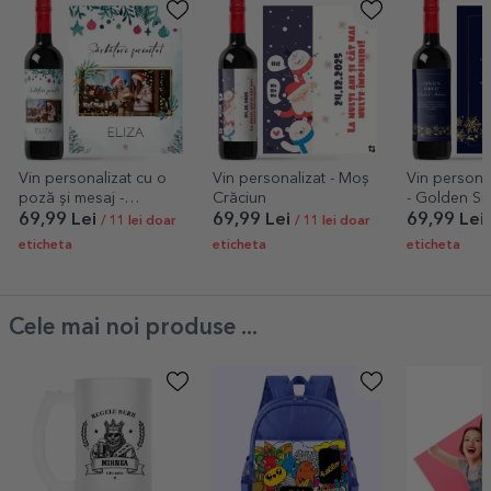
Vin personalizat cu o
Vin personalizat - Moș
Vin personal
poză și mesaj -
Crăciun
- Golden Sn
Sărbători fericite
69,99 Lei
69,99 Lei
69,99 Lei
/ 11 lei doar
/ 11 lei doar
eticheta
eticheta
eticheta
Cele mai noi produse ...