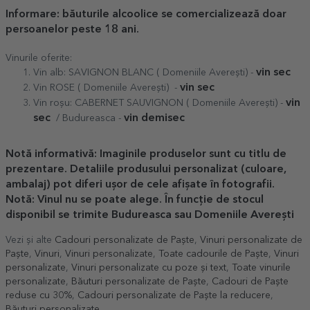
Informare: băuturile alcoolice se comercializează doar
persoanelor peste 18 ani.
Vinurile oferite:
vin sec
Vin alb: SAVIGNON BLANC ( Domeniile Averești) -
vin sec
Vin ROSE ( Domeniile Averești) -
vin
Vin roșu: CABERNET SAUVIGNON ( Domeniile Averești) -
sec
vin demisec
/ Budureasca -
Notă informativă: Imaginile produselor sunt cu titlu de
prezentare. Detaliile produsului personalizat (culoare,
ambalaj) pot diferi ușor de cele afișate în fotografii.
Notă: Vinul nu se poate alege. În funcție de stocul
disponibil se trimite Budureasca sau Domeniile Averești
Vezi și alte
Cadouri personalizate de Paște
,
Vinuri personalizate de
Paște
,
Vinuri
,
Vinuri personalizate
,
Toate cadourile de Paște
,
Vinuri
personalizate
,
Vinuri personalizate cu poze și text
,
Toate vinurile
personalizate
,
Băuturi personalizate de Paște
,
Cadouri de Paște
reduse cu 30%
,
Cadouri personalizate de Paște la reducere
,
Băuturi personalizate
.