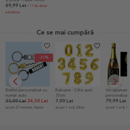
și poză - Paște Fericit!
69,99 Lei
/ 11 lei doar
eticheta
Ce se mai cumpără
Baloane - Cifre aurii
Vin spumant
Șorț personal
35cm
personalizat cu text
panică
pentru zi de naștere -
7,00 Lei
79,99 Lei
99,00 Lei
Gold
acum 1 oră, Sibiu
acum 1 oră, Sibiu
acum 1 oră, Ias