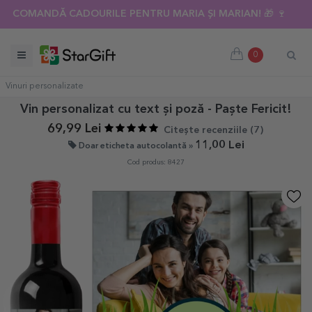
COMANDĂ CADOURILE PENTRU MARIA ȘI MARIAN! 🎁 🍷
0
Vinuri personalizate
Vin personalizat cu text și poză - Paște Fericit!
69,99 Lei
Citește recenziile (
7
)
11,00 Lei
Doar eticheta autocolantă »
Cod produs: 8427