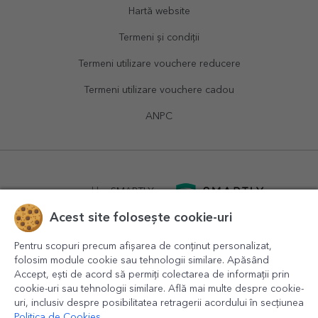
Hartă website
Termeni și condiții
Termeni utilizare vouchere reducere
Termeni utilizare vouchere cadou
ANPC
powered by
SMARTLY.ro
Acest site folosește cookie-uri
logistics by
APACARGO.com
Pentru scopuri precum afișarea de conținut personalizat,
folosim module cookie sau tehnologii similare. Apăsând
Accept, ești de acord să permiți colectarea de informații prin
cookie-uri sau tehnologii similare. Află mai multe despre cookie-
uri, inclusiv despre posibilitatea retragerii acordului în secțiunea
Politica de Cookies