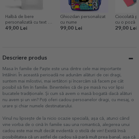
Halbă de bere
Ghiozdan personalizat
Ciocolată p
personalizată cu text -
cu nume
cu o poză l
Regele berii
text
49,00 Lei
99,00 Lei
29,00 Lei
Descriere produs
Masa în familie de Paște este una dintre cele mai importante
întâlniri. În această perioadă ne adunăm alături de cei dragi,
suntem mai milostivi, mai iertători și încercăm să facem pe cât
posibil să fim în familie. Binenteles că de pe masă nu vor lipsi
bucatele tradiționale. Și cum să avem o masă bogată dacă alături
nu avem și un vin? Poți oferi cadou persoanelor dragi, cu mesaj, o
urare și chiar numele destinatarului.
Vinul nu lipsește de la nicio ocazie specială, așa că, atunci când
vine vorba de o cină în familie sau una romantică, alegerea unui
cadou este mai mult decât evidentă: o sticlă de vin! Există însă
posibilitatea că un astfel de cadou să pară mult prea banal, așa că