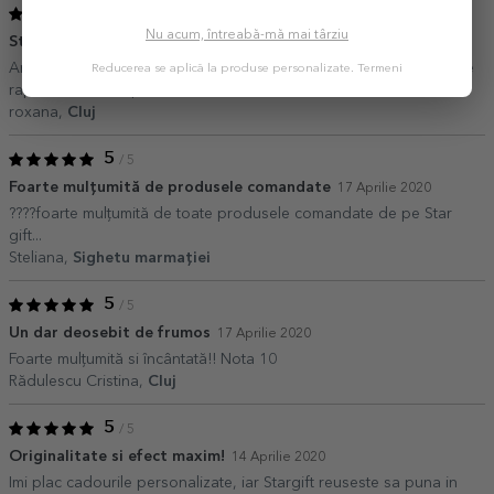
5
/ 5
Nu acum, întreabă-mă mai târziu
Sticla de vin personalizata
17 Aprilie 2022
Am comandat de doua ori sticle de vin personalizare , sunt foarte
Reducerea se aplică la produse personalizate.
Termeni
rapizi in livrare si produsele ft ok
roxana,
Cluj
5
/ 5
Foarte mulțumită de produsele comandate
17 Aprilie 2020
????foarte mulțumită de toate produsele comandate de pe Star
gift...
Steliana,
Sighetu marmației
5
/ 5
Un dar deosebit de frumos
17 Aprilie 2020
Foarte mulțumită si încântată!! Nota 10
Rădulescu Cristina,
Cluj
5
/ 5
Originalitate si efect maxim!
14 Aprilie 2020
Imi plac cadourile personalizate, iar Stargift reuseste sa puna in