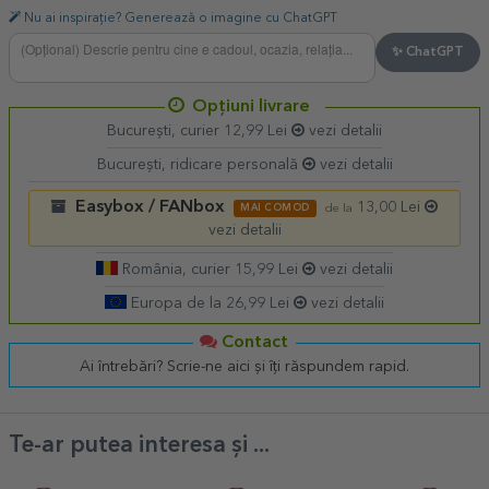
Nu ai inspirație? Generează o imagine cu ChatGPT
✨ ChatGPT
Opțiuni livrare
București, curier 12,99 Lei
vezi detalii
București, ridicare personală
vezi detalii
Easybox / FANbox
13,00 Lei
MAI COMOD
de la
vezi detalii
România, curier 15,99 Lei
vezi detalii
Europa de la 26,99 Lei
vezi detalii
Contact
Ai întrebări? Scrie-ne aici și îți răspundem rapid.
Te-ar putea interesa și ...