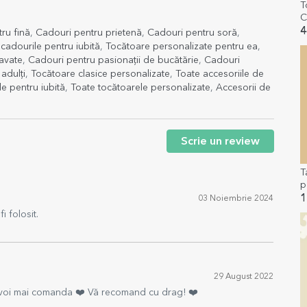
T
C
4
ru fină
,
Cadouri pentru prietenă
,
Cadouri pentru soră
,
cadourile pentru iubită
,
Tocătoare personalizate pentru ea
,
avate
,
Cadouri pentru pasionații de bucătărie
,
Cadouri
adulți
,
Tocătoare clasice personalizate
,
Toate accesoriile de
e pentru iubită
,
Toate tocătoarele personalizate
,
Accesorii de
Scrie un review
T
p
m
1
03 Noiembrie 2024
t
i folosit.
29 August 2022
i voi mai comanda ❤️ Vă recomand cu drag! ❤️