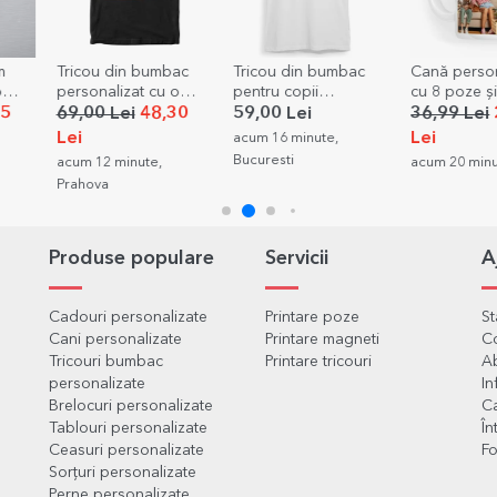
m
Tricou din bumbac
Tricou din bumbac
Cană person
o
personalizat cu o
pentru copii
cu 8 poze și 
poză pătrată
personalizat cu text -
Cele mai f
85
69,00 Lei
48,30
59,00 Lei
36,99 Lei
Kpop
amintiri
Lei
Lei
acum 16 minute,
Bucuresti
acum 12 minute,
acum 20 minut
Prahova
Produse populare
Servicii
A
Cadouri personalizate
Printare poze
S
Cani personalizate
Printare magneti
C
Tricouri bumbac
Printare tricouri
Ab
personalizate
In
Brelocuri personalizate
Ca
Tablouri personalizate
În
Ceasuri personalizate
Fo
Sorțuri personalizate
Perne personalizate