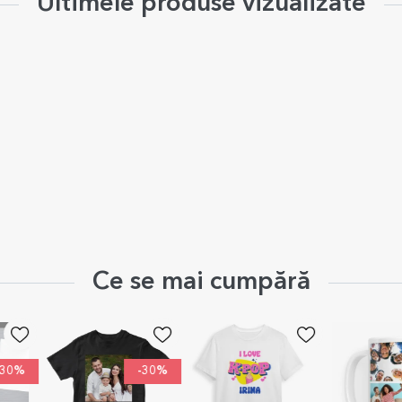
Ultimele produse vizualizate
Ce se mai cumpără
-30%
-30%