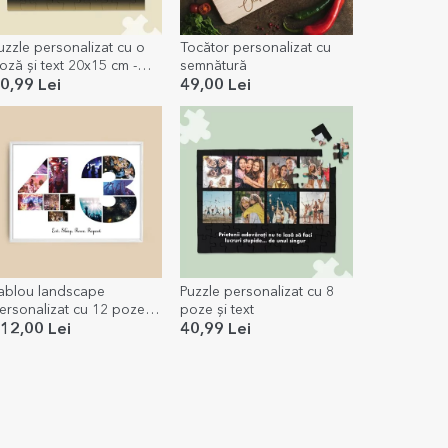
uzzle personalizat cu o
Tocător personalizat cu
oză și text 20x15 cm -
semnătură
old frame
0,99 Lei
49,00 Lei
ablou landscape
Puzzle personalizat cu 8
ersonalizat cu 12 poze
poze și text
odel numărul 43 și mesaj
12,00 Lei
40,99 Lei
ext