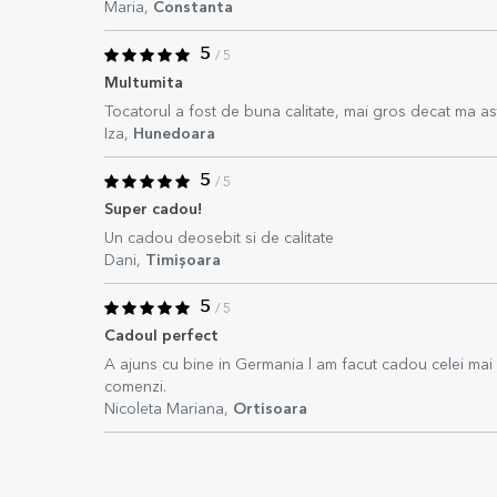
Maria,
Constanta
5
/ 5
Multumita
Tocatorul a fost de buna calitate, mai gros decat ma as
Iza,
Hunedoara
5
/ 5
Super cadou!
Un cadou deosebit si de calitate
Dani,
Timișoara
5
/ 5
Cadoul perfect
A ajuns cu bine in Germania l am facut cadou celei mai 
comenzi.
Nicoleta Mariana,
Ortisoara