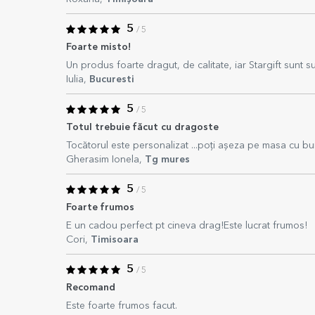
5
/ 5
Foarte misto!
Un produs foarte dragut, de calitate, iar Stargift sunt sup
Iulia,
Bucuresti
5
/ 5
Totul trebuie făcut cu dragoste
Tocătorul este personalizat ...poți așeza pe masa cu bun
Gherasim Ionela,
Tg mures
5
/ 5
Foarte frumos
E un cadou perfect pt cineva drag!Este lucrat frumos!
Cori,
Timisoara
5
/ 5
Recomand
Este foarte frumos facut.