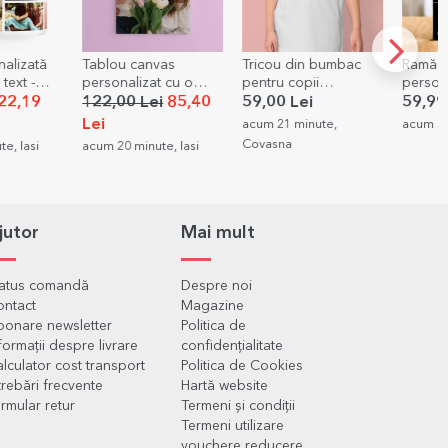
alizată
Tablou canvas
Tricou din bumbac
Ramă f
text -
personalizat cu o
pentru copii
person
rumoase
poză
personalizat cu nume
poză și
22,19
122,00 Lei
85,40
59,00 Lei
59,99
- Curcubeu
Lei
acum 21 minute,
acum 39
Covasna
e, Iasi
acum 20 minute, Iasi
jutor
Mai mult
tatus comandă
Despre noi
ontact
Magazine
onare newsletter
Politica de
formații despre livrare
confidențialitate
lculator cost transport
Politica de Cookies
trebări frecvente
Hartă website
rmular retur
Termeni și condiții
Termeni utilizare
vouchere reducere