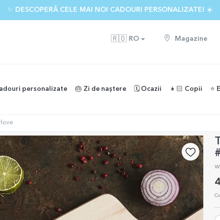
✨ DESCOPERĂ CELE MAI NOI CADOURI PERSONALIZATE! ☀️
🇷🇴
RO
Magazine
adouri personalizate
🎂 Zi de naștere
🗓️ Ocazii
👧🏻 Copii
⭐️ 
#love
T
w
4
Co