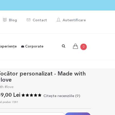
Blog
Contact
Autentificare
Experiențe
💼 Corporate
0
ocător personalizat - Made with
#love
ith #love
9,00 Lei
Citește recenziile (
9
)
d produs: 7281