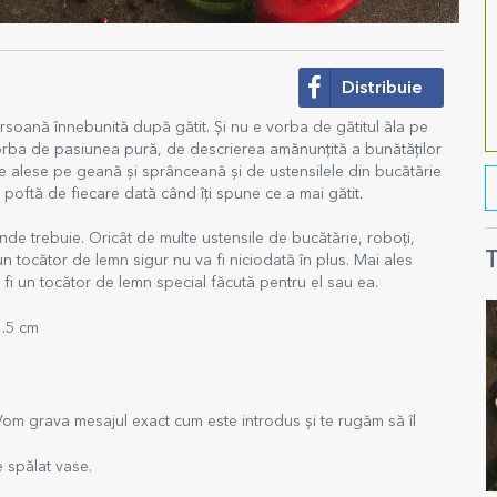
Distribuie
ersoană înnebunită după gătit. Și nu e vorba de gătitul ăla pe
vorba de pasiunea pură, de descrierea amănunțită a bunătăților
le alese pe geană și sprânceană și de ustensilele din bucătărie
e poftă de fiecare dată când îți spune ce a mai gătit.
unde trebuie. Oricât de multe ustensile de bucătărie, roboți,
T
n tocător de lemn sigur nu va fi niciodată în plus. Mai ales
 fi un tocător de lemn special făcută pentru el sau ea.
1.5 cm
 Vom grava mesajul exact cum este introdus și te rugăm să îl
 spălat vase.