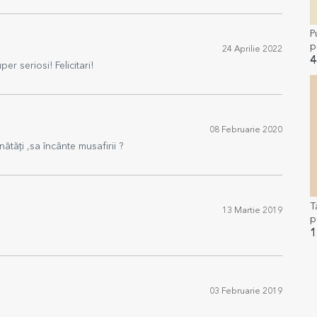
P
p
24 Aprilie 2022
G
4
er seriosi! Felicitari!
08 Februarie 2020
ătăți ,sa încânte musafirii ?
T
13 Martie 2019
p
m
1
t
03 Februarie 2019