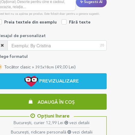
✨ Sugestii AI
est text nu va apărea pe produs. Este folosit doar pentru a genera sugestii.
Preia textele din exemplu
Fără texte
esajul de personalizat
20
lege formatul
Tocător clasic »
(
49,00
Lei)
39.5x18cm
PREVIZUALIZARE
ADAUGĂ ÎN COȘ
Opțiuni livrare
București, curier 12,99 Lei
vezi detalii
București, ridicare personală
vezi detalii