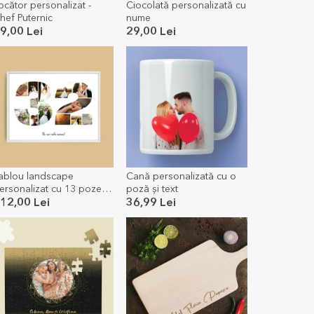
ocător personalizat -
Ciocolată personalizată cu
hef Puternic
nume
9,00 Lei
29,00 Lei
ablou landscape
Cană personalizată cu o
ersonalizat cu 13 poze
poză și text
odel numărul 32 și mesaj
12,00 Lei
36,99 Lei
ext