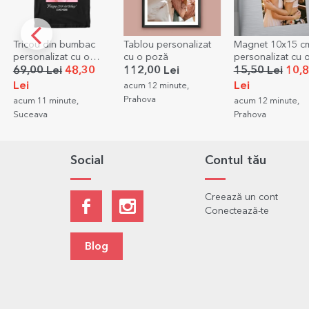
Tricou din bumbac
Tablou personalizat
Magnet 10x15 c
personalizat cu o
cu o poză
personalizat cu 
poză tip portret și
poză
69,00 Lei
48,30
112,00 Lei
15,50 Lei
10,
text
Lei
Lei
acum 12 minute,
Prahova
acum 11 minute,
acum 12 minute,
Suceava
Prahova
Social
Contul tău
Creează un cont
Conectează-te
Blog