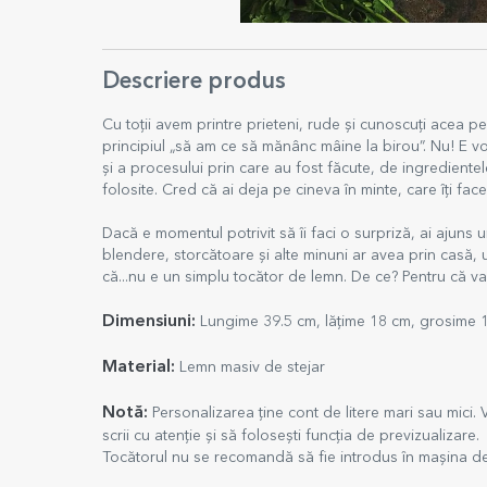
Descriere produs
Cu toții avem printre prieteni, rude și cunoscuți acea p
principiul „să am ce să mănânc mâine la birou”. Nu! E 
și a procesului prin care au fost făcute, de ingrediente
folosite. Cred că ai deja pe cineva în minte, care îți fac
Dacă e momentul potrivit să îi faci o surpriză, ai ajuns 
blendere, storcătoare și alte minuni ar avea prin casă, u
că...nu e un simplu tocător de lemn. De ce? Pentru că va
Dimensiuni:
Lungime 39.5 cm, lățime 18 cm, grosime 
Material:
Lemn masiv de stejar
Notă:
Personalizarea ține cont de litere mari sau mici.
scrii cu atenție și să folosești funcția de previzualizare.
Tocătorul nu se recomandă să fie introdus în mașina de