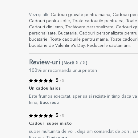
Vezi și alte
Cadouri gravate pentru mama
,
Cadouri pent
Cadouri pentru soție
,
Toate cadourile pentru ea
,
Toate 
Cadouri din lemn
,
Tocătoare personalizate
,
Cadouri gr
personalizate
,
Bucataria
,
Cadouri personalizate pentru 
bucătărie
,
Toate cadourile pentru mama
,
Toate cadouril
bucătărie de Valentine's Day
,
Reducerile săptămânii
.
Review-uri
(Notă
5
/ 5
)
100%
ar recomanda unui prieten
5
/ 5
Un cadou haios
Este frumos executat, sper sa si reziste in timp daca va f
Irina,
Bucuresti
5
/ 5
Cadouri super misto
super mulțumită de voi . deja am comandat de 5ori , s
Roxana,
Timișoara