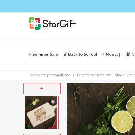
☀️ Summer Sale
🍎 Back to School
⚡️ Noutăți
🎁 C
Tocătoare personalizate
Tocător personalizat - Made with 